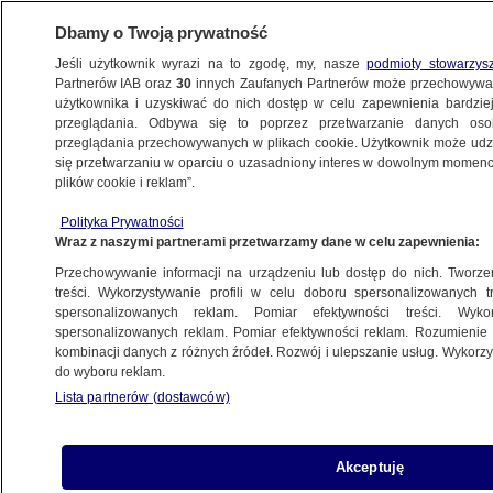
Dbamy o Twoją prywatność
Jeśli użytkownik wyrazi na to zgodę, my, nasze
podmioty stowarzys
Partnerów IAB oraz
30
innych Zaufanych Partnerów może przechowywa
użytkownika i uzyskiwać do nich dostęp w celu zapewnienia bardzi
przeglądania. Odbywa się to poprzez przetwarzanie danych os
przeglądania przechowywanych w plikach cookie. Użytkownik może udzie
POLSKA
się przetwarzaniu w oparciu o uzasadniony interes w dowolnym momencie
plików cookie i reklam”.
Dwa lata wojny. Ukraińcy "starają się żyć
Polityka Prywatności
na przekór temu, jaka to jest nienormalna
Wraz z naszymi partnerami przetwarzamy dane w celu zapewnienia:
sytuacja"
Przechowywanie informacji na urządzeniu lub dostęp do nich. Tworzeni
treści. Wykorzystywanie profili w celu doboru spersonalizowanych tr
24.02.2024, 20:27
spersonalizowanych reklam. Pomiar efektywności treści. Wyko
spersonalizowanych reklam. Pomiar efektywności reklam. Rozumienie o
kombinacji danych z różnych źródeł. Rozwój i ulepszanie usług. Wykor
Udostępnij
do wyboru reklam.
Lista partnerów (dostawców)
Akceptuję