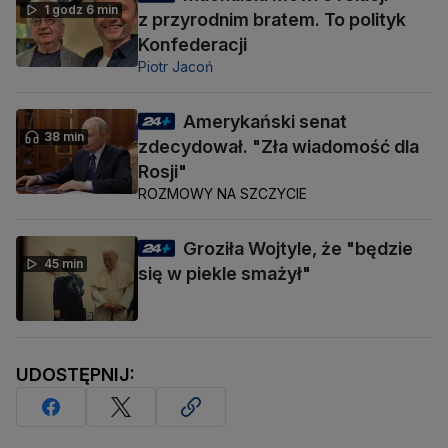
1 godz 6 min
z przyrodnim bratem. To polityk
Konfederacji
Piotr Jacoń
Amerykański senat
38 min
zdecydował. "Zła wiadomość dla
Rosji"
ROZMOWY NA SZCZYCIE
Groziła Wojtyle, że "będzie
45 min
się w piekle smażył"
UDOSTĘPNIJ: