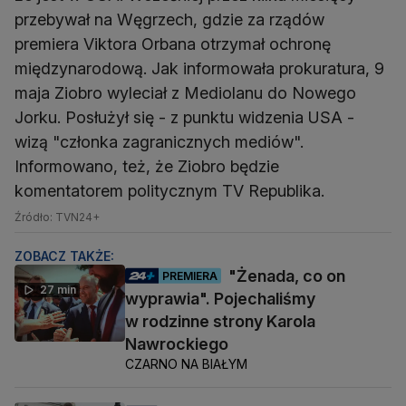
przebywał na Węgrzech, gdzie za rządów
premiera Viktora Orbana otrzymał ochronę
międzynarodową. Jak informowała prokuratura, 9
maja Ziobro wyleciał z Mediolanu do Nowego
Jorku. Posłużył się - z punktu widzenia USA -
wizą "członka zagranicznych mediów".
Informowano, też, że Ziobro będzie
komentatorem politycznym TV Republika.
Źródło: TVN24+
ZOBACZ TAKŻE:
"Żenada, co on
PREMIERA
27 min
wyprawia". Pojechaliśmy
w rodzinne strony Karola
Nawrockiego
CZARNO NA BIAŁYM