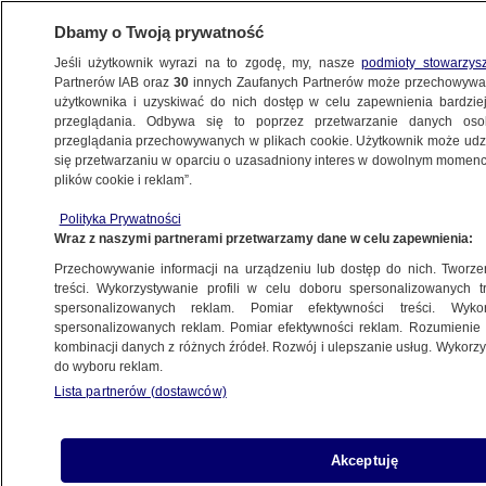
Dbamy o Twoją prywatność
Jeśli użytkownik wyrazi na to zgodę, my, nasze
podmioty stowarzys
Partnerów IAB oraz
30
innych Zaufanych Partnerów może przechowywa
użytkownika i uzyskiwać do nich dostęp w celu zapewnienia bardzi
przeglądania. Odbywa się to poprzez przetwarzanie danych os
przeglądania przechowywanych w plikach cookie. Użytkownik może udzie
NEWS MICHALSKIEGO
się przetwarzaniu w oparciu o uzasadniony interes w dowolnym momencie
plików cookie i reklam”.
Co dalej z Ziobrą? Jest zapowiedź Żurka
Polityka Prywatności
Wraz z naszymi partnerami przetwarzamy dane w celu zapewnienia:
Mikołaj Stępień
Przechowywanie informacji na urządzeniu lub dostęp do nich. Tworzeni
28.05.2026, 09:32
treści. Wykorzystywanie profili w celu doboru spersonalizowanych tr
spersonalizowanych reklam. Pomiar efektywności treści. Wyko
spersonalizowanych reklam. Pomiar efektywności reklam. Rozumienie o
Posłuchaj artykułu
kombinacji danych z różnych źródeł. Rozwój i ulepszanie usług. Wykor
Czyta lektor AI
do wyboru reklam.
Lista partnerów (dostawców)
Akceptuję