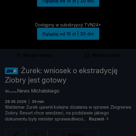
Oglądaj od 15 zł | 30 dni
Dostępny w subskrypcji TVN24+
Oglądaj od 15 zł | 30 dni
Wersja wideo
Wersja audio
Żurek: wniosek o ekstradycję
Ziobry jest gotowy
News Michalskiego
28.05.2026
39 min
Waldemar Ż
urek
ujawnił
kolejne
dział
ania
w
sprawie
Zbigniewa
Ziobry.
Resort
chce
wiedzieć,
na
podstawie
jakiego
dokumentu
był
y
minister
sprawiedliwoś
Rozwiń
Pobierz