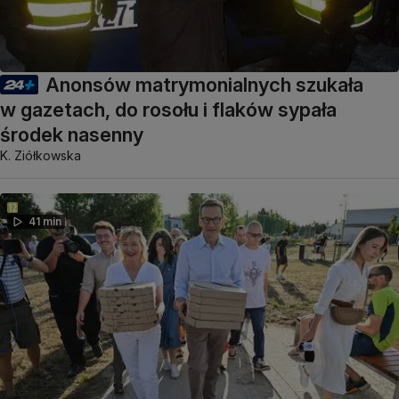
Anonsów matrymonialnych szukała
w gazetach, do rosołu i flaków sypała
środek nasenny
K. Ziółkowska
41 min