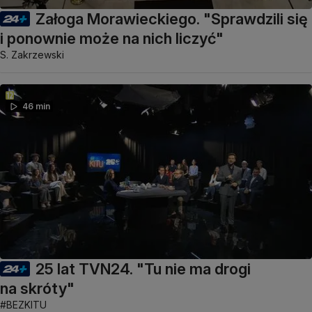
Załoga Morawieckiego. "Sprawdzili się
i ponownie może na nich liczyć"
S. Zakrzewski
46 min
25 lat TVN24. "Tu nie ma drogi
na skróty"
#BEZKITU