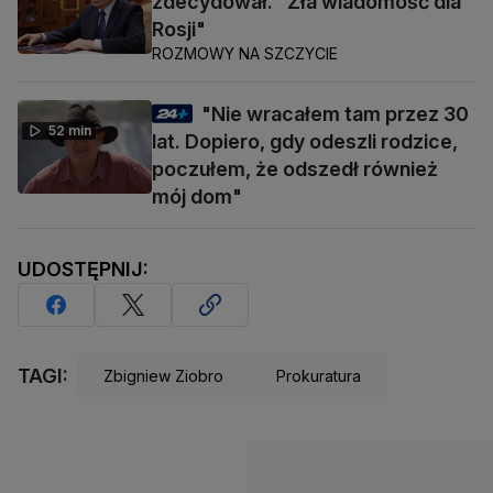
zdecydował. "Zła wiadomość dla
Rosji"
ROZMOWY NA SZCZYCIE
"Nie wracałem tam przez 30
52 min
lat. Dopiero, gdy odeszli rodzice,
poczułem, że odszedł również
mój dom"
UDOSTĘPNIJ:
TAGI:
Zbigniew Ziobro
Prokuratura