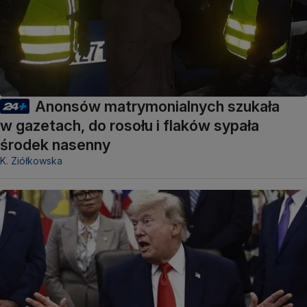
Anonsów matrymonialnych szukała
w gazetach, do rosołu i flaków sypała
środek nasenny
K. Ziółkowska