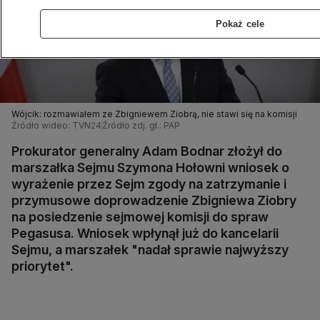
Pokaż cele
Wójcik: rozmawiałem ze Zbigniewem Ziobrą, nie stawi się na komisji
Źródło wideo: TVN24
Źródło zdj. gł.: PAP
Prokurator generalny Adam Bodnar złożył do
marszałka Sejmu Szymona Hołowni wniosek o
wyrażenie przez Sejm zgody na zatrzymanie i
przymusowe doprowadzenie Zbigniewa Ziobry
na posiedzenie sejmowej komisji do spraw
Pegasusa. Wniosek wpłynął już do kancelarii
Sejmu, a marszałek "nadał sprawie najwyższy
priorytet".