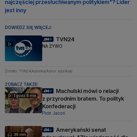
najczęściej przesłuchiwanym politykiem"? Lider
jest inny
DOWIEDZ SIĘ WIĘCEJ:
TVN24
NA ŻYWO
Źródło: TVN24
Autorka/Autor: ads/kab
ZOBACZ TAKŻE:
Machulski mówi o relacji
1 godz 6 min
z przyrodnim bratem. To polityk
Konfederacji
Piotr Jacoń
Amerykański senat
38 min