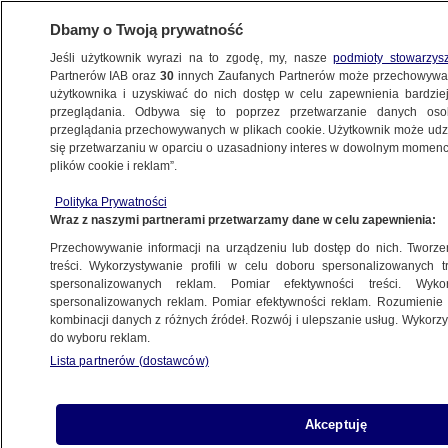
Dbamy o Twoją prywatność
Jeśli użytkownik wyrazi na to zgodę, my, nasze
podmioty stowarzys
Partnerów IAB oraz
30
innych Zaufanych Partnerów może przechowywa
użytkownika i uzyskiwać do nich dostęp w celu zapewnienia bardzi
przeglądania. Odbywa się to poprzez przetwarzanie danych os
przeglądania przechowywanych w plikach cookie. Użytkownik może udzie
POLSKA
się przetwarzaniu w oparciu o uzasadniony interes w dowolnym momencie
plików cookie i reklam”.
Będzie przymusowe doprowadzenie
Polityka Prywatności
Ziobry? Bodnar wnioskuje o zgodę Sejmu
Wraz z naszymi partnerami przetwarzamy dane w celu zapewnienia:
Przechowywanie informacji na urządzeniu lub dostęp do nich. Tworzeni
22.11.2024, 12:45
treści. Wykorzystywanie profili w celu doboru spersonalizowanych tr
spersonalizowanych reklam. Pomiar efektywności treści. Wyko
spersonalizowanych reklam. Pomiar efektywności reklam. Rozumienie o
Udostępnij
kombinacji danych z różnych źródeł. Rozwój i ulepszanie usług. Wykor
do wyboru reklam.
Lista partnerów (dostawców)
Akceptuję