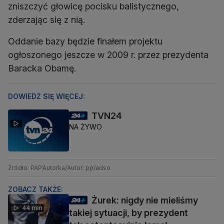
zniszczyć głowicę pocisku balistycznego,
zderzając się z nią.
Oddanie bazy będzie finałem projektu
ogłoszonego jeszcze w 2009 r. przez prezydenta
Baracka Obamę.
DOWIEDZ SIĘ WIĘCEJ:
TVN24
NA ŻYWO
Źródło: PAP
Autorka/Autor: pp/adso
ZOBACZ TAKŻE:
Żurek: nigdy nie mieliśmy
44 min
takiej sytuacji, by prezydent