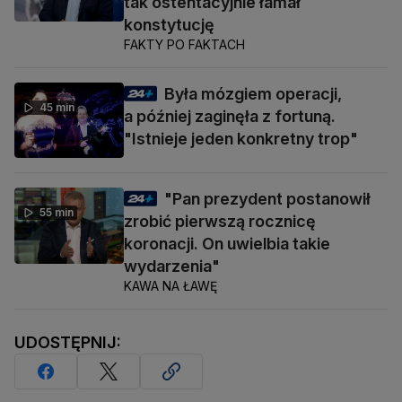
tak ostentacyjnie łamał
konstytucję
FAKTY PO FAKTACH
Była mózgiem operacji,
45 min
a później zaginęła z fortuną.
"Istnieje jeden konkretny trop"
"Pan prezydent postanowił
55 min
zrobić pierwszą rocznicę
koronacji. On uwielbia takie
wydarzenia"
KAWA NA ŁAWĘ
UDOSTĘPNIJ: