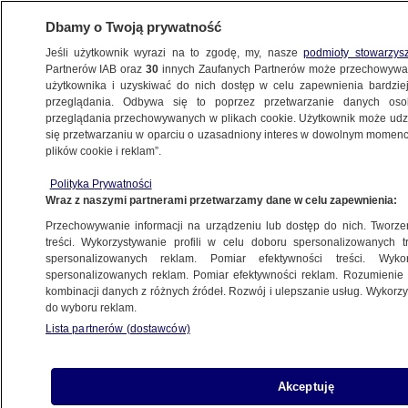
Dbamy o Twoją prywatność
Jeśli użytkownik wyrazi na to zgodę, my, nasze
podmioty stowarzys
Partnerów IAB oraz
30
innych Zaufanych Partnerów może przechowywa
użytkownika i uzyskiwać do nich dostęp w celu zapewnienia bardzi
przeglądania. Odbywa się to poprzez przetwarzanie danych os
przeglądania przechowywanych w plikach cookie. Użytkownik może udzie
POLSKA
się przetwarzaniu w oparciu o uzasadniony interes w dowolnym momencie
plików cookie i reklam”.
Generał Bieniek: rozwój możliwości
Polityka Prywatności
technicznych i militarnych bazy
Wraz z naszymi partnerami przetwarzamy dane w celu zapewnienia:
w Redzikowie jest bardzo duży
Przechowywanie informacji na urządzeniu lub dostęp do nich. Tworzeni
treści. Wykorzystywanie profili w celu doboru spersonalizowanych tr
13.11.2024, 11:41
spersonalizowanych reklam. Pomiar efektywności treści. Wyko
spersonalizowanych reklam. Pomiar efektywności reklam. Rozumienie o
kombinacji danych z różnych źródeł. Rozwój i ulepszanie usług. Wykor
Udostępnij
do wyboru reklam.
Lista partnerów (dostawców)
Rozwój możliwości technicznych i militarnych
bazy w Redzikowie jest bardzo duży - ocenił
doradca szefa MON generał Mieczysław
Akceptuję