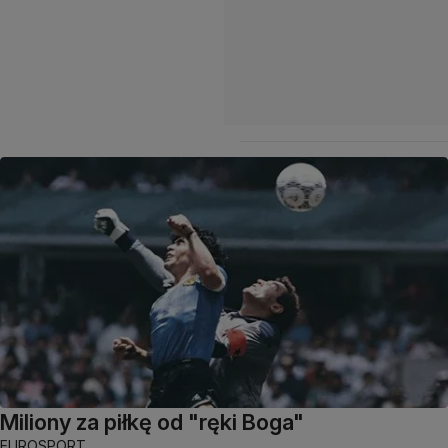
Miliony za piłkę od "ręki Boga"
EUROSPORT