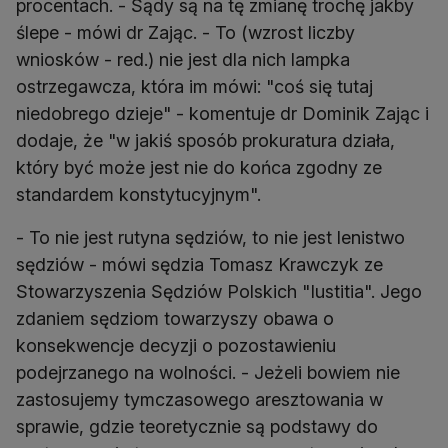
procentach. - Sądy są na tę zmianę trochę jakby
ślepe - mówi dr Zając. - To (wzrost liczby
wniosków - red.) nie jest dla nich lampka
ostrzegawcza, która im mówi: "coś się tutaj
niedobrego dzieje" - komentuje dr Dominik Zając i
dodaje, że "w jakiś sposób prokuratura działa,
który być może jest nie do końca zgodny ze
standardem konstytucyjnym".
- To nie jest rutyna sędziów, to nie jest lenistwo
sędziów - mówi sędzia Tomasz Krawczyk ze
Stowarzyszenia Sędziów Polskich "Iustitia". Jego
zdaniem sędziom towarzyszy obawa o
konsekwencje decyzji o pozostawieniu
podejrzanego na wolności. - Jeżeli bowiem nie
zastosujemy tymczasowego aresztowania w
sprawie, gdzie teoretycznie są podstawy do