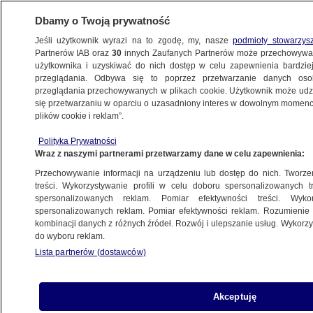
Dbamy o Twoją prywatność
Jeśli użytkownik wyrazi na to zgodę, my, nasze
podmioty stowarzys
Partnerów IAB oraz
30
innych Zaufanych Partnerów może przechowywa
użytkownika i uzyskiwać do nich dostęp w celu zapewnienia bardzi
przeglądania. Odbywa się to poprzez przetwarzanie danych os
przeglądania przechowywanych w plikach cookie. Użytkownik może udzie
POLSKA
się przetwarzaniu w oparciu o uzasadniony interes w dowolnym momencie
plików cookie i reklam”.
Przestępczość spada, liczba aresztów
Polityka Prywatności
tymczasowych rośnie. "Pozór zwycięstwa
Wraz z naszymi partnerami przetwarzamy dane w celu zapewnienia:
państwa"
Przechowywanie informacji na urządzeniu lub dostęp do nich. Tworzeni
treści. Wykorzystywanie profili w celu doboru spersonalizowanych tr
24.09.2020, 07:06
spersonalizowanych reklam. Pomiar efektywności treści. Wyko
spersonalizowanych reklam. Pomiar efektywności reklam. Rozumienie o
kombinacji danych z różnych źródeł. Rozwój i ulepszanie usług. Wykor
Udostępnij
do wyboru reklam.
Lista partnerów (dostawców)
Akceptuję