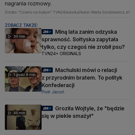
nagrania rozmowy.
Źródło: "Czarno na białym" TVN24
Autorka/Autor: Marta Gordziewicz, kf
ZOBACZ TAKŻE:
Miną lata zanim odzyska
30 min
sprawność. Sołtyska zapytała
tylko, czy czegoś nie zrobił psu?
TVN24+ ORIGINALS
Machulski mówi o relacji
1 godz 6 min
z przyrodnim bratem. To polityk
Konfederacji
Piotr Jacoń
Groziła Wojtyle, że "będzie
45 min
się w piekle smażył"