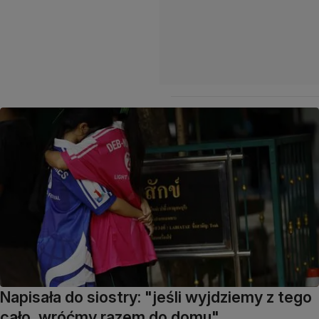
Napisała do siostry: "jeśli wyjdziemy z tego
cało, wróćmy razem do domu"