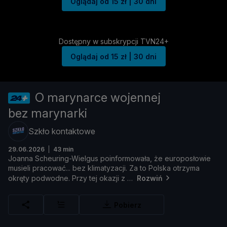
Oglądaj od 15 zł | 30 dni
Dostępny w subskrypcji TVN24+
Oglądaj od 15 zł | 30 dni
O marynarce wojennej
bez marynarki
Szkło kontaktowe
29.06.2026
43 min
Joanna
Scheuring-
Wielgus
poinformował
a, ż
e
europosł
owie
musieli
pracować...
bez
klimatyzacji.
Za
to
Polska
otrzyma
okrę
ty
podwodne.
Przy
tej
okazji
z
Rozwiń
Pobierz