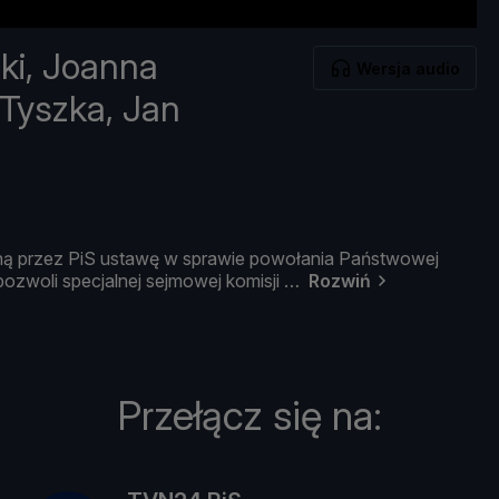
ki, Joanna
Wersja audio
 Tyszka, Jan
ną
przez
PiS
ustawę
w
sprawie
powoł
ania
Pań
stwowej
pozwoli
specjalnej
sejmowej
komisji
Rozwiń
Przełącz się na: