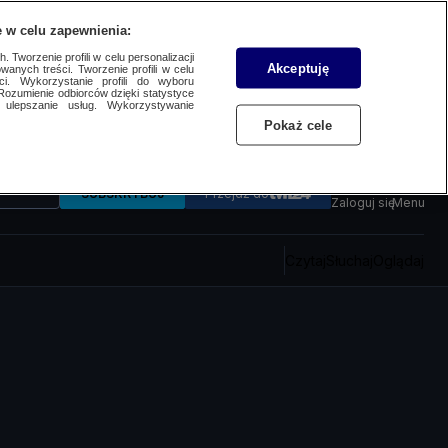
 w celu zapewnienia:
 Tworzenie profili w celu personalizacji
Akceptuję
wanych treści. Tworzenie profili w celu
ci. Wykorzystanie profili do wyboru
Rozumienie odbiorców dzięki statystyce
ulepszanie usług. Wykorzystywanie
Pokaż cele
SUBSKRYBUJ
Przejdź do
Zaloguj się
Menu
Czytaj
Słuchaj
Oglądaj