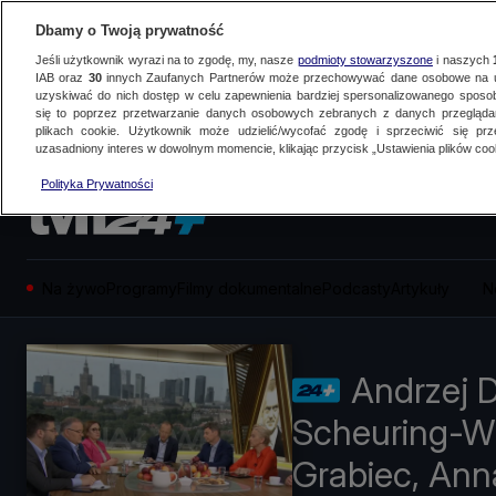
Dbamy o Twoją prywatność
Jeśli użytkownik wyrazi na to zgodę, my, nasze
podmioty stowarzyszone
i naszych
IAB oraz
30
innych Zaufanych Partnerów może przechowywać dane osobowe na ur
uzyskiwać do nich dostęp w celu zapewnienia bardziej spersonalizowanego sposo
się to poprzez przetwarzanie danych osobowych zebranych z danych przegląd
plikach cookie. Użytkownik może udzielić/wycofać zgodę i sprzeciwić się pr
uzasadniony interes w dowolnym momencie, klikając przycisk „Ustawienia plików cook
Polityka Prywatności
Na żywo
Programy
Filmy dokumentalne
Podcasty
Artykuły
N
Andrzej 
Scheuring-Wi
Grabiec, An