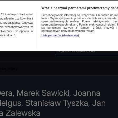
Wraz z naszymi partnerami przetwarzamy dane
161
Zaufanych Partnerów
Przechowywanie informacji na urządzeniu lub dostęp do nich.
treści. Wykorzystywanie profili w celu doboru spersonalizo
ządzeniu użytkownika i
spersonalizowanych reklam. Pomiar efektywności treś
bu przeglądania. Odbywa
spersonalizowanych reklam. Pomiar efektywności reklam. 
ania przechowywanych w
lub kombinacji danych z różnych źródeł. Rozwój i 
ograniczonych danych do wyboru reklam.
zetwarzaniu w oparciu o
ie i reklam”.
Lista partnerów (dostawców)
Wpisz szukane słowo
ewslettery
Dera, Marek Sawicki, Joanna
elgus, Stanisław Tyszka, Jan
na Zalewska