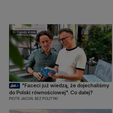
1 godz 4 min
"Faceci już wiedzą, że dojechaliśmy
do Polski równościowej". Co dalej?
PIOTR JACOŃ. BEZ POLITYKI