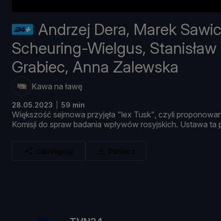
Andrzej Dera, Marek Sawic
Scheuring-Wielgus, Stanisław
Grabiec, Anna Zalewska
Kawa na ławę
28.05.2023
59 min
Wię
kszość
sejmowa
przyjęł
a "
lex
Tusk",
czyli
proponowa
Komisji
do
spraw
badania
wpł
ywó
w
rosyjskich.
Ustawa
ta
Udostępnij
Pobierz