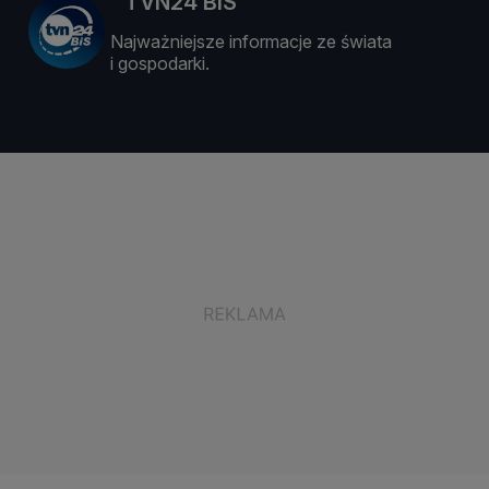
TVN24 BiS
Najważniejsze informacje ze świata
i gospodarki.