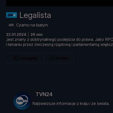
Legalista
Czarno na białym
22.01.2024
26 min
Jest
znany
z
doktrynalnego
podejś
cia
do
prawa.
Jako
RP
i ł
amaniu
przez ó
wczesną
rzą
dową
i
parlamentarną
wię
ks
Udostępnij
Pobierz
TVN24
Najświeższe informacje z kraju i ze świata.