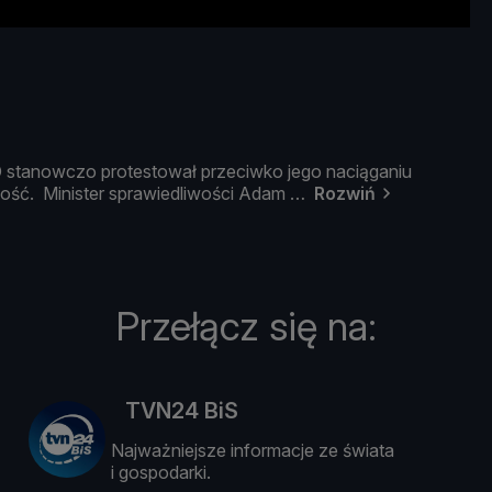
O
stanowczo
protestował
przeciwko
jego
nacią
ganiu
zość.
Minister
sprawiedliwoś
ci
Adam
Rozwiń
Przełącz się na:
TVN24 BiS
Najważniejsze informacje ze świata
i gospodarki.