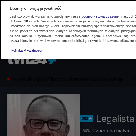
Dbamy o Twoją prywatność
Jeśli użytkownik wyrazi na to zgodę, my, nasze
podmioty stowarzyszone
i naszych
IAB oraz
30
innych Zaufanych Partnerów może przechowywać dane osobowe na ur
uzyskiwać do nich dostęp w celu zapewnienia bardziej spersonalizowanego sposo
się to poprzez przetwarzanie danych osobowych zebranych z danych przegląd
plikach cookie. Użytkownik może udzielić/wycofać zgodę i sprzeciwić się pr
uzasadniony interes w dowolnym momencie, klikając przycisk „Ustawienia plików cook
Polityka Prywatności
Na żywo
Programy
Filmy dokumentalne
Podcasty
Artykuły
N
Legalista
Czarno na białym