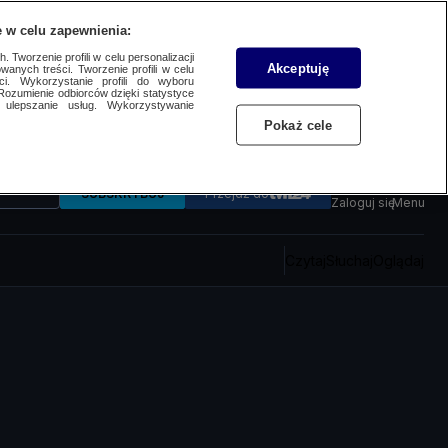
 w celu zapewnienia:
 Tworzenie profili w celu personalizacji
Akceptuję
wanych treści. Tworzenie profili w celu
ci. Wykorzystanie profili do wyboru
Rozumienie odbiorców dzięki statystyce
ulepszanie usług. Wykorzystywanie
Pokaż cele
SUBSKRYBUJ
Przejdź do
Zaloguj się
Menu
Czytaj
Słuchaj
Oglądaj