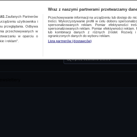
Wraz z naszymi partnerami przetwarzamy dane
161
Zaufanych Partnerów
Przechowywanie informacji na urządzeniu lub dostęp do nich.
treści. Wykorzystywanie profili w celu doboru spersonalizo
ządzeniu użytkownika i
spersonalizowanych reklam. Pomiar efektywności treś
bu przeglądania. Odbywa
spersonalizowanych reklam. Pomiar efektywności reklam. 
ania przechowywanych w
lub kombinacji danych z różnych źródeł. Rozwój i 
ograniczonych danych do wyboru reklam.
zetwarzaniu w oparciu o
ie i reklam”.
Lista partnerów (dostawców)
Wpisz szukane słowo
ewslettery