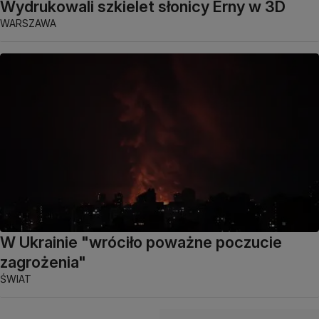
Wydrukowali szkielet słonicy Erny w 3D
WARSZAWA
W Ukrainie "wróciło poważne poczucie
zagrożenia"
ŚWIAT