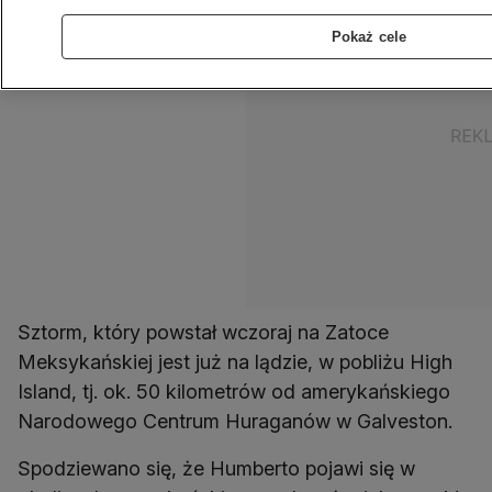
Pokaż cele
Sztorm, który powstał wczoraj na Zatoce
Meksykańskiej jest już na lądzie, w pobliżu High
Island, tj. ok. 50 kilometrów od amerykańskiego
Narodowego Centrum Huraganów w Galveston.
Spodziewano się, że Humberto pojawi się w