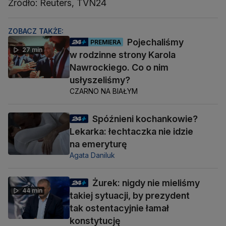
Źródło: Reuters, TVN24
ZOBACZ TAKŻE:
Pojechaliśmy
PREMIERA
27 min
w rodzinne strony Karola
Nawrockiego. Co o nim
usłyszeliśmy?
CZARNO NA BIAŁYM
Spóźnieni kochankowie?
Lekarka: łechtaczka nie idzie
na emeryturę
Agata Daniluk
Żurek: nigdy nie mieliśmy
44 min
takiej sytuacji, by prezydent
tak ostentacyjnie łamał
konstytucję