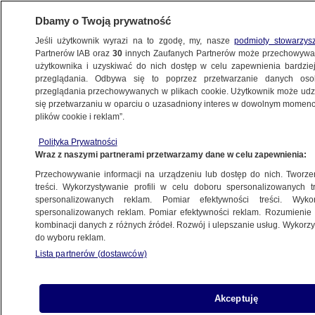
Dbamy o Twoją prywatność
Jeśli użytkownik wyrazi na to zgodę, my, nasze
podmioty stowarzys
Partnerów IAB oraz
30
innych Zaufanych Partnerów może przechowywa
użytkownika i uzyskiwać do nich dostęp w celu zapewnienia bardzi
przeglądania. Odbywa się to poprzez przetwarzanie danych os
przeglądania przechowywanych w plikach cookie. Użytkownik może udzie
NAJNOWSZE
się przetwarzaniu w oparciu o uzasadniony interes w dowolnym momencie
plików cookie i reklam”.
Humberto sieje postrach w Teksasie
Polityka Prywatności
Wraz z naszymi partnerami przetwarzamy dane w celu zapewnienia:
13.09.2007, 12:45
Aktualizacja:
13.09.2007, 14:00
Przechowywanie informacji na urządzeniu lub dostęp do nich. Tworzeni
treści. Wykorzystywanie profili w celu doboru spersonalizowanych tr
Udostępnij
spersonalizowanych reklam. Pomiar efektywności treści. Wyko
spersonalizowanych reklam. Pomiar efektywności reklam. Rozumienie o
kombinacji danych z różnych źródeł. Rozwój i ulepszanie usług. Wykor
U wybrzeży Teksasu szaleje huragan Humberto.
do wyboru reklam.
Wiatr wiejący w z prędkością 135 km/h niosący
Lista partnerów (dostawców)
ulewne deszcze tworzy poważne zagrożenie
powodziowe.
Akceptuję