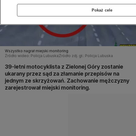
Pokaż cele
Wszystko nagrał miejski monitoring
Źródło wideo: Policja Lubuska
Źródło zdj. gł.: Policja Lubuska
39-letni motocyklista z Zielonej Góry zostanie
ukarany przez sąd za złamanie przepisów na
jednym ze skrzyżowań. Zachowanie mężczyzny
zarejestrował miejski monitoring.