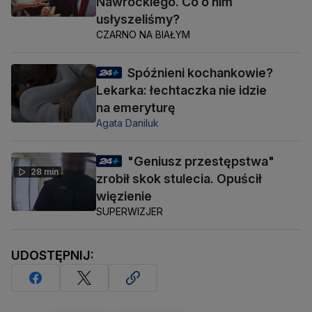
Nawrockiego. Co o nim
usłyszeliśmy?
CZARNO NA BIAŁYM
Spóźnieni kochankowie?
Lekarka: łechtaczka nie idzie
na emeryturę
Agata Daniluk
"Geniusz przestępstwa"
28 min
zrobił skok stulecia. Opuścił
więzienie
SUPERWIZJER
UDOSTĘPNIJ: