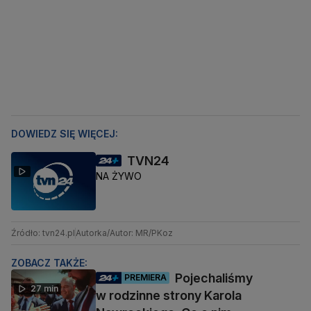
DOWIEDZ SIĘ WIĘCEJ:
TVN24
NA ŻYWO
Źródło: tvn24.pl
Autorka/Autor: MR/PKoz
ZOBACZ TAKŻE:
Pojechaliśmy
PREMIERA
27 min
w rodzinne strony Karola