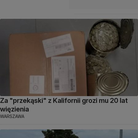
Za "przekąski" z Kalifornii grozi mu 20 lat
więzienia
WARSZAWA