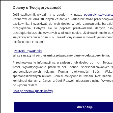
Dbamy o Twoją prywatność
Jeśli użytkownik wyrazi na to zgodę, my, nasze
podmioty stowarzys
Partnerów IAB oraz
30
innych Zaufanych Partnerów może przechowywa
użytkownika i uzyskiwać do nich dostęp w celu zapewnienia bardzi
przeglądania. Odbywa się to poprzez przetwarzanie danych os
przeglądania przechowywanych w plikach cookie. Użytkownik może udzie
LUBUSKIE
się przetwarzaniu w oparciu o uzasadniony interes w dowolnym momencie
plików cookie i reklam”.
Motocyklista złamał szereg przepisów.
Polityka Prywatności
Wszystko nagrał miejski monitoring
Wraz z naszymi partnerami przetwarzamy dane w celu zapewnienia:
Przechowywanie informacji na urządzeniu lub dostęp do nich. Tworzeni
16.09.2025, 18:41
treści. Wykorzystywanie profili w celu doboru spersonalizowanych tr
spersonalizowanych reklam. Pomiar efektywności treści. Wyko
Posłuchaj artykułu
spersonalizowanych reklam. Pomiar efektywności reklam. Rozumienie o
Czyta lektor AI
kombinacji danych z różnych źródeł. Rozwój i ulepszanie usług. Wykor
do wyboru reklam.
Lista partnerów (dostawców)
Akceptuję