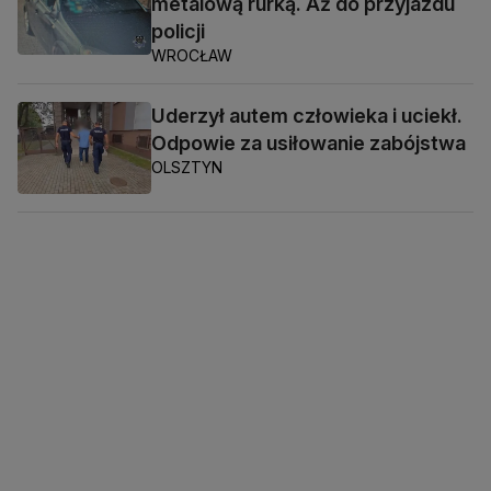
metalową rurką. Aż do przyjazdu
policji
WROCŁAW
Uderzył autem człowieka i uciekł.
Odpowie za usiłowanie zabójstwa
OLSZTYN