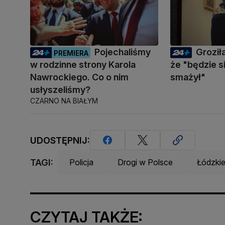
Pojechaliśmy
Groził
PREMIERA
w rodzinne strony Karola
że "będzie s
Nawrockiego. Co o nim
smażył"
usłyszeliśmy?
CZARNO NA BIAŁYM
UDOSTĘPNIJ:
TAGI:
Policja
Drogi w Polsce
Łódzki
CZYTAJ TAKŻE: