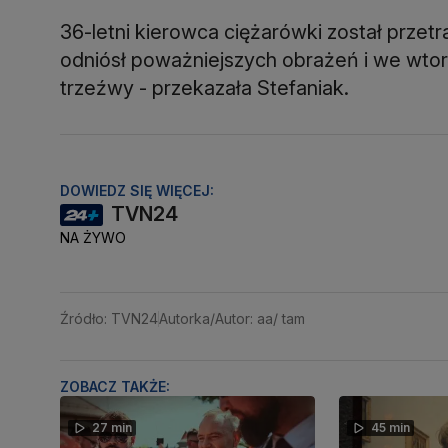
36-letni kierowca ciężarówki został przet
odniósł poważniejszych obrażeń i we wtorek
trzeźwy - przekazała Stefaniak.
DOWIEDZ SIĘ WIĘCEJ:
TVN24
NA ŻYWO
Źródło: TVN24
Autorka/Autor: aa/ tam
ZOBACZ TAKŻE:
27 min
45 min