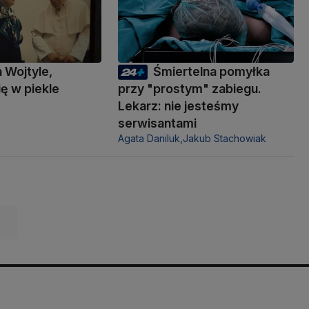
a Wojtyle,
Śmiertelna pomyłka
ię w piekle
przy "prostym" zabiegu.
Lekarz: nie jesteśmy
serwisantami
Agata Daniluk,
Jakub Stachowiak
e