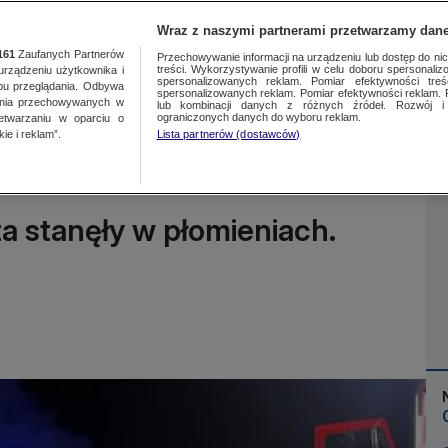
Wraz z naszymi partnerami przetwarzamy dane
161
Zaufanych Partnerów
Przechowywanie informacji na urządzeniu lub dostęp do nich.
treści. Wykorzystywanie profili w celu doboru spersonalizo
ządzeniu użytkownika i
spersonalizowanych reklam. Pomiar efektywności treś
bu przeglądania. Odbywa
spersonalizowanych reklam. Pomiar efektywności reklam. 
ania przechowywanych w
lub kombinacji danych z różnych źródeł. Rozwój i 
Więcej
ograniczonych danych do wyboru reklam.
zetwarzaniu w oparciu o
ie i reklam”.
Lista partnerów (dostawców)
ta stanęły w płomieniach.