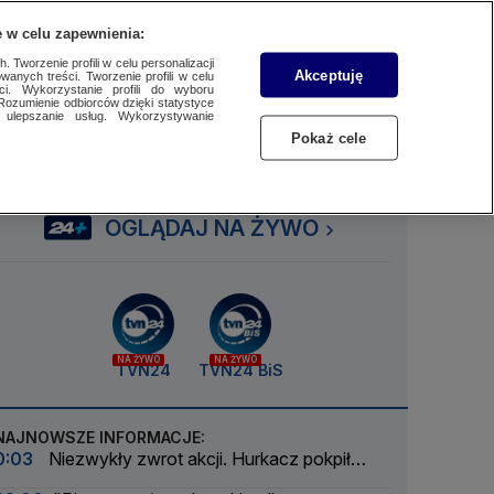
 w celu zapewnienia:
SUBSKRYBUJ
Przejdź do
Szukaj
Zaloguj się
Menu
 Tworzenie profili w celu personalizacji
Akceptuję
wanych treści. Tworzenie profili w celu
ci. Wykorzystanie profili do wyboru
Rozumienie odbiorców dzięki statystyce
ulepszanie usług. Wykorzystywanie
Czytaj
Słuchaj
Oglądaj
Pokaż cele
OGLĄDAJ NA ŻYWO
NA ŻYWO
NA ŻYWO
TVN24
TVN24 BiS
NAJNOWSZE INFORMACJE:
0:03
Niezwykły zwrot akcji. Hurkacz pokpił
sprawę