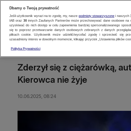
Dbamy o Twoją prywatność
Jeśli użytkownik wyrazi na to zgodę, my, nasze
podmioty stowarzyszone
i naszych
IAB oraz
30
innych Zaufanych Partnerów może przechowywać dane osobowe na ur
uzyskiwać do nich dostęp w celu zapewnienia bardziej spersonalizowanego sposo
się to poprzez przetwarzanie danych osobowych zebranych z danych przegląd
Oglądaj TVN24
Najnowsze
Fakty
Świat
Polska
Regionalne
plikach cookie. Użytkownik może udzielić/wycofać zgodę i sprzeciwić się pr
uzasadniony interes w dowolnym momencie, klikając przycisk „Ustawienia plików cook
Polityka Prywatności
ŁÓDŹ
Zderzył się z ciężarówką, au
Kierowca nie żyje
10.06.2025, 08:24