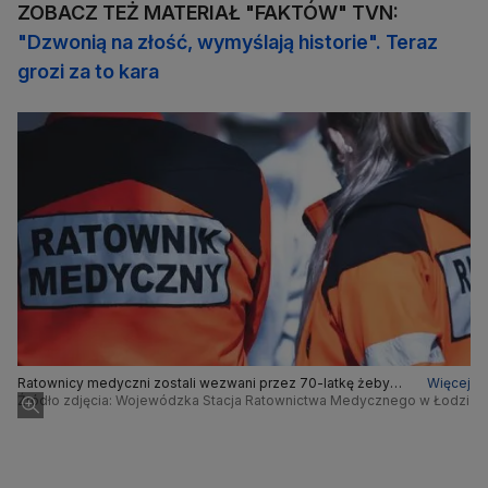
ZOBACZ TEŻ MATERIAŁ "FAKTÓW" TVN:
"Dzwonią na złość, wymyślają historie". Teraz
grozi za to kara
Ratownicy medyczni zostali wezwani przez 70-latkę żeby
Więcej
pomóc jej odebrać z placówki pocztowej emeryturę
Źródło zdjęcia: Wojewódzka Stacja Ratownictwa Medycznego w Łodzi