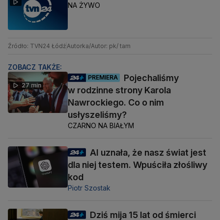
NA ŻYWO
Źródło: TVN24 Łódź
Autorka/Autor: pk/ tam
ZOBACZ TAKŻE:
Pojechaliśmy
PREMIERA
27 min
w rodzinne strony Karola
Nawrockiego. Co o nim
usłyszeliśmy?
CZARNO NA BIAŁYM
AI uznała, że nasz świat jest
dla niej testem. Wpuściła złośliwy
kod
Piotr Szostak
Dziś mija 15 lat od śmierci