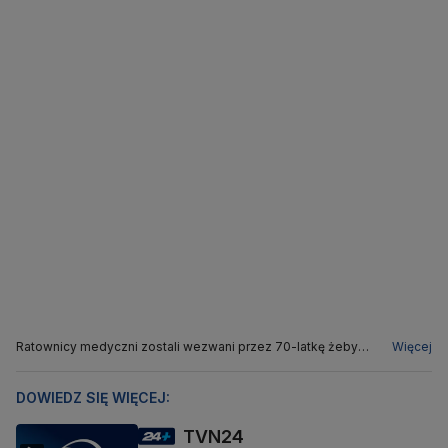
Ratownicy medyczni zostali wezwani przez 70-latkę żeby
Więcej
pomóc jej odebrać z placówki pocztowej emeryturę
DOWIEDZ SIĘ WIĘCEJ:
TVN24