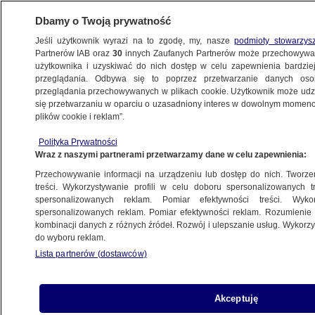
Dbamy o Twoją prywatność
Jeśli użytkownik wyrazi na to zgodę, my, nasze
podmioty stowarzys
Partnerów IAB oraz
30
innych Zaufanych Partnerów może przechowywa
użytkownika i uzyskiwać do nich dostęp w celu zapewnienia bardzi
przeglądania. Odbywa się to poprzez przetwarzanie danych os
przeglądania przechowywanych w plikach cookie. Użytkownik może udzie
ŁÓDŹ
się przetwarzaniu w oparciu o uzasadniony interes w dowolnym momencie
plików cookie i reklam”.
Nie mogła odebrać emerytury z poczty,
Polityka Prywatności
na pomoc wezwała pogotowie
Wraz z naszymi partnerami przetwarzamy dane w celu zapewnienia:
Przechowywanie informacji na urządzeniu lub dostęp do nich. Tworzeni
3.07.2022, 12:24
treści. Wykorzystywanie profili w celu doboru spersonalizowanych tr
spersonalizowanych reklam. Pomiar efektywności treści. Wyko
spersonalizowanych reklam. Pomiar efektywności reklam. Rozumienie o
Udostępnij
kombinacji danych z różnych źródeł. Rozwój i ulepszanie usług. Wykor
do wyboru reklam.
Lista partnerów (dostawców)
Akceptuję