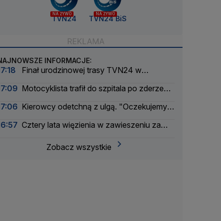
NA ŻYWO
NA ŻYWO
TVN24
TVN24 BiS
NAJNOWSZE INFORMACJE:
17:18
Finał urodzinowej trasy TVN24 w
Warszawie. Jaka będzie pogoda
17:09
Motocyklista trafił do szpitala po zderzeniu
z busem
17:06
Kierowcy odetchną z ulgą. "Oczekujemy
obniżek"
16:57
Cztery lata więzienia w zawieszeniu za
książki o tematyce LGBT+
Zobacz wszystkie