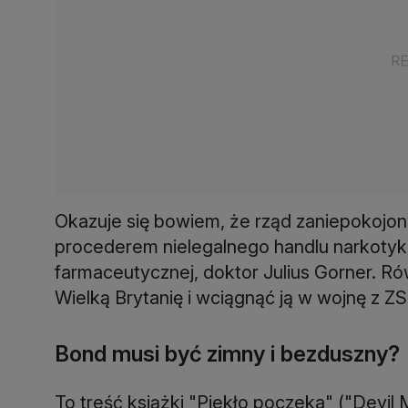
Okazuje się bowiem, że rząd zaniepokojony
procederem nielegalnego handlu narkotyka
farmaceutycznej, doktor Julius Gorner. Rów
Wielką Brytanię i wciągnąć ją w wojnę z Z
Bond musi być zimny i bezduszny?
To treść książki "Piekło poczeka" ("Devil 