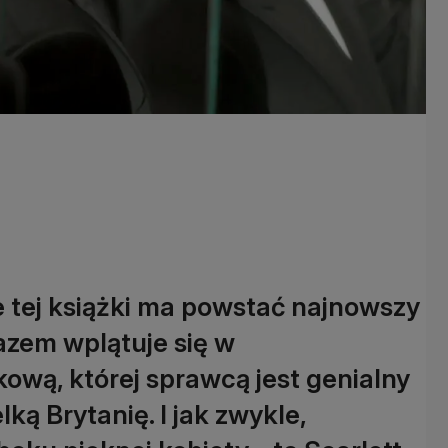
e tej książki ma powstać najnowszy
azem wplątuje się w
wą, której sprawcą jest genialny
ką Brytanię. I jak zwykle,