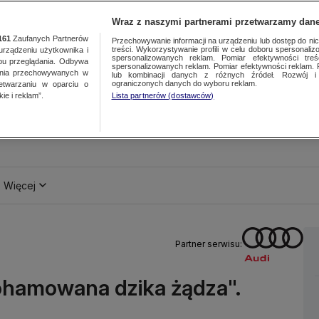
Wraz z naszymi partnerami przetwarzamy dane
161
Zaufanych Partnerów
Przechowywanie informacji na urządzeniu lub dostęp do nich.
treści. Wykorzystywanie profili w celu doboru spersonalizo
ządzeniu użytkownika i
spersonalizowanych reklam. Pomiar efektywności treś
bu przeglądania. Odbywa
spersonalizowanych reklam. Pomiar efektywności reklam. 
ania przechowywanych w
lub kombinacji danych z różnych źródeł. Rozwój i 
ograniczonych danych do wyboru reklam.
zetwarzaniu w oparciu o
ie i reklam”.
Lista partnerów (dostawców)
Więcej
Partner serwisu:
pohamowana dzika żądza".