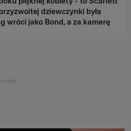
oku pięknej kobiety - to Scarlett
 przyzwoitej dziewczynki była
ig wróci jako Bond, a za kamerę