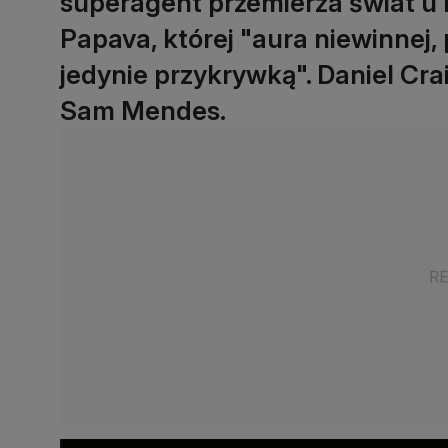
superagent przemierza świat u b
Papava, której "aura niewinnej,
jedynie przykrywką". Daniel Cra
Sam Mendes.