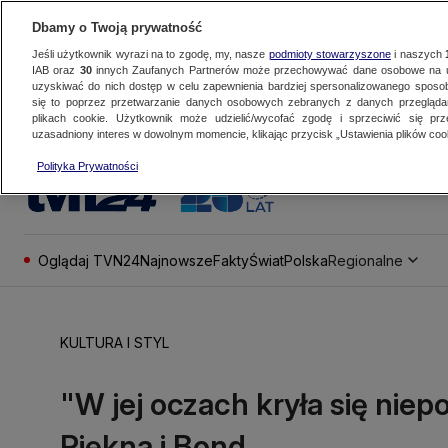
Dbamy o Twoją prywatność
Jeśli użytkownik wyrazi na to zgodę, my, nasze
podmioty stowarzyszone
i naszych
IAB oraz
30
innych Zaufanych Partnerów może przechowywać dane osobowe na ur
uzyskiwać do nich dostęp w celu zapewnienia bardziej spersonalizowanego sposo
się to poprzez przetwarzanie danych osobowych zebranych z danych przegląd
plikach cookie. Użytkownik może udzielić/wycofać zgodę i sprzeciwić się pr
uzasadniony interes w dowolnym momencie, klikając przycisk „Ustawienia plików cook
Polityka Prywatności
Oglądaj TVN24
Najnowsze
Fakty
Świat
Polska
Regionalne
KULTURA I STYL
"W jej oczach kryła się nie
Piękna i Bond