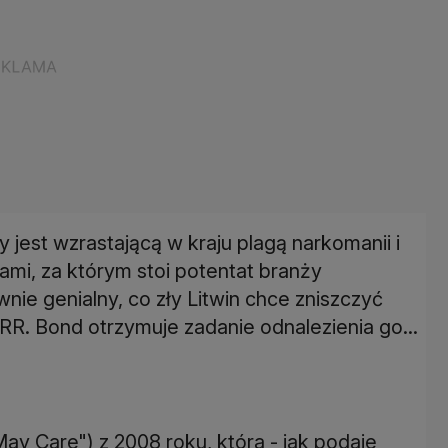
 jest wzrastającą w kraju plagą narkomanii i
mi, za którym stoi potentat branży
nie genialny, co zły Litwin chce zniszczyć
SRR. Bond otrzymuje zadanie odnalezienia go...
May Care") z 2008 roku, która - jak podaje