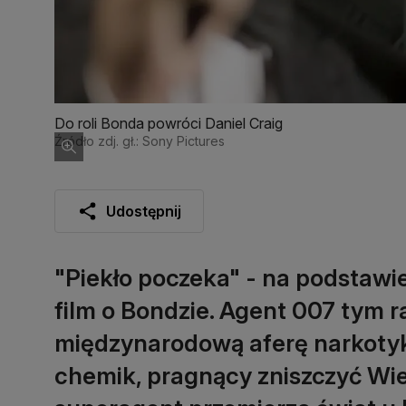
Do roli Bonda powróci Daniel Craig
Źródło zdj. gł.: Sony Pictures
Udostępnij
"Piekło poczeka" - na podstawi
film o Bondzie. Agent 007 tym r
międzynarodową aferę narkotyko
chemik, pragnący zniszczyć Wiel