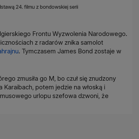
tawą 24. filmu z bondowskiej serii
lgierskiego Frontu Wyzwolenia Narodowego.
icznościach z radarów znika samolot
ahrajnu
. Tymczasem James Bond zostaje w
órego zmusiła go M, bo czuł się znudzony
a Karaibach, potem jedzie na włoską i
zymusowego urlopu szefowa dzwoni, że