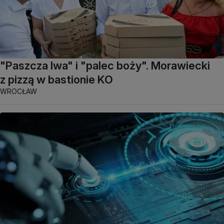
"Paszcza lwa" i "palec boży". Morawiecki
z pizzą w bastionie KO
WROCŁAW