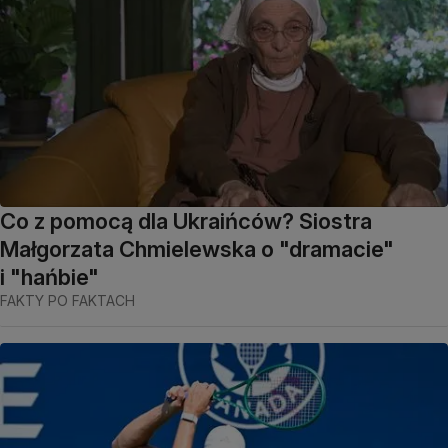
Co z pomocą dla Ukraińców? Siostra
Małgorzata Chmielewska o "dramacie"
i "hańbie"
FAKTY PO FAKTACH