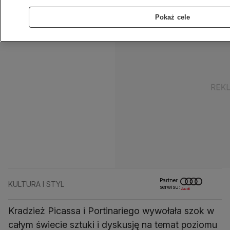
Pokaż cele
Partner
KULTURA I STYL
serwisu:
Kradzież Picassa i Portinariego wywołała szok w
całym świecie sztuki i dyskusję na temat poziomu