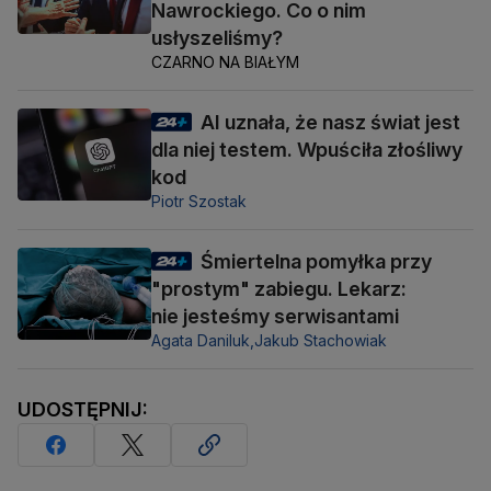
Nawrockiego. Co o nim
usłyszeliśmy?
CZARNO NA BIAŁYM
AI uznała, że nasz świat jest
dla niej testem. Wpuściła złośliwy
kod
Piotr Szostak
Śmiertelna pomyłka przy
"prostym" zabiegu. Lekarz:
nie jesteśmy serwisantami
Agata Daniluk,
Jakub Stachowiak
UDOSTĘPNIJ: