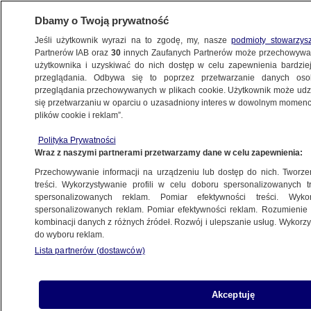
Dbamy o Twoją prywatność
Jeśli użytkownik wyrazi na to zgodę, my, nasze
podmioty stowarzys
Partnerów IAB oraz
30
innych Zaufanych Partnerów może przechowywa
użytkownika i uzyskiwać do nich dostęp w celu zapewnienia bardzi
przeglądania. Odbywa się to poprzez przetwarzanie danych os
przeglądania przechowywanych w plikach cookie. Użytkownik może udzie
KULTURA I STYL
się przetwarzaniu w oparciu o uzasadniony interes w dowolnym momencie
plików cookie i reklam”.
Picasso odnaleziony
Polityka Prywatności
Wraz z naszymi partnerami przetwarzamy dane w celu zapewnienia:
9.01.2008, 15:38
Aktualizacja:
9.01.2008, 15:30
Przechowywanie informacji na urządzeniu lub dostęp do nich. Tworzeni
treści. Wykorzystywanie profili w celu doboru spersonalizowanych tr
Udostępnij
spersonalizowanych reklam. Pomiar efektywności treści. Wyko
spersonalizowanych reklam. Pomiar efektywności reklam. Rozumienie o
kombinacji danych z różnych źródeł. Rozwój i ulepszanie usług. Wykor
Brazylijska policja odnalazła skradzione w
do wyboru reklam.
grudniu obrazy Pabla Picassa i Candida
Lista partnerów (dostawców)
Portinariego. Kierownictwo Muzeum Sztuki w
Sao Paulo mówi jednak, że za wcześnie na
świętowanie sukcesu - potrzebne są ekspertyzy
Akceptuję
naukowe.