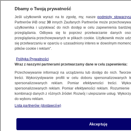
Dbamy o Twoją prywatność
Jeśli użytkownik wyrazi na to zgodę, my, nasze
podmioty stowarzys
Partnerów IAB oraz
30
innych Zaufanych Partnerów może przechowywa
użytkownika i uzyskiwać do nich dostęp w celu zapewnienia bardzi
przeglądania. Odbywa się to poprzez przetwarzanie danych os
przeglądania przechowywanych w plikach cookie. Użytkownik może udzie
KULTURA I STYL
się przetwarzaniu w oparciu o uzasadniony interes w dowolnym momencie
plików cookie i reklam”.
Więziony w Rosji Ołeh Sencow z nagrodą
Polityka Prywatności
imienia Sacharowa
Wraz z naszymi partnerami przetwarzamy dane w celu zapewnienia:
Przechowywanie informacji na urządzeniu lub dostęp do nich. Tworzeni
25.10.2018, 12:33
treści. Wykorzystywanie profili w celu doboru spersonalizowanych tr
spersonalizowanych reklam. Pomiar efektywności treści. Wyko
spersonalizowanych reklam. Pomiar efektywności reklam. Rozumienie o
Udostępnij
kombinacji danych z różnych źródeł. Rozwój i ulepszanie usług. Wykor
do wyboru reklam.
Lista partnerów (dostawców)
Akceptuję