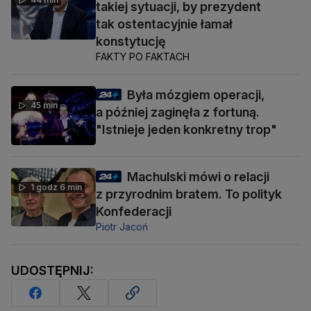
takiej sytuacji, by prezydent
tak ostentacyjnie łamał
konstytucję
FAKTY PO FAKTACH
Była mózgiem operacji,
45 min
a później zaginęła z fortuną.
"Istnieje jeden konkretny trop"
Machulski mówi o relacji
1 godz 6 min
z przyrodnim bratem. To polityk
Konfederacji
Piotr Jacoń
UDOSTĘPNIJ: