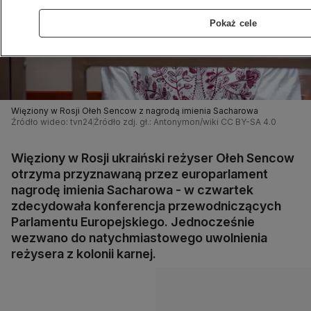
Pokaż cele
Więziony w Rosji Ołeh Sencow z nagrodą imienia Sacharowa
Źródło wideo: tvn24
Źródło zdj. gł.: Antonymon/wiki CC BY-SA 4.0
Więziony w Rosji ukraiński reżyser Ołeh Sencow
otrzyma przyznawaną przez europarlament
nagrodę imienia Sacharowa - w czwartek
zdecydowała konferencja przewodniczących
Parlamentu Europejskiego. Jednocześnie
wezwano do natychmiastowego uwolnienia
reżysera z kolonii karnej.