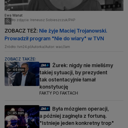
Ewa Wanat
Źródło zdjęcia: Ireneusz Sobieszczuk/PAP
ZOBACZ TEŻ:
Nie żyje Maciej Trojanowski.
Prowadził program "Nie do wiary" w TVN
Źródło: tvn24.pl
Autorka/Autor: wac//am
ZOBACZ TAKŻE:
Żurek: nigdy nie mieliśmy
44 min
takiej sytuacji, by prezydent
tak ostentacyjnie łamał
konstytucję
FAKTY PO FAKTACH
Była mózgiem operacji,
45 min
a później zaginęła z fortuną.
"Istnieje jeden konkretny trop"