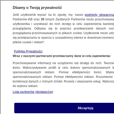
Dbamy o Twoją prywatność
Jeśli użytkownik wyrazi na to zgodę, my, nasze
podmioty stowarzys
Partnerów IAB oraz
30
innych Zaufanych Partnerów może przechowywa
użytkownika i uzyskiwać do nich dostęp w celu zapewnienia bardzi
przeglądania. Odbywa się to poprzez przetwarzanie danych os
przeglądania przechowywanych w plikach cookie. Użytkownik może udzie
KULTURA I STYL
się przetwarzaniu w oparciu o uzasadniony interes w dowolnym momencie
plików cookie i reklam”.
"Nie chciałaby ckliwych pożegnań".
Polityka Prywatności
Przyjaciele, współpracownicy
Wraz z naszymi partnerami przetwarzamy dane w celu zapewnienia:
i dziennikarze żegnają Ewę Wanat
Przechowywanie informacji na urządzeniu lub dostęp do nich. Tworzeni
treści. Wykorzystywanie profili w celu doboru spersonalizowanych tr
14.12.2023, 10:05
spersonalizowanych reklam. Pomiar efektywności treści. Wyko
spersonalizowanych reklam. Pomiar efektywności reklam. Rozumienie o
kombinacji danych z różnych źródeł. Rozwój i ulepszanie usług. Wykor
Udostępnij
do wyboru reklam.
Lista partnerów (dostawców)
"Sojuszniczka mniejszości i bardzo dobry
człowiek", ale też "wymagająca szefowa", która
"robiła świetne radio" i "napisała kilka ważnych
Akceptuję