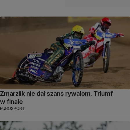
Zmarzlik nie dał szans rywalom. Triumf
w finale
EUROSPORT