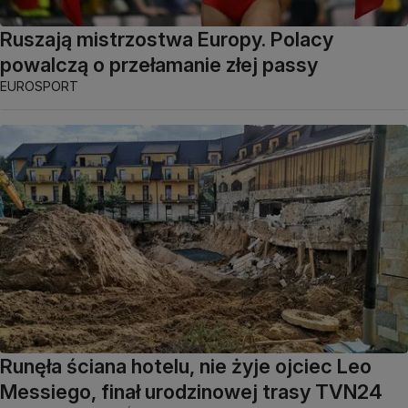
Ruszają mistrzostwa Europy. Polacy
powalczą o przełamanie złej passy
EUROSPORT
Runęła ściana hotelu, nie żyje ojciec Leo
Messiego, finał urodzinowej trasy TVN24