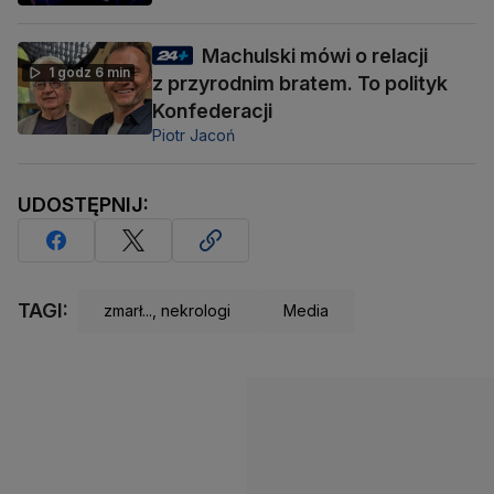
Machulski mówi o relacji
1 godz 6 min
z przyrodnim bratem. To polityk
Konfederacji
Piotr Jacoń
UDOSTĘPNIJ:
TAGI:
zmarł..., nekrologi
Media