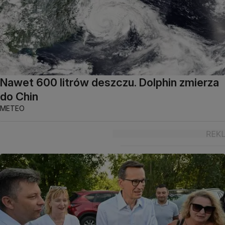
Nawet 600 litrów deszczu. Dolphin zmierza
do Chin
METEO