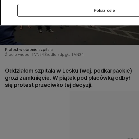
Pokaż cele
Protest w obronie szpitala
Źródło wideo: TVN24
Źródło zdj. gł.: TVN24
Oddziałom szpitala w Lesku (woj. podkarpackie)
grozi zamknięcie. W piątek pod placówką odbył
się protest przeciwko tej decyzji.