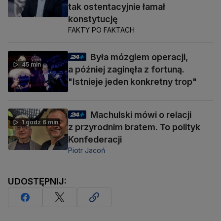
tak ostentacyjnie łamał
konstytucję
FAKTY PO FAKTACH
Była mózgiem operacji,
45 min
a później zaginęła z fortuną.
"Istnieje jeden konkretny trop"
Machulski mówi o relacji
1 godz 6 min
z przyrodnim bratem. To polityk
Konfederacji
Piotr Jacoń
UDOSTĘPNIJ: