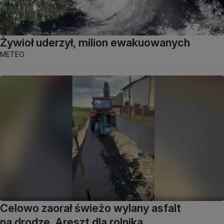
Żywioł uderzył, milion ewakuowanych
METEO
Celowo zaorał świeżo wylany asfalt
na drodze. Areszt dla rolnika