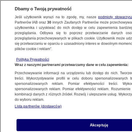
Dbamy o Twoją prywatność
Jeśli użytkownik wyrazi na to zgodę, my, nasze
podmioty stowarzys
Partnerów IAB oraz
30
innych Zaufanych Partnerów może przechowywa
użytkownika i uzyskiwać do nich dostęp w celu zapewnienia bardzi
przeglądania. Odbywa się to poprzez przetwarzanie danych os
przeglądania przechowywanych w plikach cookie. Użytkownik może udzie
KRAKÓW
się przetwarzaniu w oparciu o uzasadniony interes w dowolnym momencie
plików cookie i reklam”.
Protest w obronie szpitala. Pacjentki boją
Polityka Prywatności
się "rodzenia w karetkach"
Wraz z naszymi partnerami przetwarzamy dane w celu zapewnienia:
Przechowywanie informacji na urządzeniu lub dostęp do nich. Tworzeni
8.09.2023, 15:32
treści. Wykorzystywanie profili w celu doboru spersonalizowanych tr
spersonalizowanych reklam. Pomiar efektywności treści. Wyko
spersonalizowanych reklam. Pomiar efektywności reklam. Rozumienie o
Udostępnij
kombinacji danych z różnych źródeł. Rozwój i ulepszanie usług. Wykor
do wyboru reklam.
Lista partnerów (dostawców)
Akceptuję