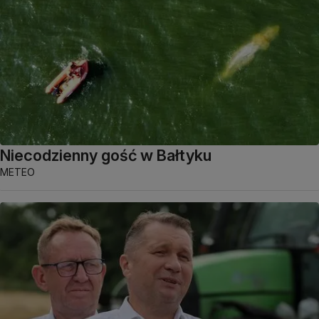
Niecodzienny gość w Bałtyku
METEO