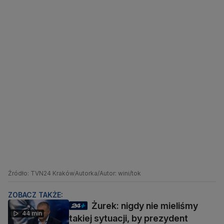
Źródło: TVN24 Kraków
Autorka/Autor: wini/tok
ZOBACZ TAKŻE:
Żurek: nigdy nie mieliśmy
44 min
takiej sytuacji, by prezydent