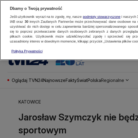
Dbamy o Twoją prywatność
Jeśli użytkownik wyrazi na to zgodę, my, nasze
podmioty stowarzyszone
i naszych
IAB oraz
30
innych Zaufanych Partnerów może przechowywać dane osobowe na ur
uzyskiwać do nich dostęp w celu zapewnienia bardziej spersonalizowanego sposo
się to poprzez przetwarzanie danych osobowych zebranych z danych przegląd
plikach cookie. Użytkownik może udzielić/wycofać zgodę i sprzeciwić się pr
uzasadniony interes w dowolnym momencie, klikając przycisk „Ustawienia plików cook
Polityka Prywatności
Oglądaj TVN24
Najnowsze
Fakty
Świat
Polska
Regionalne
KATOWICE
Jarosław Szymczyk nie będz
sportowym