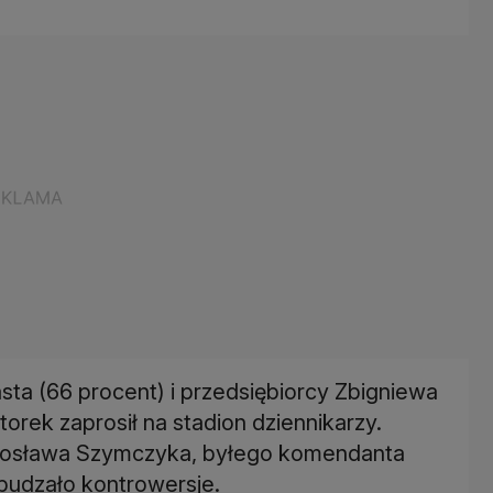
asta (66 procent) i przedsiębiorcy Zbigniewa
orek zaprosił na stadion dziennikarzy.
arosława Szymczyka, byłego komendanta
zbudzało kontrowersje.