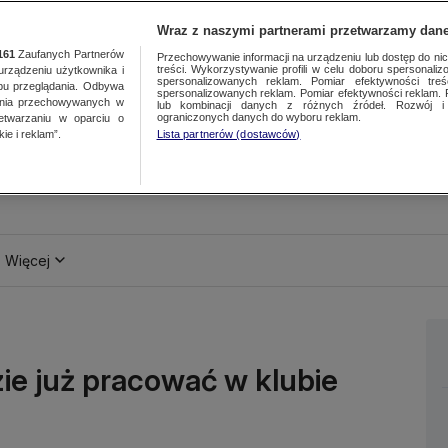
Wraz z naszymi partnerami przetwarzamy dane
161
Zaufanych Partnerów
Przechowywanie informacji na urządzeniu lub dostęp do nich.
treści. Wykorzystywanie profili w celu doboru spersonalizo
ządzeniu użytkownika i
spersonalizowanych reklam. Pomiar efektywności treś
bu przeglądania. Odbywa
spersonalizowanych reklam. Pomiar efektywności reklam. 
ania przechowywanych w
lub kombinacji danych z różnych źródeł. Rozwój i 
ograniczonych danych do wyboru reklam.
zetwarzaniu w oparciu o
ie i reklam”.
Lista partnerów (dostawców)
Więcej
ie już pracować w klubie