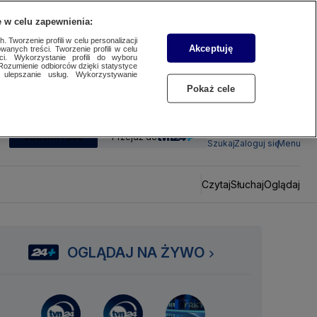
 w celu zapewnienia:
 Tworzenie profili w celu personalizacji
Akceptuję
wanych treści. Tworzenie profili w celu
ci. Wykorzystanie profili do wyboru
Rozumienie odbiorców dzięki statystyce
ulepszanie usług. Wykorzystywanie
Pokaż cele
SUBSKRYBUJ
Przejdź do
Szukaj
Zaloguj się
Menu
Czytaj
Słuchaj
Oglądaj
OGLĄDAJ NA ŻYWO