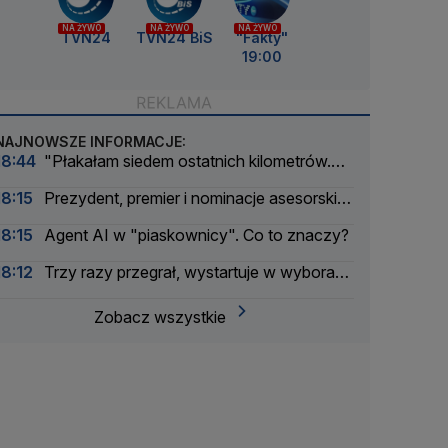
NA ŻYWO
NA ŻYWO
NA ŻYWO
TVN24
TVN24 BiS
"Fakty"
19:00
NAJNOWSZE INFORMACJE:
18:44
"Płakałam siedem ostatnich kilometrów.
Zasmarkałam wszystko"
18:15
Prezydent, premier i nominacje asesorskie.
"Prezydent próbuje odwracać kota ogonem"
18:15
Agent AI w "piaskownicy". Co to znaczy?
18:12
Trzy razy przegrał, wystartuje w wyborach
po raz czwarty
Zobacz wszystkie