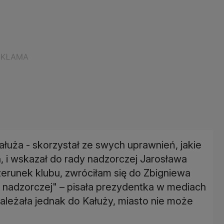
łuża - skorzystał ze swych uprawnień, jakie
 i wskazał do rady nadzorczej Jarosława
zerunek klubu, zwróciłam się do Zbigniewa
e nadzorczej" – pisała prezydentka w mediach
leżała jednak do Kałuży, miasto nie może