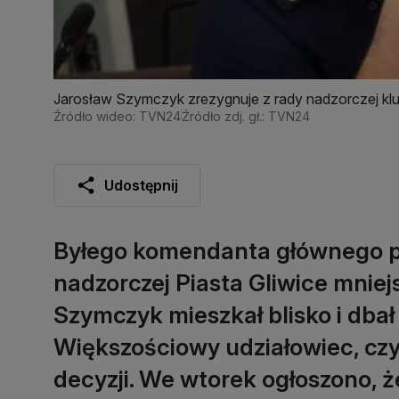
Jarosław Szymczyk zrezygnuje z rady nadzorczej klu
Źródło wideo: TVN24
Źródło zdj. gł.: TVN24
Udostępnij
Byłego komendanta głównego po
nadzorczej Piasta Gliwice mnie
Szymczyk mieszkał blisko i dbał
Większościowy udziałowiec, czyl
decyzji. We wtorek ogłoszono, 