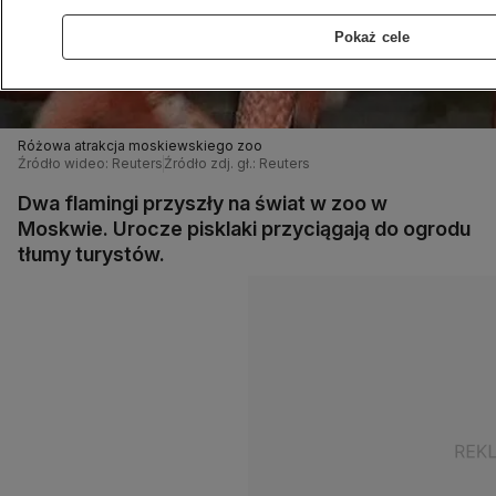
Pokaż cele
Różowa atrakcja moskiewskiego zoo
Źródło wideo: Reuters
Źródło zdj. gł.: Reuters
Dwa flamingi przyszły na świat w zoo w
Moskwie. Urocze pisklaki przyciągają do ogrodu
tłumy turystów.