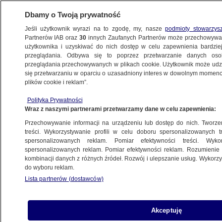
Dbamy o Twoją prywatność
Jeśli użytkownik wyrazi na to zgodę, my, nasze
podmioty stowarzys
Partnerów IAB oraz
30
innych Zaufanych Partnerów może przechowywa
użytkownika i uzyskiwać do nich dostęp w celu zapewnienia bardzi
przeglądania. Odbywa się to poprzez przetwarzanie danych os
przeglądania przechowywanych w plikach cookie. Użytkownik może udzie
CIEKAWOSTKI
się przetwarzaniu w oparciu o uzasadniony interes w dowolnym momencie
plików cookie i reklam”.
Różowa atrakcja moskiewskiego zoo
Polityka Prywatności
Wraz z naszymi partnerami przetwarzamy dane w celu zapewnienia:
6.07.2007, 08:54
Aktualizacja:
6.07.2007, 08:50
Przechowywanie informacji na urządzeniu lub dostęp do nich. Tworzeni
treści. Wykorzystywanie profili w celu doboru spersonalizowanych tr
Udostępnij
spersonalizowanych reklam. Pomiar efektywności treści. Wyko
spersonalizowanych reklam. Pomiar efektywności reklam. Rozumienie o
kombinacji danych z różnych źródeł. Rozwój i ulepszanie usług. Wykor
do wyboru reklam.
Lista partnerów (dostawców)
Akceptuję