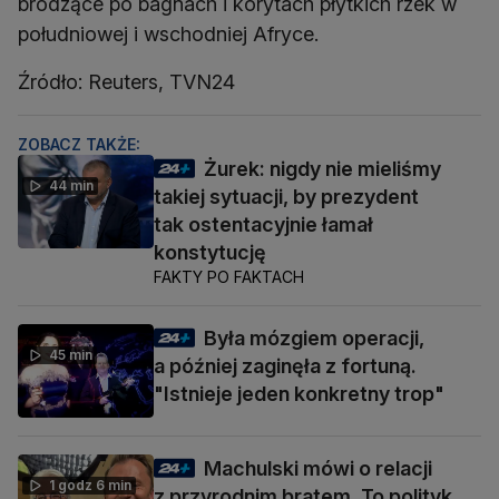
brodzące po bagnach i korytach płytkich rzek w
południowej i wschodniej Afryce.
Źródło: Reuters, TVN24
ZOBACZ TAKŻE:
Żurek: nigdy nie mieliśmy
44 min
takiej sytuacji, by prezydent
tak ostentacyjnie łamał
konstytucję
FAKTY PO FAKTACH
Była mózgiem operacji,
45 min
a później zaginęła z fortuną.
"Istnieje jeden konkretny trop"
Machulski mówi o relacji
1 godz 6 min
z przyrodnim bratem. To polityk