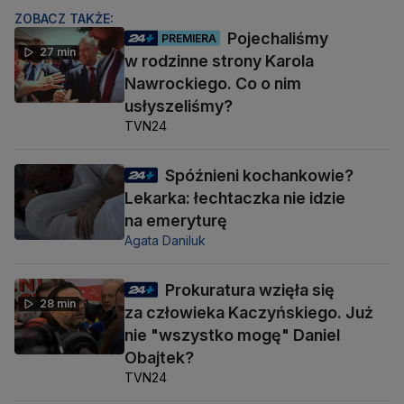
ZOBACZ TAKŻE:
Pojechaliśmy
PREMIERA
27 min
w rodzinne strony Karola
Nawrockiego. Co o nim
usłyszeliśmy?
TVN24
Spóźnieni kochankowie?
Lekarka: łechtaczka nie idzie
na emeryturę
Agata Daniluk
Prokuratura wzięła się
28 min
za człowieka Kaczyńskiego. Już
nie "wszystko mogę" Daniel
Obajtek?
TVN24