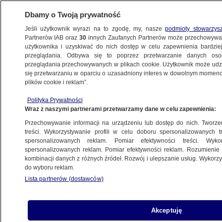
Dbamy o Twoją prywatność
Jeśli użytkownik wyrazi na to zgodę, my, nasze
podmioty stowarzys
Partnerów IAB oraz
30
innych Zaufanych Partnerów może przechowywa
BIZNES
użytkownika i uzyskiwać do nich dostęp w celu zapewnienia bardzi
przeglądania. Odbywa się to poprzez przetwarzanie danych os
przeglądania przechowywanych w plikach cookie. Użytkownik może udzie
Z KRAJU
się przetwarzaniu w oparciu o uzasadniony interes w dowolnym momencie
plików cookie i reklam”.
Totalizator Sportowy bez prezesa
Polityka Prywatności
Wraz z naszymi partnerami przetwarzamy dane w celu zapewnienia:
14.03.2016, 16:33
Przechowywanie informacji na urządzeniu lub dostęp do nich. Tworzeni
treści. Wykorzystywanie profili w celu doboru spersonalizowanych tr
Udostępnij
spersonalizowanych reklam. Pomiar efektywności treści. Wyko
spersonalizowanych reklam. Pomiar efektywności reklam. Rozumienie o
kombinacji danych z różnych źródeł. Rozwój i ulepszanie usług. Wykor
do wyboru reklam.
Lista partnerów (dostawców)
Akceptuję