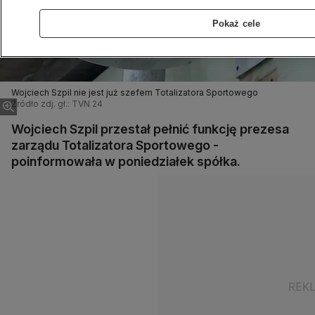
Pokaż cele
Wojciech Szpil nie jest już szefem Totalizatora Sportowego
Źródło zdj. gł.: TVN 24
Wojciech Szpil przestał pełnić funkcję prezesa
zarządu Totalizatora Sportowego -
poinformowała w poniedziałek spółka.