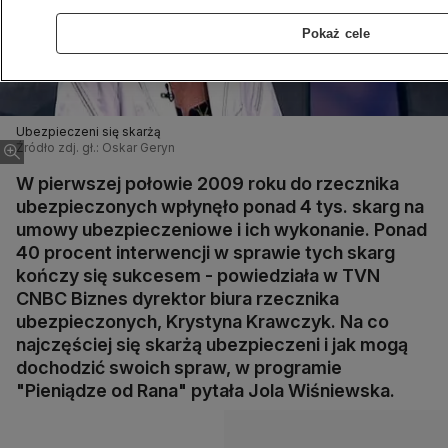
Pokaż cele
Ubezpieczeni się skarżą
Źródło zdj. gł.: Oskar Geryn
W pierwszej połowie 2009 roku do rzecznika
ubezpieczonych wpłynęło ponad 4 tys. skarg na
umowy ubezpieczeniowe i ich wykonanie. Ponad
40 procent interwencji w sprawie tych skarg
kończy się sukcesem - powiedziała w TVN
CNBC Biznes dyrektor biura rzecznika
ubezpieczonych, Krystyna Krawczyk. Na co
najczęściej się skarżą ubezpieczeni i jak mogą
dochodzić swoich spraw, w programie
"Pieniądze od Rana" pytała Jola Wiśniewska.