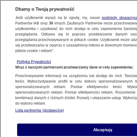
Dbamy o Twoją prywatność
Jeśli użytkownik wyrazi na to zgodę, my, nasze
podmioty stowarzys
Partnerów IAB oraz
30
innych Zaufanych Partnerów może przechowywa
BIZNES
użytkownika i uzyskiwać do nich dostęp w celu zapewnienia bardzi
przeglądania. Odbywa się to poprzez przetwarzanie danych os
przeglądania przechowywanych w plikach cookie. Użytkownik może udzie
Z KRAJU
się przetwarzaniu w oparciu o uzasadniony interes w dowolnym momencie
plików cookie i reklam”.
Ubezpieczeni się skarżą
Polityka Prywatności
Wraz z naszymi partnerami przetwarzamy dane w celu zapewnienia:
10.08.2009, 14:40
Aktualizacja:
10.08.2009, 14:02
Przechowywanie informacji na urządzeniu lub dostęp do nich. Tworzeni
treści. Wykorzystywanie profili w celu doboru spersonalizowanych tr
Udostępnij
spersonalizowanych reklam. Pomiar efektywności treści. Wyko
spersonalizowanych reklam. Pomiar efektywności reklam. Rozumienie o
kombinacji danych z różnych źródeł. Rozwój i ulepszanie usług. Wykor
do wyboru reklam.
Lista partnerów (dostawców)
Akceptuję