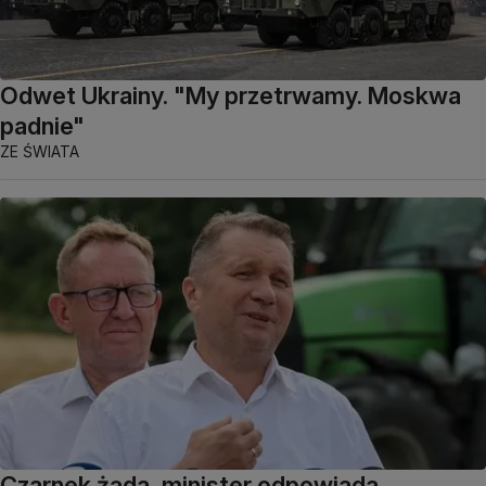
Odwet Ukrainy. "My przetrwamy. Moskwa
padnie"
ZE ŚWIATA
Czarnek żąda, minister odpowiada