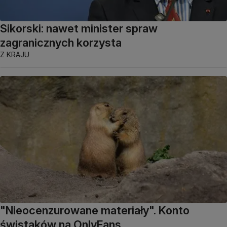
Sikorski: nawet minister spraw
zagranicznych korzysta
Z KRAJU
"Nieocenzurowane materiały". Konto
świstaków na OnlyFans