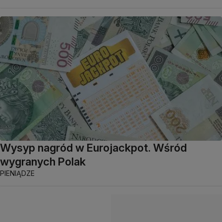
Wysyp nagród w Eurojackpot. Wśród
wygranych Polak
PIENIĄDZE