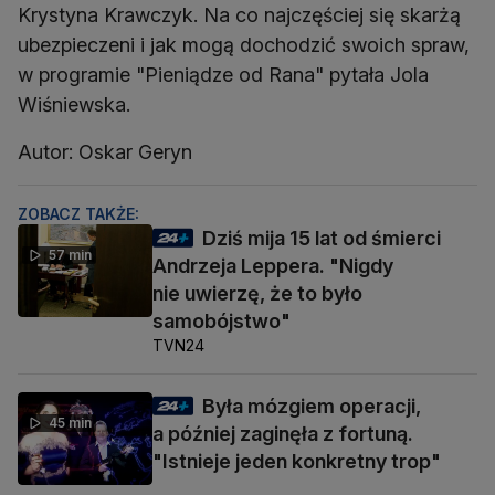
Krystyna Krawczyk. Na co najczęściej się skarżą
ubezpieczeni i jak mogą dochodzić swoich spraw,
w programie "Pieniądze od Rana" pytała Jola
Wiśniewska.
Autor: Oskar Geryn
ZOBACZ TAKŻE:
Dziś mija 15 lat od śmierci
57 min
Andrzeja Leppera. "Nigdy
nie uwierzę, że to było
samobójstwo"
TVN24
Była mózgiem operacji,
45 min
a później zaginęła z fortuną.
"Istnieje jeden konkretny trop"