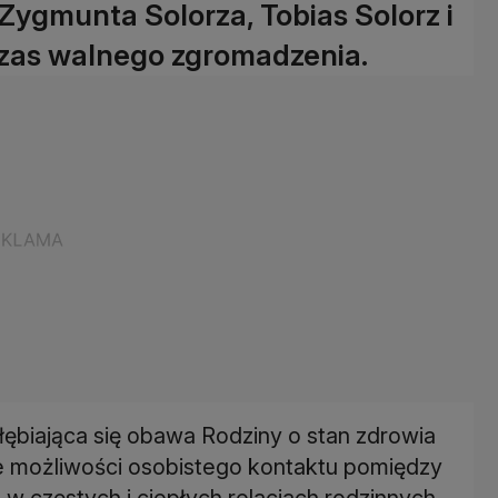
Zygmunta Solorza, Tobias Solorz i
dczas walnego zgromadzenia.
ębiająca się obawa Rodziny o stan zdrowia
e możliwości osobistego kontaktu pomiędzy
 w częstych i ciepłych relacjach rodzinnych.