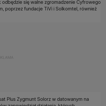
rek odbędzie się walne zgromadzenie Cyfrowego
, poprzez fundacje TiVi i Solkomtel, również
lsat Plus Zygmunt Solorz w datowanym na
ków zapowiedział działania, których