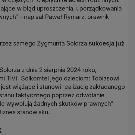
zające w błąd uproszczenia, uporządkowania
wnych" - napisał Paweł Rymarz, prawnik
 przez samego Zygmunta Solorza
sukcesja już
lorza z dnia 2 sierpnia 2024 roku,
 TiVi i Solkomtel jego dzieciom: Tobiasowi
 jest wiążące i stanowi realizację zakładanego
o stanu faktycznego poprzez odwołanie
 nie wywołują żadnych skutków prawnych" -
K