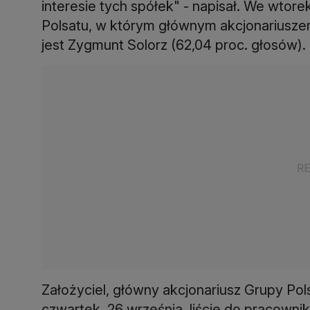
interesie tych spółek" - napisał. We wto
Polsatu, w którym głównym akcjonariuszem
jest Zygmunt Solorz (62,04 proc. głosów).
Założyciel, główny akcjonariusz Grupy Po
czwartek, 26 września, liście do pracowni