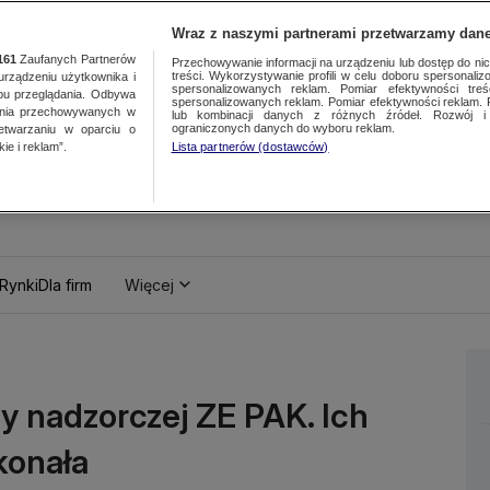
Wraz z naszymi partnerami przetwarzamy dane
161
Zaufanych Partnerów
Przechowywanie informacji na urządzeniu lub dostęp do nich.
treści. Wykorzystywanie profili w celu doboru spersonalizo
ządzeniu użytkownika i
spersonalizowanych reklam. Pomiar efektywności treś
bu przeglądania. Odbywa
spersonalizowanych reklam. Pomiar efektywności reklam. 
ania przechowywanych w
lub kombinacji danych z różnych źródeł. Rozwój i 
ograniczonych danych do wyboru reklam.
zetwarzaniu w oparciu o
ie i reklam”.
Lista partnerów (dostawców)
Rynki
Dla firm
Więcej
y nadzorczej ZE PAK. Ich
konała