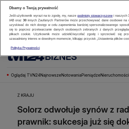
Dbamy o Twoją prywatność
Jeśli użytkownik wyrazi na to zgodę, my, nasze
podmioty stowarzyszone
i naszych
IAB oraz
30
innych Zaufanych Partnerów może przechowywać dane osobowe na ur
uzyskiwać do nich dostęp w celu zapewnienia bardziej spersonalizowanego sposo
się to poprzez przetwarzanie danych osobowych zebranych z danych przegląd
plikach cookie. Użytkownik może udzielić/wycofać zgodę i sprzeciwić się pr
uzasadniony interes w dowolnym momencie, klikając przycisk „Ustawienia plików cook
Polityka Prywatności
BIZNES
Oglądaj TVN24
Najnowsze
Notowania
Pieniądze
Nieruchomości
Z KRAJU
Solorz odwołuje synów z rad
prawnik: sukcesja już się do