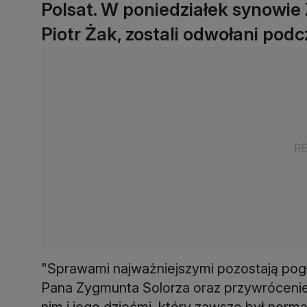
Polsat. W poniedziałek synowie 
Piotr Żak, zostali odwołani po
"Sprawami najważniejszymi pozostają pogł
Pana Zygmunta Solorza oraz przywróceni
nim i jego dziećmi, który zawsze był normą