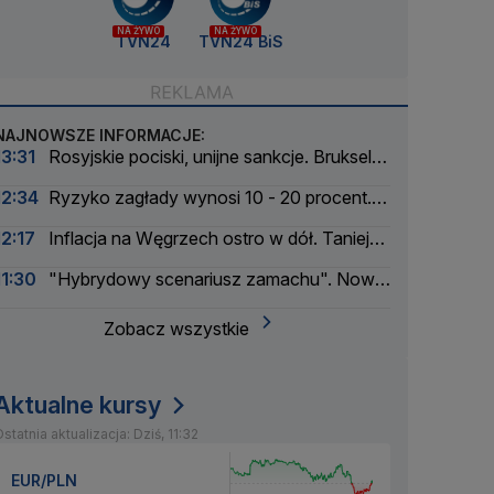
NA ŻYWO
NA ŻYWO
TVN24
TVN24 BiS
NAJNOWSZE INFORMACJE:
13:31
Rosyjskie pociski, unijne sankcje. Bruksela
reaguje na serię nalotów
12:34
Ryzyko zagłady wynosi 10 - 20 procent.
Pionier AI ostrzega
12:17
Inflacja na Węgrzech ostro w dół. Tanieją
żywność i energia
11:30
"Hybrydowy scenariusz zamachu". Nowe
informacje w sprawie drona na lotnisku
Zobacz wszystkie
Aktualne kursy
statnia aktualizacja: Dziś, 11:32
EUR/PLN