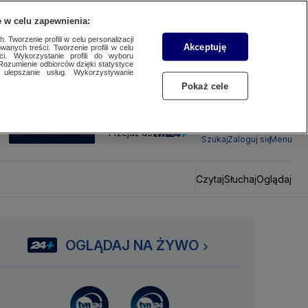
 w celu zapewnienia:
 Tworzenie profili w celu personalizacji
Akceptuję
wanych treści. Tworzenie profili w celu
ci. Wykorzystanie profili do wyboru
Rozumienie odbiorców dzięki statystyce
ulepszanie usług. Wykorzystywanie
Pokaż cele
SUBSKRYBUJ
Przejdź do
Szukaj
Zaloguj się
Menu
Czytaj
Słuchaj
Oglądaj
OGLĄDAJ NA ŻYWO