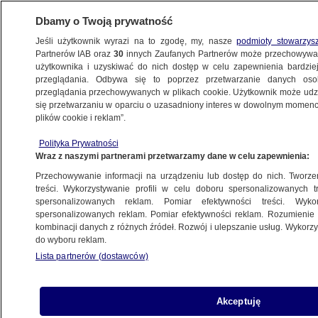
Dbamy o Twoją prywatność
Jeśli użytkownik wyrazi na to zgodę, my, nasze
podmioty stowarzys
Partnerów IAB oraz
30
innych Zaufanych Partnerów może przechowywa
BIZNES
użytkownika i uzyskiwać do nich dostęp w celu zapewnienia bardzi
przeglądania. Odbywa się to poprzez przetwarzanie danych os
przeglądania przechowywanych w plikach cookie. Użytkownik może udzie
Z KRAJU
się przetwarzaniu w oparciu o uzasadniony interes w dowolnym momencie
plików cookie i reklam”.
We wtorek rząd zajmie się
programem "Rodzina 500 plus"
Polityka Prywatności
Wraz z naszymi partnerami przetwarzamy dane w celu zapewnienia:
Przechowywanie informacji na urządzeniu lub dostęp do nich. Tworzeni
treści. Wykorzystywanie profili w celu doboru spersonalizowanych tr
spersonalizowanych reklam. Pomiar efektywności treści. Wyko
Ustalenia szczytu w Paryżu a polski
spersonalizowanych reklam. Pomiar efektywności reklam. Rozumienie o
węgiel
kombinacji danych z różnych źródeł. Rozwój i ulepszanie usług. Wykor
do wyboru reklam.
Lista partnerów (dostawców)
MF: w 2015 r. deficyt może lekko
Akceptuję
przekroczyć 3 proc. PKB