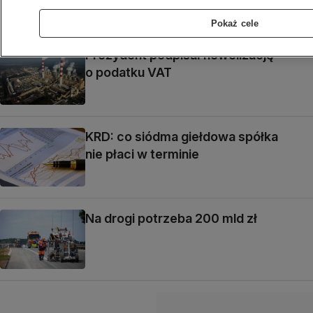
Pokaż cele
Prezydent podpisał nowelizację
o podatku VAT
KRD: co siódma giełdowa spółka
nie płaci w terminie
Na drogi potrzeba 200 mld zł