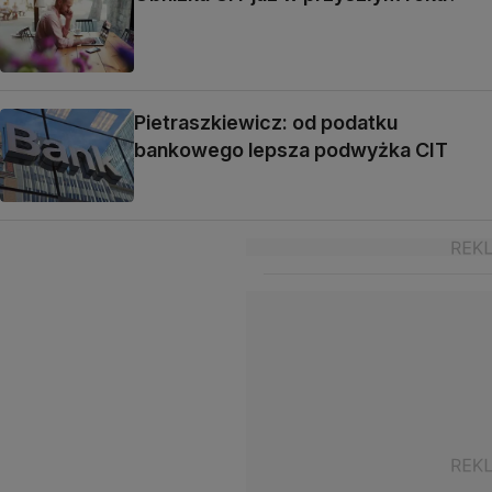
Pietraszkiewicz: od podatku
bankowego lepsza podwyżka CIT