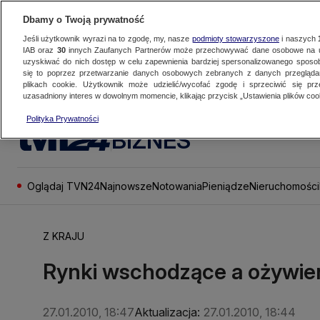
Dbamy o Twoją prywatność
Jeśli użytkownik wyrazi na to zgodę, my, nasze
podmioty stowarzyszone
i naszych
IAB oraz
30
innych Zaufanych Partnerów może przechowywać dane osobowe na ur
uzyskiwać do nich dostęp w celu zapewnienia bardziej spersonalizowanego sposo
się to poprzez przetwarzanie danych osobowych zebranych z danych przegląd
plikach cookie. Użytkownik może udzielić/wycofać zgodę i sprzeciwić się pr
uzasadniony interes w dowolnym momencie, klikając przycisk „Ustawienia plików cook
Polityka Prywatności
BIZNES
Oglądaj TVN24
Najnowsze
Notowania
Pieniądze
Nieruchomości
Z KRAJU
Rynki wschodzące a ożywie
27.01.2010, 18:47
Aktualizacja:
27.01.2010, 18:44