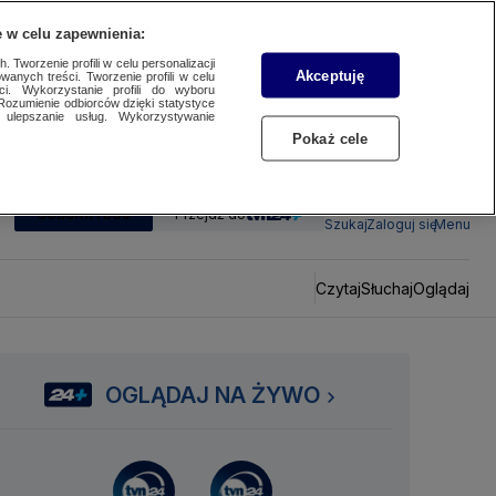
 w celu zapewnienia:
 Tworzenie profili w celu personalizacji
Akceptuję
wanych treści. Tworzenie profili w celu
ci. Wykorzystanie profili do wyboru
Rozumienie odbiorców dzięki statystyce
ulepszanie usług. Wykorzystywanie
Pokaż cele
SUBSKRYBUJ
Przejdź do
Szukaj
Zaloguj się
Menu
Czytaj
Słuchaj
Oglądaj
OGLĄDAJ NA ŻYWO