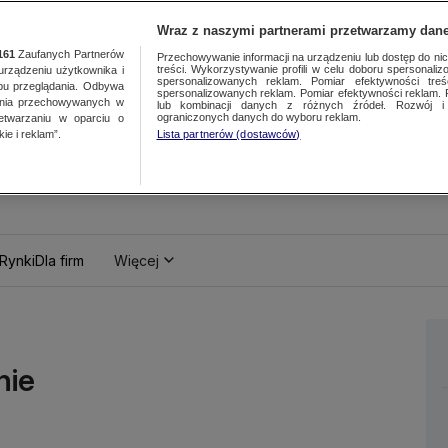
Wraz z naszymi partnerami przetwarzamy dane
161
Zaufanych Partnerów
Przechowywanie informacji na urządzeniu lub dostęp do nich.
treści. Wykorzystywanie profili w celu doboru spersonalizo
ządzeniu użytkownika i
spersonalizowanych reklam. Pomiar efektywności treś
bu przeglądania. Odbywa
spersonalizowanych reklam. Pomiar efektywności reklam. 
ania przechowywanych w
lub kombinacji danych z różnych źródeł. Rozwój i 
ograniczonych danych do wyboru reklam.
zetwarzaniu w oparciu o
ie i reklam”.
Lista partnerów (dostawców)
Rynki
Dla firm
Więcej
nie