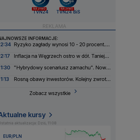
NA ŻYWO
NA ŻYWO
TVN24
TVN24 BiS
NAJNOWSZE INFORMACJE:
12:34
Ryzyko zagłady wynosi 10 - 20 procent.
Pionier AI ostrzega
12:17
Inflacja na Węgrzech ostro w dół. Tanieją
żywność i energia
11:30
"Hybrydowy scenariusz zamachu". Nowe
informacje w sprawie drona na lotnisku
11:13
Rosną obawy inwestorów. Kolejny zwrot
na rynku ropy
Zobacz wszystkie
Aktualne kursy
statnia aktualizacja: Dziś, 11:08
EUR/PLN