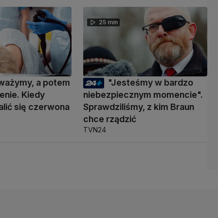
25 min
ważymy, a potem
"Jesteśmy w bardzo
enie. Kiedy
niebezpiecznym momencie".
lić się czerwona
Sprawdziliśmy, z kim Braun
chce rządzić
TVN24