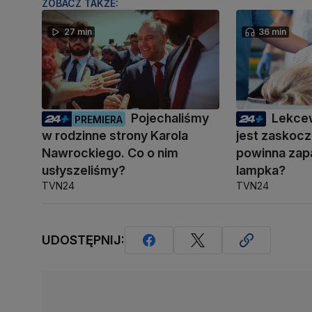
ZOBACZ TAKŻE:
27 min
36 min
Pojechaliśmy
Lekce
PREMIERA
w rodzinne strony Karola
jest zaskocz
Nawrockiego. Co o nim
powinna zapa
usłyszeliśmy?
lampka?
TVN24
TVN24
UDOSTĘPNIJ: