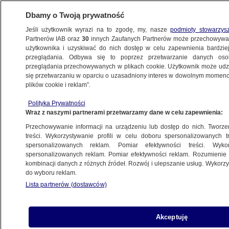
Dbamy o Twoją prywatność
Jeśli użytkownik wyrazi na to zgodę, my, nasze
podmioty stowarzys
Partnerów IAB oraz
30
innych Zaufanych Partnerów może przechowywa
BIZNES
użytkownika i uzyskiwać do nich dostęp w celu zapewnienia bardzi
przeglądania. Odbywa się to poprzez przetwarzanie danych os
przeglądania przechowywanych w plikach cookie. Użytkownik może udzie
Z KRAJU
się przetwarzaniu w oparciu o uzasadniony interes w dowolnym momencie
plików cookie i reklam”.
Rok po....
Polityka Prywatności
Wraz z naszymi partnerami przetwarzamy dane w celu zapewnienia:
15.09.2009, 13:56
Aktualizacja:
14.09.2009, 21:54
Przechowywanie informacji na urządzeniu lub dostęp do nich. Tworzeni
treści. Wykorzystywanie profili w celu doboru spersonalizowanych tr
Udostępnij
spersonalizowanych reklam. Pomiar efektywności treści. Wyko
spersonalizowanych reklam. Pomiar efektywności reklam. Rozumienie o
kombinacji danych z różnych źródeł. Rozwój i ulepszanie usług. Wykor
do wyboru reklam.
Lista partnerów (dostawców)
Akceptuję