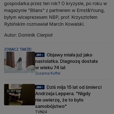
gospodarka przez ten rok? O kryzysie, po roku w
magazynie "Bilans" z partnerem w Ernst&Young,
byłym wiceprezesem NBP, prof. Krzysztofem
Rybińskim rozmawiał Marcin Kowalski.
Autor: Dominik Cierpioł
ZOBACZ TAKŻE:
Objawy miała już jako
nastolatka. Diagnozę dostała
w wieku 74 lat
Zuzanna Kuffel
Dziś mija 15 lat od śmierci
57 min
Andrzeja Leppera. "Nigdy
nie uwierzę, że to było
samobójstwo"
TVN24