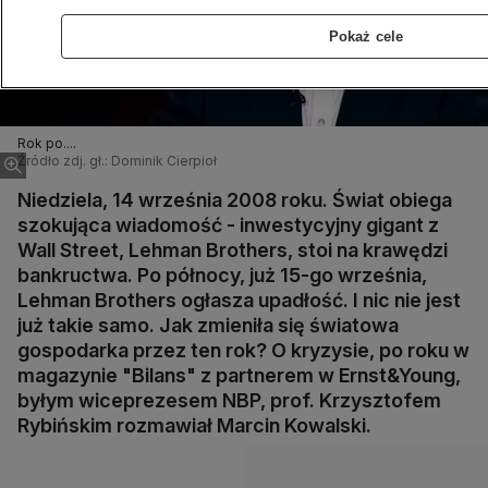
Pokaż cele
Rok po....
Źródło zdj. gł.: Dominik Cierpioł
Niedziela, 14 września 2008 roku. Świat obiega
szokująca wiadomość - inwestycyjny gigant z
Wall Street, Lehman Brothers, stoi na krawędzi
bankructwa. Po północy, już 15-go września,
Lehman Brothers ogłasza upadłość. I nic nie jest
już takie samo. Jak zmieniła się światowa
gospodarka przez ten rok? O kryzysie, po roku w
magazynie "Bilans" z partnerem w Ernst&Young,
byłym wiceprezesem NBP, prof. Krzysztofem
Rybińskim rozmawiał Marcin Kowalski.