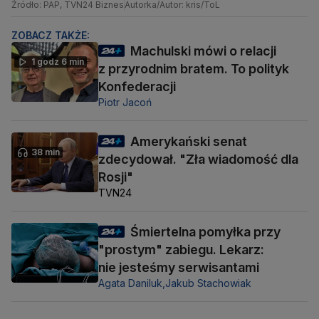
Źródło: PAP, TVN24 Biznes
Autorka/Autor: kris/ToL
ZOBACZ TAKŻE:
Machulski mówi o relacji
1 godz 6 min
z przyrodnim bratem. To polityk
Konfederacji
Piotr Jacoń
Amerykański senat
38 min
zdecydował. "Zła wiadomość dla
Rosji"
TVN24
Śmiertelna pomyłka przy
"prostym" zabiegu. Lekarz:
nie jesteśmy serwisantami
Agata Daniluk,
Jakub Stachowiak