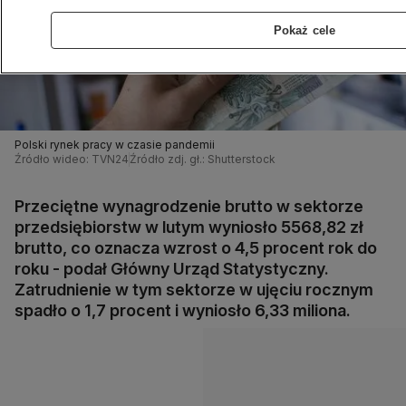
Pokaż cele
Polski rynek pracy w czasie pandemii
Źródło wideo: TVN24
Źródło zdj. gł.: Shutterstock
Przeciętne wynagrodzenie brutto w sektorze
przedsiębiorstw w lutym wyniosło 5568,82 zł
brutto, co oznacza wzrost o 4,5 procent rok do
roku - podał Główny Urząd Statystyczny.
Zatrudnienie w tym sektorze w ujęciu rocznym
spadło o 1,7 procent i wyniosło 6,33 miliona.