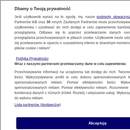
Dbamy o Twoją prywatność
Jeśli użytkownik wyrazi na to zgodę, my, nasze
podmioty stowarzys
Partnerów IAB oraz
30
innych Zaufanych Partnerów może przechowywa
BIZNES
użytkownika i uzyskiwać do nich dostęp w celu zapewnienia bardzi
przeglądania. Odbywa się to poprzez przetwarzanie danych os
przeglądania przechowywanych w plikach cookie. Użytkownik może udzie
Z KRAJU
się przetwarzaniu w oparciu o uzasadniony interes w dowolnym momencie
plików cookie i reklam”.
Wynagrodzenie i zatrudnienie w lutym.
Polityka Prywatności
"Dobre dane z polskiego rynku pracy"
Wraz z naszymi partnerami przetwarzamy dane w celu zapewnienia:
Przechowywanie informacji na urządzeniu lub dostęp do nich. Tworzeni
17.03.2021, 11:12
treści. Wykorzystywanie profili w celu doboru spersonalizowanych tr
spersonalizowanych reklam. Pomiar efektywności treści. Wyko
spersonalizowanych reklam. Pomiar efektywności reklam. Rozumienie o
Udostępnij
kombinacji danych z różnych źródeł. Rozwój i ulepszanie usług. Wykor
do wyboru reklam.
Lista partnerów (dostawców)
Akceptuję