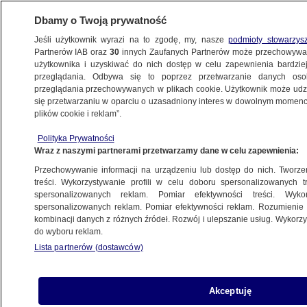
Dbamy o Twoją prywatność
Jeśli użytkownik wyrazi na to zgodę, my, nasze
podmioty stowarzys
Partnerów IAB oraz
30
innych Zaufanych Partnerów może przechowywa
BIZNES
użytkownika i uzyskiwać do nich dostęp w celu zapewnienia bardzi
przeglądania. Odbywa się to poprzez przetwarzanie danych os
przeglądania przechowywanych w plikach cookie. Użytkownik może udzie
Z KRAJU
się przetwarzaniu w oparciu o uzasadniony interes w dowolnym momencie
plików cookie i reklam”.
Płaca minimalna w górę
Polityka Prywatności
Wraz z naszymi partnerami przetwarzamy dane w celu zapewnienia:
14.06.2013, 12:03
Przechowywanie informacji na urządzeniu lub dostęp do nich. Tworzeni
treści. Wykorzystywanie profili w celu doboru spersonalizowanych tr
Udostępnij
spersonalizowanych reklam. Pomiar efektywności treści. Wyko
spersonalizowanych reklam. Pomiar efektywności reklam. Rozumienie o
kombinacji danych z różnych źródeł. Rozwój i ulepszanie usług. Wykor
W przyszłym roku do co najmniej 1680 złotych ma
do wyboru reklam.
wzrosnąć
płaca minimalna
. To duże obciążenie dla
Lista partnerów (dostawców)
tych firm, które swoim pracownikom płaci pensje
minimalną. Rozmowa z prezesem Impela,
Akceptuję
Grzegorzem Dzikiem.