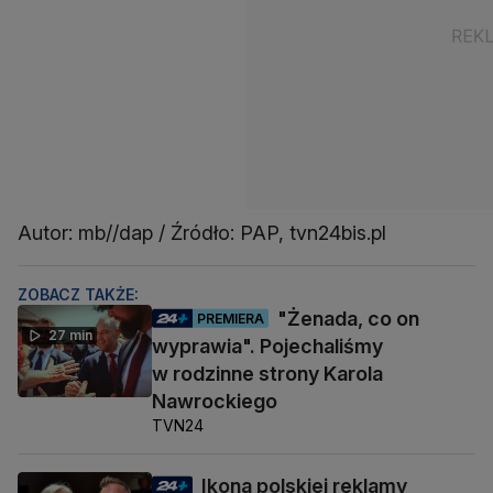
Autor: mb//dap / Źródło: PAP, tvn24bis.pl
ZOBACZ TAKŻE:
"Żenada, co on
PREMIERA
27 min
wyprawia". Pojechaliśmy
w rodzinne strony Karola
Nawrockiego
TVN24
Ikona polskiej reklamy