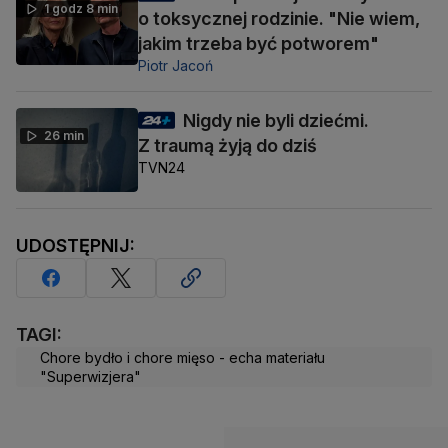
1 godz 8 min
o toksycznej rodzinie. "Nie wiem,
jakim trzeba być potworem"
Piotr Jacoń
Nigdy nie byli dziećmi.
26 min
Z traumą żyją do dziś
TVN24
UDOSTĘPNIJ:
TAGI:
Chore bydło i chore mięso - echa materiału
"Superwizjera"