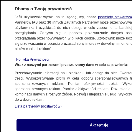
Dbamy o Twoją prywatność
Jeśli użytkownik wyrazi na to zgodę, my, nasze
podmioty stowarzys
Partnerów IAB oraz
30
innych Zaufanych Partnerów może przechowywa
BIZNES
użytkownika i uzyskiwać do nich dostęp w celu zapewnienia bardzi
przeglądania. Odbywa się to poprzez przetwarzanie danych os
przeglądania przechowywanych w plikach cookie. Użytkownik może udzie
Z KRAJU
się przetwarzaniu w oparciu o uzasadniony interes w dowolnym momencie
plików cookie i reklam”.
Kontrole w ubojni, skupie i zakładzie
Polityka Prywatności
przetwórczym. Unijni inspektorzy
Wraz z naszymi partnerami przetwarzamy dane w celu zapewnienia:
zakończyli audyt w Polsce
Przechowywanie informacji na urządzeniu lub dostęp do nich. Tworzeni
treści. Wykorzystywanie profili w celu doboru spersonalizowanych tr
8.02.2019, 20:14
spersonalizowanych reklam. Pomiar efektywności treści. Wyko
spersonalizowanych reklam. Pomiar efektywności reklam. Rozumienie o
kombinacji danych z różnych źródeł. Rozwój i ulepszanie usług. Wykor
Udostępnij
do wyboru reklam.
Lista partnerów (dostawców)
Akceptuję