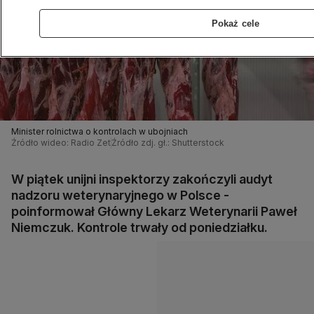
Pokaż cele
Minister rolnictwa o kontrolach w ubojniach
Źródło wideo: Radio Zet
Źródło zdj. gł.: Shutterstock
W piątek unijni inspektorzy zakończyli audyt
nadzoru weterynaryjnego w Polsce -
poinformował Główny Lekarz Weterynarii Paweł
Niemczuk. Kontrole trwały od poniedziałku.