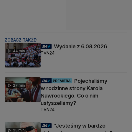
ZOBACZ TAKŻE:
Wydanie z 6.08.2026
44 min
TVN24
Pojechaliśmy
PREMIERA
27 min
w rodzinne strony Karola
Nawrockiego. Co o nim
usłyszeliśmy?
TVN24
"Jesteśmy w bardzo
25 min