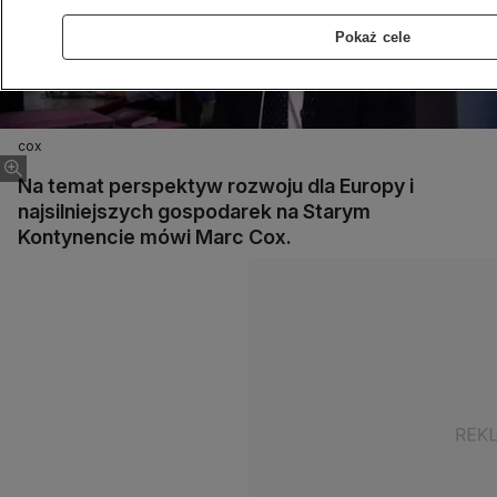
Pokaż cele
cox
Na temat perspektyw rozwoju dla Europy i
najsilniejszych gospodarek na Starym
Kontynencie mówi Marc Cox.