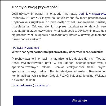
Dbamy o Twoją prywatność
Jeśli użytkownik wyrazi na to zgodę, my, nasze
podmioty stowarzys
Partnerów IAB oraz
30
innych Zaufanych Partnerów może przechowywa
BIZNES
użytkownika i uzyskiwać do nich dostęp w celu zapewnienia bardzi
przeglądania. Odbywa się to poprzez przetwarzanie danych os
przeglądania przechowywanych w plikach cookie. Użytkownik może udzie
Z KRAJU
się przetwarzaniu w oparciu o uzasadniony interes w dowolnym momencie
plików cookie i reklam”.
Euro kryzys
Polityka Prywatności
Wraz z naszymi partnerami przetwarzamy dane w celu zapewnienia:
13.06.2012, 21:56
Przechowywanie informacji na urządzeniu lub dostęp do nich. Tworzeni
treści. Wykorzystywanie profili w celu doboru spersonalizowanych tr
Udostępnij
spersonalizowanych reklam. Pomiar efektywności treści. Wyko
spersonalizowanych reklam. Pomiar efektywności reklam. Rozumienie o
kombinacji danych z różnych źródeł. Rozwój i ulepszanie usług. Wykor
do wyboru reklam.
Lista partnerów (dostawców)
Akceptuję