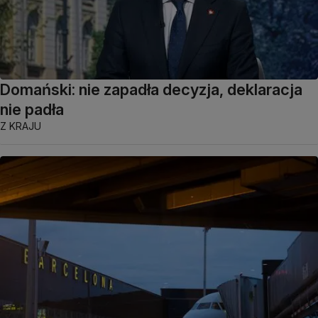
Domański: nie zapadła decyzja, deklaracja
nie padła
Z KRAJU