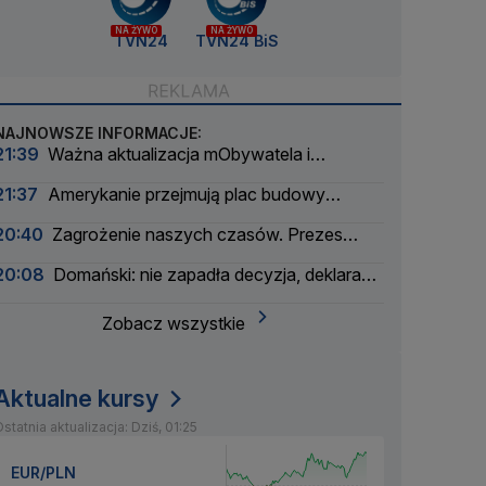
NA ŻYWO
NA ŻYWO
TVN24
TVN24 BiS
NAJNOWSZE INFORMACJE:
21:39
Ważna aktualizacja mObywatela i
problemy. Zgłoszenia użytkowników
21:37
Amerykanie przejmują plac budowy
pierwszej polskiej elektrowni atomowej
20:40
Zagrożenie naszych czasów. Prezes
wielkiego banku apeluje
20:08
Domański: nie zapadła decyzja, deklaracja
nie padła
Zobacz wszystkie
Aktualne kursy
statnia aktualizacja: Dziś, 01:25
EUR/PLN