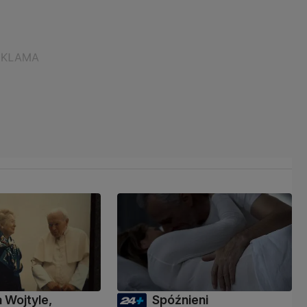
a Wojtyle,
Spóźnieni