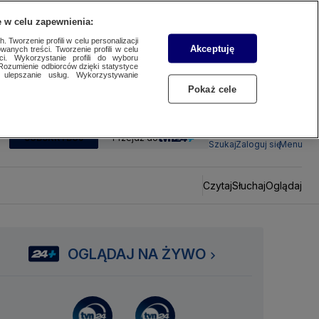
 w celu zapewnienia:
 Tworzenie profili w celu personalizacji
Akceptuję
wanych treści. Tworzenie profili w celu
ci. Wykorzystanie profili do wyboru
Rozumienie odbiorców dzięki statystyce
ulepszanie usług. Wykorzystywanie
Pokaż cele
SUBSKRYBUJ
Przejdź do
Szukaj
Zaloguj się
Menu
Czytaj
Słuchaj
Oglądaj
OGLĄDAJ NA ŻYWO