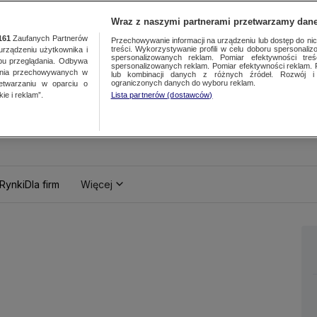
Wraz z naszymi partnerami przetwarzamy dane
161
Zaufanych Partnerów
Przechowywanie informacji na urządzeniu lub dostęp do nich.
treści. Wykorzystywanie profili w celu doboru spersonalizo
ządzeniu użytkownika i
spersonalizowanych reklam. Pomiar efektywności treś
bu przeglądania. Odbywa
spersonalizowanych reklam. Pomiar efektywności reklam. 
ania przechowywanych w
lub kombinacji danych z różnych źródeł. Rozwój i 
ograniczonych danych do wyboru reklam.
zetwarzaniu w oparciu o
ie i reklam”.
Lista partnerów (dostawców)
Rynki
Dla firm
Więcej