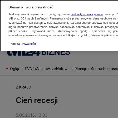
Dbamy o Twoją prywatność
Jeśli użytkownik wyrazi na to zgodę, my, nasze
podmioty stowarzyszone
i naszych
IAB oraz
30
innych Zaufanych Partnerów może przechowywać dane osobowe na ur
uzyskiwać do nich dostęp w celu zapewnienia bardziej spersonalizowanego sposo
się to poprzez przetwarzanie danych osobowych zebranych z danych przegląd
plikach cookie. Użytkownik może udzielić/wycofać zgodę i sprzeciwić się pr
uzasadniony interes w dowolnym momencie, klikając przycisk „Ustawienia plików cook
Polityka Prywatności
BIZNES
Oglądaj TVN24
Najnowsze
Notowania
Pieniądze
Nieruchomości
Z KRAJU
Cień recesji
5.06.2013, 13:03