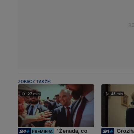
ZOBACZ TAKŻE:
27 min
45 min
"Żenada, co
Groził
PREMIERA