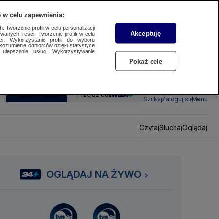
 w celu zapewnienia:
 Tworzenie profili w celu personalizacji
Akceptuję
wanych treści. Tworzenie profili w celu
ci. Wykorzystanie profili do wyboru
Rozumienie odbiorców dzięki statystyce
ulepszanie usług. Wykorzystywanie
Pokaż cele
SUBSKRYBUJ
Przejdź do
Szukaj
Zaloguj się
Menu
Czytaj
Słuchaj
Oglądaj
OGLĄDAJ NA ŻYWO