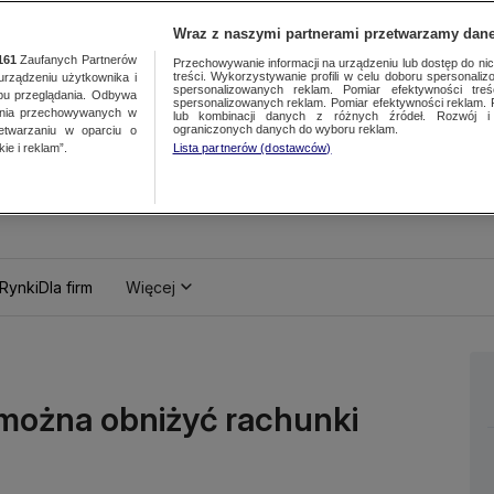
Wraz z naszymi partnerami przetwarzamy dane
161
Zaufanych Partnerów
Przechowywanie informacji na urządzeniu lub dostęp do nich.
treści. Wykorzystywanie profili w celu doboru spersonalizo
ządzeniu użytkownika i
spersonalizowanych reklam. Pomiar efektywności treś
bu przeglądania. Odbywa
spersonalizowanych reklam. Pomiar efektywności reklam. 
ania przechowywanych w
lub kombinacji danych z różnych źródeł. Rozwój i 
ograniczonych danych do wyboru reklam.
zetwarzaniu w oparciu o
ie i reklam”.
Lista partnerów (dostawców)
Rynki
Dla firm
Więcej
 można obniżyć rachunki