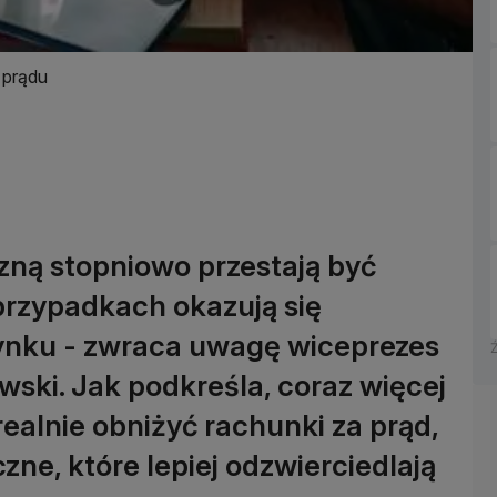
 prądu
czną stopniowo przestają być
przypadkach okazują się
rynku - zwraca uwagę wiceprezes
ski. Jak podkreśla, coraz więcej
lnie obniżyć rachunki za prąd,
zne, które lepiej odzwierciedlają