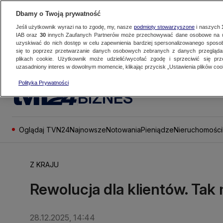
Dbamy o Twoją prywatność
Jeśli użytkownik wyrazi na to zgodę, my, nasze
podmioty stowarzyszone
i naszych
IAB oraz
30
innych Zaufanych Partnerów może przechowywać dane osobowe na ur
uzyskiwać do nich dostęp w celu zapewnienia bardziej spersonalizowanego sposo
się to poprzez przetwarzanie danych osobowych zebranych z danych przegląd
plikach cookie. Użytkownik może udzielić/wycofać zgodę i sprzeciwić się pr
uzasadniony interes w dowolnym momencie, klikając przycisk „Ustawienia plików cook
Polityka Prywatności
BIZNES
Oglądaj TVN24
Najnowsze
Notowania
Pieniądze
Nieruchomości
Z KRAJU
Rewolucja dla klientów. Tak
28.12.2025, 14:44