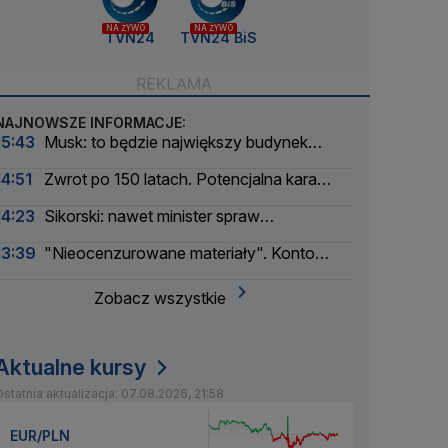
NA ŻYWO
NA ŻYWO
TVN24
TVN24 BiS
NAJNOWSZE INFORMACJE:
15:43
Musk: to będzie największy budynek
świata
14:51
Zwrot po 150 latach. Potencjalna kara
liczona w dziesiątkach tysięcy
14:23
Sikorski: nawet minister spraw
zagranicznych korzysta
13:39
"Nieocenzurowane materiały". Konto
świstaków na OnlyFans
Zobacz wszystkie
Aktualne kursy
statnia aktualizacja: 07.08.2026, 21:58
EUR/PLN