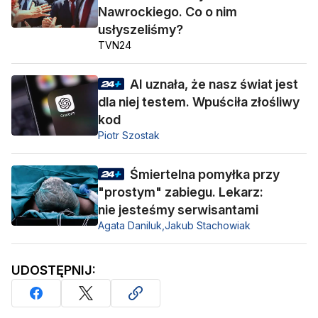
Nawrockiego. Co o nim
usłyszeliśmy?
TVN24
AI uznała, że nasz świat jest
dla niej testem. Wpuściła złośliwy
kod
Piotr Szostak
Śmiertelna pomyłka przy
"prostym" zabiegu. Lekarz:
nie jesteśmy serwisantami
Agata Daniluk,
Jakub Stachowiak
UDOSTĘPNIJ: