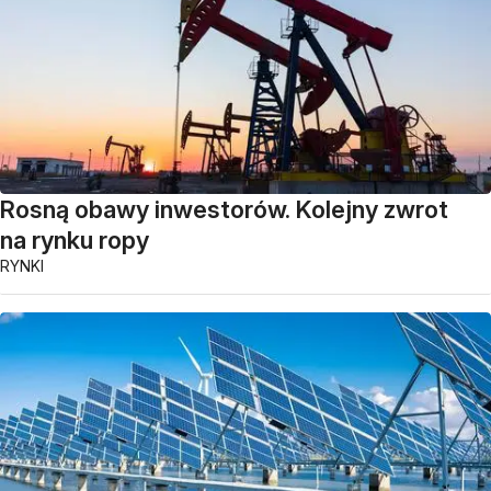
Rosną obawy inwestorów. Kolejny zwrot
na rynku ropy
RYNKI