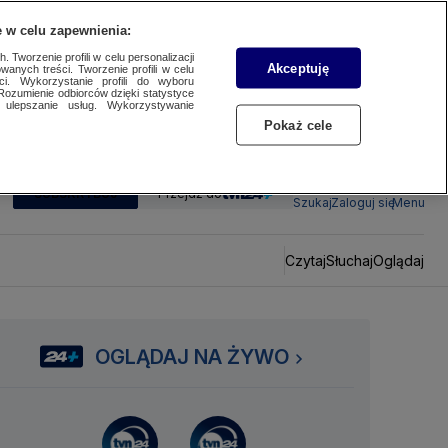
 w celu zapewnienia:
 Tworzenie profili w celu personalizacji
Akceptuję
wanych treści. Tworzenie profili w celu
ci. Wykorzystanie profili do wyboru
Rozumienie odbiorców dzięki statystyce
ulepszanie usług. Wykorzystywanie
Pokaż cele
SUBSKRYBUJ
Przejdź do
Szukaj
Zaloguj się
Menu
Czytaj
Słuchaj
Oglądaj
OGLĄDAJ NA ŻYWO