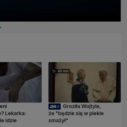
45 min
eni
Groziła Wojtyle,
? Lekarka:
że "będzie się w piekle
ie idzie
smażył"