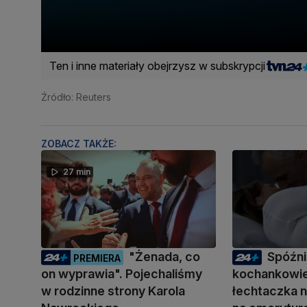
Ten i inne materiały obejrzysz w subskrypcji
Źródło: Reuters
ZOBACZ TAKŻE:
27 min
"Żenada, co
Spóźni
PREMIERA
on wyprawia". Pojechaliśmy
kochankowie
w rodzinne strony Karola
łechtaczka n