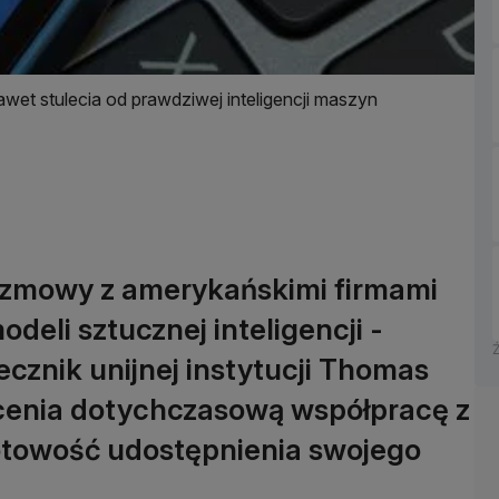
awet stulecia od prawdziwej inteligencji maszyn
ozmowy z amerykańskimi firmami
deli sztucznej inteligencji -
cznik unijnej instytucji Thomas
ocenia dotychczasową współpracę z
otowość udostępnienia swojego