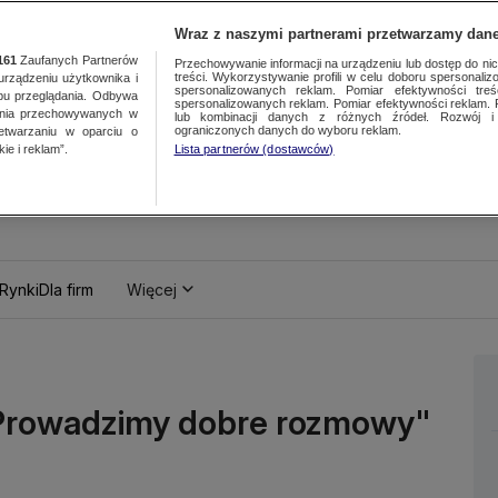
Wraz z naszymi partnerami przetwarzamy dane
161
Zaufanych Partnerów
Przechowywanie informacji na urządzeniu lub dostęp do nich.
treści. Wykorzystywanie profili w celu doboru spersonalizo
ządzeniu użytkownika i
spersonalizowanych reklam. Pomiar efektywności treś
bu przeglądania. Odbywa
spersonalizowanych reklam. Pomiar efektywności reklam. 
ania przechowywanych w
lub kombinacji danych z różnych źródeł. Rozwój i 
ograniczonych danych do wyboru reklam.
zetwarzaniu w oparciu o
ie i reklam”.
Lista partnerów (dostawców)
Rynki
Dla firm
Więcej
 "Prowadzimy dobre rozmowy"