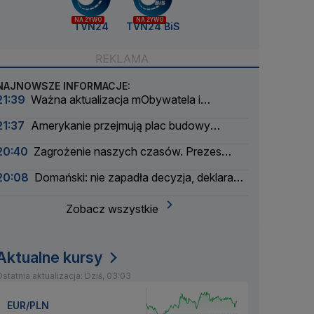
NA ŻYWO
NA ŻYWO
TVN24
TVN24 BiS
NAJNOWSZE INFORMACJE:
21:39
Ważna aktualizacja mObywatela i
problemy. Zgłoszenia użytkowników
21:37
Amerykanie przejmują plac budowy
pierwszej polskiej elektrowni atomowej
20:40
Zagrożenie naszych czasów. Prezes
wielkiego banku apeluje
20:08
Domański: nie zapadła decyzja, deklaracja
nie padła
Zobacz wszystkie
Aktualne kursy
statnia aktualizacja: Dziś, 03:03
EUR/PLN