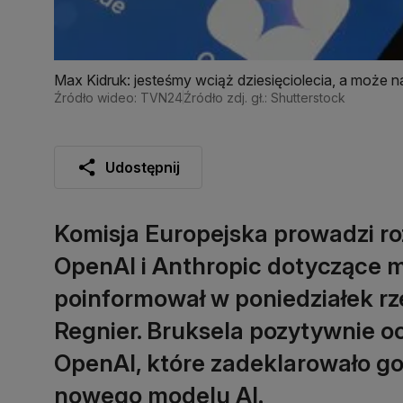
Max Kidruk: jesteśmy wciąż dziesięciolecia, a może n
Źródło wideo: TVN24
Źródło zdj. gł.: Shutterstock
Udostępnij
Komisja Europejska prowadzi r
OpenAI i Anthropic dotyczące mo
poinformował w poniedziałek rze
Regnier. Bruksela pozytywnie 
OpenAI, które zadeklarowało g
nowego modelu AI.