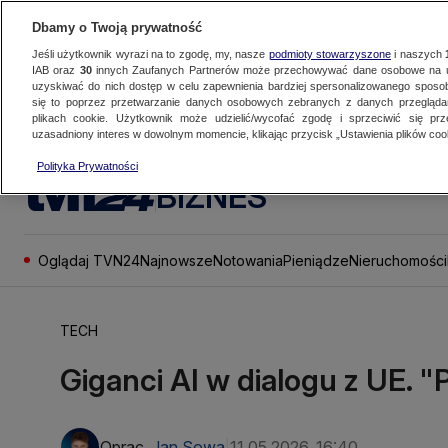
Dbamy o Twoją prywatność
Jeśli użytkownik wyrazi na to zgodę, my, nasze
podmioty stowarzyszone
i naszych
IAB oraz
30
innych Zaufanych Partnerów może przechowywać dane osobowe na ur
uzyskiwać do nich dostęp w celu zapewnienia bardziej spersonalizowanego sposo
się to poprzez przetwarzanie danych osobowych zebranych z danych przegląd
plikach cookie. Użytkownik może udzielić/wycofać zgodę i sprzeciwić się pr
uzasadniony interes w dowolnym momencie, klikając przycisk „Ustawienia plików cook
Polityka Prywatności
BIZNES
Oglądaj TVN24
Najnowsze
Notowania
Pieniądze
Nieruchomości
TECH
Giganci AI w dialogu z UE.
Oprac.
Jan Sowa
11.05.2026, 16:40
|