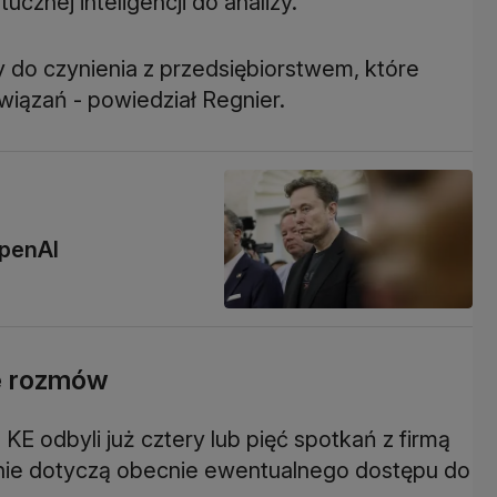
znej inteligencji do analizy.
 do czynienia z przedsiębiorstwem, które
wiązań - powiedział Regnier.
OpenAI
ie rozmów
KE odbyli już cztery lub pięć spotkań z firmą
 nie dotyczą obecnie ewentualnego dostępu do