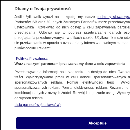
Dbamy o Twoją prywatność
Jeśli użytkownik wyrazi na to zgodę, my, nasze
podmioty stowarzys
Partnerów IAB oraz
30
innych Zaufanych Partnerów może przechowywa
BIZNES
użytkownika i uzyskiwać do nich dostęp w celu zapewnienia bardzi
przeglądania. Odbywa się to poprzez przetwarzanie danych os
przeglądania przechowywanych w plikach cookie. Użytkownik może udzie
TECH
się przetwarzaniu w oparciu o uzasadniony interes w dowolnym momencie
plików cookie i reklam”.
Trudny test dla rynku. "Ogromny znak
Polityka Prywatności
zapytania"
Wraz z naszymi partnerami przetwarzamy dane w celu zapewnienia:
Przechowywanie informacji na urządzeniu lub dostęp do nich. Tworzeni
Oprac.
Jan Sowa
treści. Wykorzystywanie profili w celu doboru spersonalizowanych tr
spersonalizowanych reklam. Pomiar efektywności treści. Wyko
31.03.2026, 13:38
spersonalizowanych reklam. Pomiar efektywności reklam. Rozumienie o
kombinacji danych z różnych źródeł. Rozwój i ulepszanie usług. Wykor
do wyboru reklam.
Posłuchaj artykułu
Czyta lektor AI
Lista partnerów (dostawców)
Akceptuję