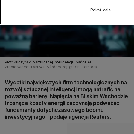
Pokaż cele
Piotr Kuczyński o sztucznej inteligencji i bańce AI
Źródło wideo: TVN24 BiS
Źródło zdj. gł.: Shutterstock
Wydatki największych firm technologicznych na
rozwój sztucznej inteligencji mogą natrafić na
poważną barierę. Napięcia na Bliskim Wschodzie
i rosnące koszty energii zaczynają podważać
fundamenty dotychczasowego boomu
inwestycyjnego - podaje agencja Reuters.