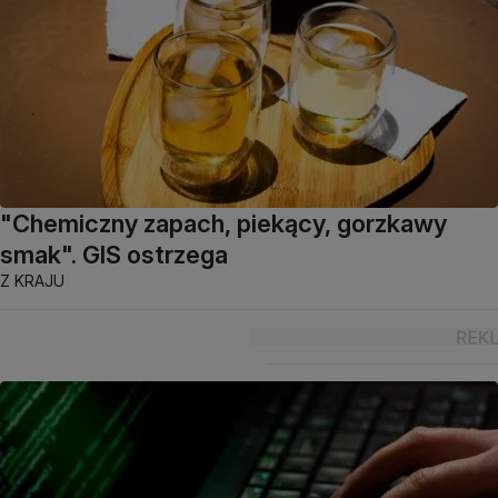
"Chemiczny zapach, piekący, gorzkawy
smak". GIS ostrzega
Z KRAJU