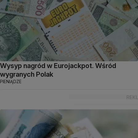
Wysyp nagród w Eurojackpot. Wśród
wygranych Polak
PIENIĄDZE