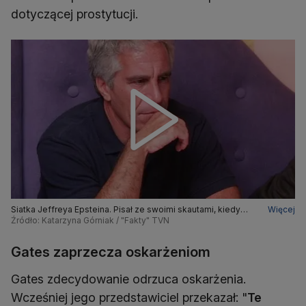
dotyczącej prostytucji.
Siatka Jeffreya Epsteina. Pisał ze swoimi skautami, kiedy
Więcej
jeszcze odsiadywał wyrok
Źródło: Katarzyna Górniak / "Fakty" TVN
Gates zaprzecza oskarżeniom
Gates zdecydowanie odrzuca oskarżenia.
Wcześniej jego przedstawiciel przekazał: "
Te