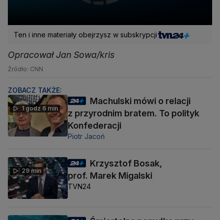
Ten i inne materiały obejrzysz w subskrypcji
Opracował Jan Sowa/kris
Źródło: CNN
ZOBACZ TAKŻE:
Machulski mówi o relacji
1 godz 6 min
z przyrodnim bratem. To polityk
Konfederacji
Piotr Jacoń
Krzysztof Bosak,
29 min
prof. Marek Migalski
TVN24