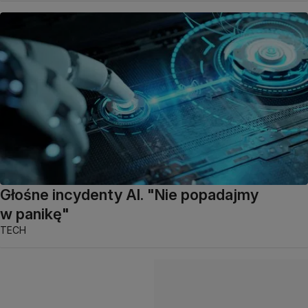
Głośne incydenty AI. "Nie popadajmy
w panikę"
TECH