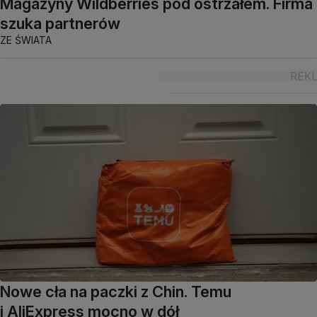
Magazyny Wildberries pod ostrzałem. Firma
szuka partnerów
ZE ŚWIATA
Nowe cła na paczki z Chin. Temu
i AliExpress mocno w dół