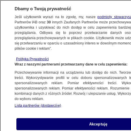
Dbamy o Twoją prywatność
Jeśli użytkownik wyrazi na to zgodę, my, nasze
podmioty stowarzys
Partnerów IAB oraz
30
innych Zaufanych Partnerów może przechowywa
BIZNES
użytkownika i uzyskiwać do nich dostęp w celu zapewnienia bardzi
przeglądania. Odbywa się to poprzez przetwarzanie danych os
przeglądania przechowywanych w plikach cookie. Użytkownik może udzie
TECH
się przetwarzaniu w oparciu o uzasadniony interes w dowolnym momencie
plików cookie i reklam”.
Echa akt Epsteina. Bill Gates zrezygnował
Polityka Prywatności
w ostatniej chwili
Wraz z naszymi partnerami przetwarzamy dane w celu zapewnienia:
Przechowywanie informacji na urządzeniu lub dostęp do nich. Tworzeni
19.02.2026, 17:00
treści. Wykorzystywanie profili w celu doboru spersonalizowanych tr
spersonalizowanych reklam. Pomiar efektywności treści. Wyko
Posłuchaj artykułu
spersonalizowanych reklam. Pomiar efektywności reklam. Rozumienie o
Czyta lektor AI
kombinacji danych z różnych źródeł. Rozwój i ulepszanie usług. Wykor
do wyboru reklam.
Lista partnerów (dostawców)
Akceptuję