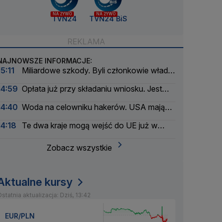
NA ŻYWO
NA ŻYWO
TVN24
TVN24 BiS
NAJNOWSZE INFORMACJE:
15:11
Miliardowe szkody. Byli członkowie władz
Orlenu z aktem oskarżenia
14:59
Opłata już przy składaniu wniosku. Jest
podpis prezydenta
14:40
Woda na celowniku hakerów. USA mają
poważny problem
14:18
Te dwa kraje mogą wejść do UE już w
2028 roku
Zobacz wszystkie
Aktualne kursy
statnia aktualizacja: Dziś, 13:42
EUR/PLN