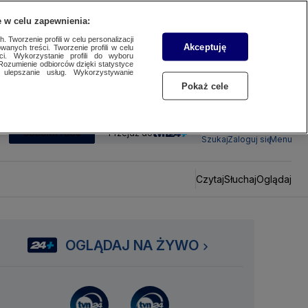
 w celu zapewnienia:
 Tworzenie profili w celu personalizacji
Akceptuję
wanych treści. Tworzenie profili w celu
ci. Wykorzystanie profili do wyboru
Rozumienie odbiorców dzięki statystyce
ulepszanie usług. Wykorzystywanie
Pokaż cele
SUBSKRYBUJ
Przejdź do
Szukaj
Zaloguj się
Menu
Czytaj
Słuchaj
Oglądaj
OGLĄDAJ NA ŻYWO