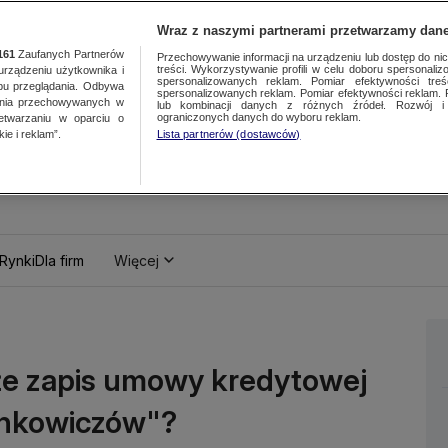
Wraz z naszymi partnerami przetwarzamy dane
161
Zaufanych Partnerów
Przechowywanie informacji na urządzeniu lub dostęp do nich.
treści. Wykorzystywanie profili w celu doboru spersonalizo
ządzeniu użytkownika i
spersonalizowanych reklam. Pomiar efektywności treś
bu przeglądania. Odbywa
spersonalizowanych reklam. Pomiar efektywności reklam. 
ania przechowywanych w
lub kombinacji danych z różnych źródeł. Rozwój i 
ograniczonych danych do wyboru reklam.
zetwarzaniu w oparciu o
ie i reklam”.
Lista partnerów (dostawców)
Rynki
Dla firm
Więcej
 że zapis umowy kredytowej
rankowiczów"?