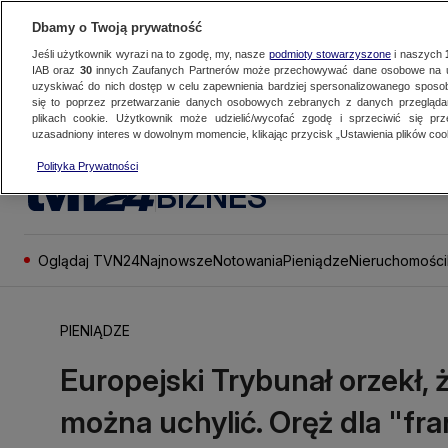
Dbamy o Twoją prywatność
Jeśli użytkownik wyrazi na to zgodę, my, nasze
podmioty stowarzyszone
i naszych
IAB oraz
30
innych Zaufanych Partnerów może przechowywać dane osobowe na ur
uzyskiwać do nich dostęp w celu zapewnienia bardziej spersonalizowanego sposo
się to poprzez przetwarzanie danych osobowych zebranych z danych przegląd
plikach cookie. Użytkownik może udzielić/wycofać zgodę i sprzeciwić się pr
uzasadniony interes w dowolnym momencie, klikając przycisk „Ustawienia plików cook
Polityka Prywatności
BIZNES
Oglądaj TVN24
Najnowsze
Notowania
Pieniądze
Nieruchomości
PIENIĄDZE
Europejski Trybunał orzekł,
można uchylić. Oręż dla "f