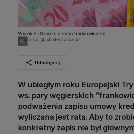
Wyrok ETS może pomóc frankowiczom
Źródło zdj. gł.: shutterstock.com
Udostępnij
W ubiegłym roku Europejski Try
ws. pary węgierskich "frankowi
podważenia zapisu umowy kred
wyliczana jest rata. Aby to zrob
konkretny zapis nie był główny