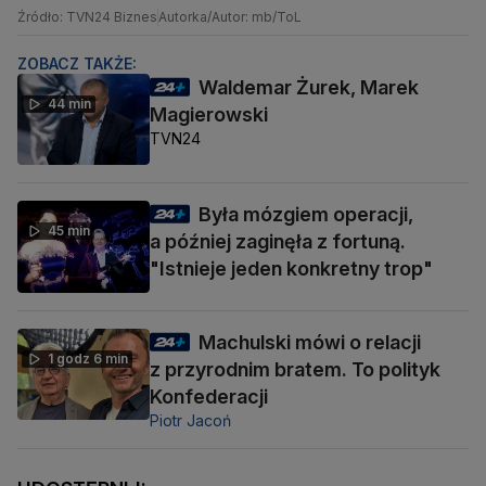
Źródło: TVN24 Biznes
Autorka/Autor: mb/ToL
ZOBACZ TAKŻE:
Waldemar Żurek, Marek
44 min
Magierowski
TVN24
Była mózgiem operacji,
45 min
a później zaginęła z fortuną.
"Istnieje jeden konkretny trop"
Machulski mówi o relacji
1 godz 6 min
z przyrodnim bratem. To polityk
Konfederacji
Piotr Jacoń