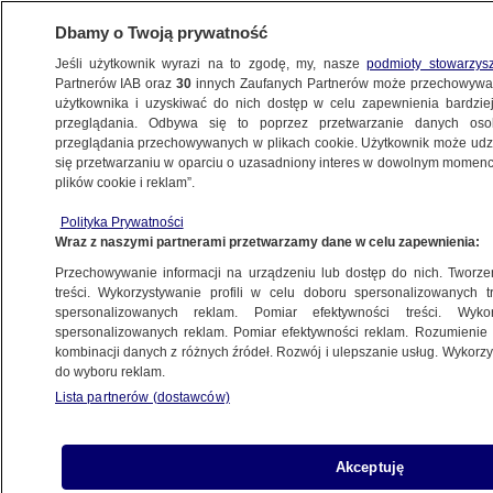
Dbamy o Twoją prywatność
Jeśli użytkownik wyrazi na to zgodę, my, nasze
podmioty stowarzys
Partnerów IAB oraz
30
innych Zaufanych Partnerów może przechowywa
BIZNES
użytkownika i uzyskiwać do nich dostęp w celu zapewnienia bardzi
przeglądania. Odbywa się to poprzez przetwarzanie danych os
przeglądania przechowywanych w plikach cookie. Użytkownik może udzie
PIENIĄDZE
się przetwarzaniu w oparciu o uzasadniony interes w dowolnym momencie
plików cookie i reklam”.
Przelewy warto zaplanować wcześniej.
Polityka Prywatności
Ważna informacja dla klientów banków
Wraz z naszymi partnerami przetwarzamy dane w celu zapewnienia:
Przechowywanie informacji na urządzeniu lub dostęp do nich. Tworzeni
31.03.2021, 07:09
treści. Wykorzystywanie profili w celu doboru spersonalizowanych tr
spersonalizowanych reklam. Pomiar efektywności treści. Wyko
spersonalizowanych reklam. Pomiar efektywności reklam. Rozumienie o
Udostępnij
kombinacji danych z różnych źródeł. Rozwój i ulepszanie usług. Wykor
do wyboru reklam.
Lista partnerów (dostawców)
Akceptuję