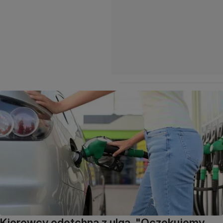
Kierowcy odetchną z ulgą. "Oczekujemy