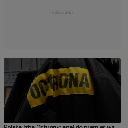
Polska Izba Ochrony: apel do premier ws.