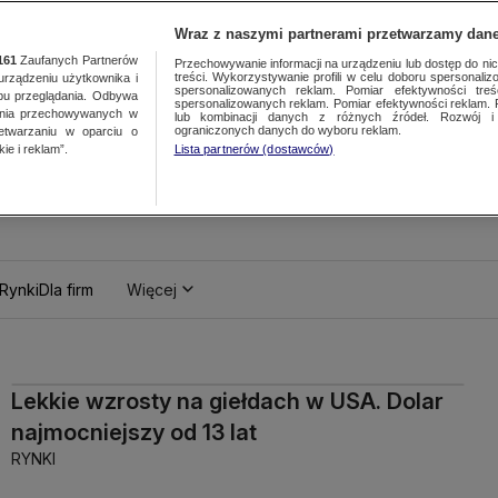
Wraz z naszymi partnerami przetwarzamy dane
161
Zaufanych Partnerów
Przechowywanie informacji na urządzeniu lub dostęp do nich.
treści. Wykorzystywanie profili w celu doboru spersonalizo
ządzeniu użytkownika i
spersonalizowanych reklam. Pomiar efektywności treś
bu przeglądania. Odbywa
spersonalizowanych reklam. Pomiar efektywności reklam. 
ania przechowywanych w
lub kombinacji danych z różnych źródeł. Rozwój i 
ograniczonych danych do wyboru reklam.
zetwarzaniu w oparciu o
ie i reklam”.
Lista partnerów (dostawców)
Rynki
Dla firm
Więcej
Lekkie wzrosty na giełdach w USA. Dolar
najmocniejszy od 13 lat
RYNKI