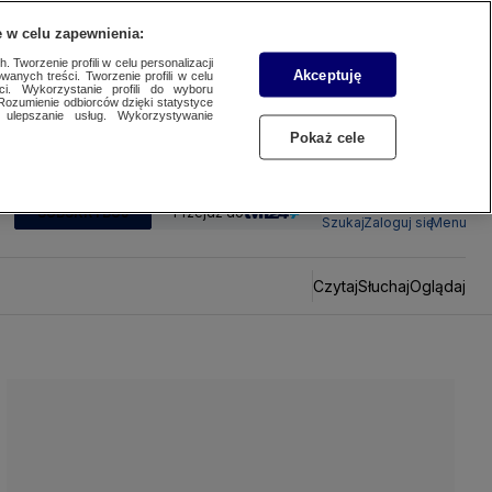
 w celu zapewnienia:
 Tworzenie profili w celu personalizacji
Akceptuję
wanych treści. Tworzenie profili w celu
ci. Wykorzystanie profili do wyboru
Rozumienie odbiorców dzięki statystyce
ulepszanie usług. Wykorzystywanie
Pokaż cele
SUBSKRYBUJ
Przejdź do
Szukaj
Zaloguj się
Menu
Czytaj
Słuchaj
Oglądaj