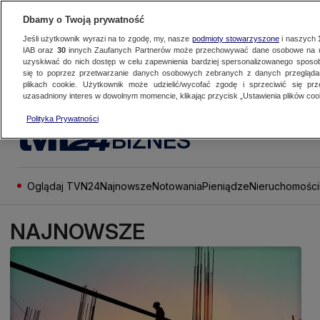
Dbamy o Twoją prywatność
Jeśli użytkownik wyrazi na to zgodę, my, nasze
podmioty stowarzyszone
i naszych
IAB oraz
30
innych Zaufanych Partnerów może przechowywać dane osobowe na ur
uzyskiwać do nich dostęp w celu zapewnienia bardziej spersonalizowanego sposo
się to poprzez przetwarzanie danych osobowych zebranych z danych przegląd
plikach cookie. Użytkownik może udzielić/wycofać zgodę i sprzeciwić się pr
uzasadniony interes w dowolnym momencie, klikając przycisk „Ustawienia plików cook
Polityka Prywatności
BIZNES
Oglądaj TVN24
Najnowsze
Notowania
Pieniądze
Nieruchomości
NAJNOWSZE