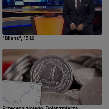
"Bilans", 15.12
Przecena złotego. Dolar zmierza