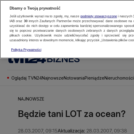
Dbamy o Twoją prywatność
Jeśli użytkownik wyrazi na to zgodę, my, nasze
podmioty stowarzyszone
i naszych
IAB oraz
30
innych Zaufanych Partnerów może przechowywać dane osobowe na ur
uzyskiwać do nich dostęp w celu zapewnienia bardziej spersonalizowanego sposo
się to poprzez przetwarzanie danych osobowych zebranych z danych przegląd
plikach cookie. Użytkownik może udzielić/wycofać zgodę i sprzeciwić się pr
uzasadniony interes w dowolnym momencie, klikając przycisk „Ustawienia plików cook
Polityka Prywatności
BIZNES
Oglądaj TVN24
Najnowsze
Notowania
Pieniądze
Nieruchomości
NAJNOWSZE
Będzie tani LOT za ocean?
28.03.2007, 09:15
Aktualizacja:
28.03.2007, 09:38