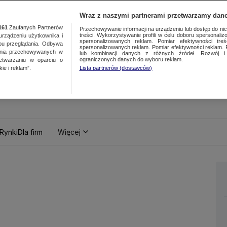
Wraz z naszymi partnerami przetwarzamy dane
161
Zaufanych Partnerów
Przechowywanie informacji na urządzeniu lub dostęp do nich.
treści. Wykorzystywanie profili w celu doboru spersonalizo
ządzeniu użytkownika i
spersonalizowanych reklam. Pomiar efektywności treś
bu przeglądania. Odbywa
spersonalizowanych reklam. Pomiar efektywności reklam. 
ania przechowywanych w
lub kombinacji danych z różnych źródeł. Rozwój i 
ograniczonych danych do wyboru reklam.
zetwarzaniu w oparciu o
ie i reklam”.
Lista partnerów (dostawców)
Rynki
Dla firm
Więcej