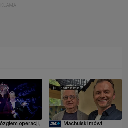
1 godz 6 min
ózgiem operacji,
Machulski mówi