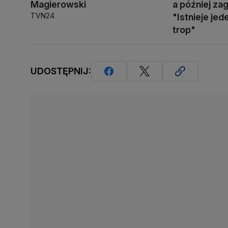
Magierowski
a później zag
TVN24
"Istnieje je
trop"
UDOSTĘPNIJ: