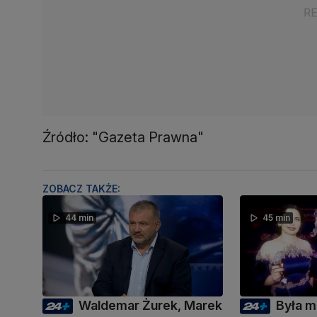
Źródło: "Gazeta Prawna"
ZOBACZ TAKŻE:
44 min
45 min
Waldemar Żurek, Marek
Była m