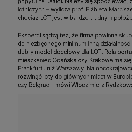
popytu na usługi. Należy się spodziewać, 
lotniczych – wylicza prof. Elżbieta Marci
chociaż LOT jest w bardzo trudnym położeni
Eksperci sądzą też, że firma powinna skup
do niezbędnego minimum inną działalność. 
dobry model docelowy dla LOT. Rola port
mieszkaniec Gdańska czy Krakowa ma się g
Frankfurtu niż Warszawy. Na obcokrajowcó
rozwinąć loty do głównych miast w Europie,
czy Belgrad – mówi Włodzimierz Rydzkows