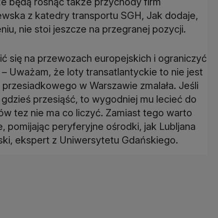
że będą rosnąć także przychody firm
szewska z katedry transportu SGH, Jak dodaje,
u, nie stoi jeszcze na przegranej pozycji.
ić się na przewozach europejskich i ograniczyć
– Uważam, że loty transatlantyckie to nie jest
u przesiadkowego w Warszawie zmalała. Jeśli
dzieś przesiąść, to wygodniej mu lecieć do
w tez nie ma co liczyć. Zamiast tego warto
 pomijając peryferyjne ośrodki, jak Lubljana
ki, ekspert z Uniwersytetu Gdańskiego.