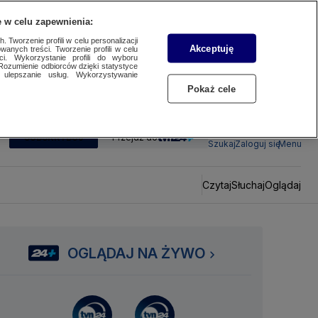
 w celu zapewnienia:
 Tworzenie profili w celu personalizacji
Akceptuję
wanych treści. Tworzenie profili w celu
ci. Wykorzystanie profili do wyboru
Rozumienie odbiorców dzięki statystyce
ulepszanie usług. Wykorzystywanie
Pokaż cele
SUBSKRYBUJ
Przejdź do
Szukaj
Zaloguj się
Menu
Czytaj
Słuchaj
Oglądaj
OGLĄDAJ NA ŻYWO