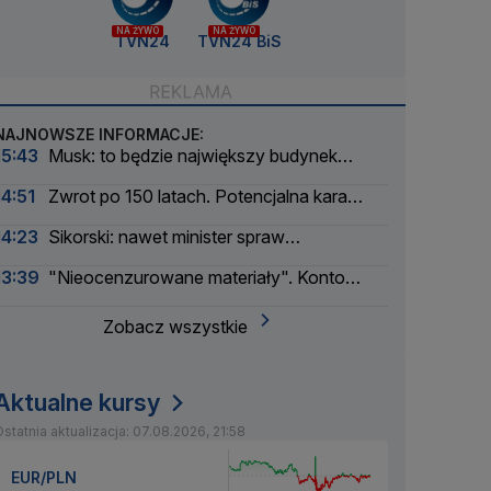
NA ŻYWO
NA ŻYWO
TVN24
TVN24 BiS
NAJNOWSZE INFORMACJE:
15:43
Musk: to będzie największy budynek
świata
14:51
Zwrot po 150 latach. Potencjalna kara
liczona w dziesiątkach tysięcy
14:23
Sikorski: nawet minister spraw
zagranicznych korzysta
13:39
"Nieocenzurowane materiały". Konto
świstaków na OnlyFans
Zobacz wszystkie
Aktualne kursy
statnia aktualizacja: 07.08.2026, 21:58
EUR/PLN