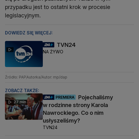
przypadku jest to ostatni krok w procesie
legislacyjnym.
DOWIEDZ SIĘ WIĘCEJ:
TVN24
NA ŻYWO
Źródło: PAP
Autorka/Autor: mp/dap
ZOBACZ TAKŻE:
Pojechaliśmy
PREMIERA
27 min
w rodzinne strony Karola
Nawrockiego. Co o nim
usłyszeliśmy?
TVN24