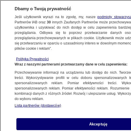
Dbamy o Twoją prywatność
Jeśli użytkownik wyrazi na to zgodę, my, nasze
podmioty stowarzys
Partnerów IAB oraz
30
innych Zaufanych Partnerów może przechowywa
BIZNES
użytkownika i uzyskiwać do nich dostęp w celu zapewnienia bardzi
przeglądania. Odbywa się to poprzez przetwarzanie danych os
przeglądania przechowywanych w plikach cookie. Użytkownik może udzie
MOTO
się przetwarzaniu w oparciu o uzasadniony interes w dowolnym momencie
plików cookie i reklam”.
Będzie trudniej uniknąć zapłacenia
Polityka Prywatności
mandatu
Wraz z naszymi partnerami przetwarzamy dane w celu zapewnienia:
Przechowywanie informacji na urządzeniu lub dostęp do nich. Tworzeni
16.12.2024, 14:40
treści. Wykorzystywanie profili w celu doboru spersonalizowanych tr
spersonalizowanych reklam. Pomiar efektywności treści. Wyko
spersonalizowanych reklam. Pomiar efektywności reklam. Rozumienie o
Udostępnij
kombinacji danych z różnych źródeł. Rozwój i ulepszanie usług. Wykor
do wyboru reklam.
Lista partnerów (dostawców)
Akceptuję