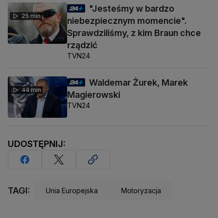
"Jesteśmy w bardzo
25 min
niebezpiecznym momencie".
Sprawdziliśmy, z kim Braun chce
rządzić
TVN24
Waldemar Żurek, Marek
44 min
Magierowski
TVN24
UDOSTĘPNIJ:
TAGI:
Unia Europejska
Motoryzacja