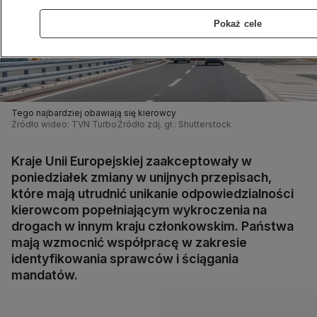
Pokaż cele
Tego najbardziej obawiają się kierowcy
Źródło wideo: TVN Turbo
Źródło zdj. gł.: Shutterstock
Kraje Unii Europejskiej zaakceptowały w
poniedziałek zmiany w unijnych przepisach,
które mają utrudnić unikanie odpowiedzialności
kierowcom popełniającym wykroczenia na
drogach w innym kraju członkowskim. Państwa
mają wzmocnić współpracę w zakresie
identyfikowania sprawców i ściągania
mandatów.