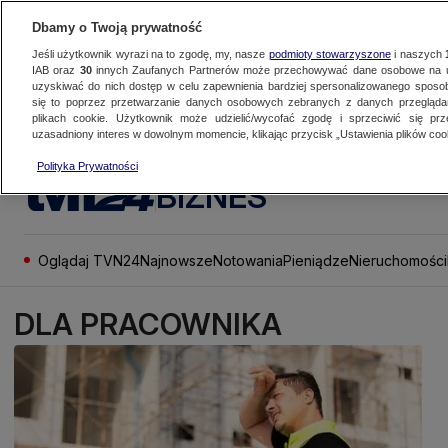
Dbamy o Twoją prywatność
Jeśli użytkownik wyrazi na to zgodę, my, nasze
podmioty stowarzyszone
i naszych
IAB oraz
30
innych Zaufanych Partnerów może przechowywać dane osobowe na ur
uzyskiwać do nich dostęp w celu zapewnienia bardziej spersonalizowanego sposo
się to poprzez przetwarzanie danych osobowych zebranych z danych przegląd
plikach cookie. Użytkownik może udzielić/wycofać zgodę i sprzeciwić się pr
uzasadniony interes w dowolnym momencie, klikając przycisk „Ustawienia plików cook
Polityka Prywatności
BIZNES
Oglądaj TVN24
Najnowsze
Notowania
Pieniądze
Nieruchomości
DLA PRACOWNIKA