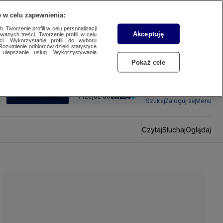
 w celu zapewnienia:
 Tworzenie profili w celu personalizacji
Akceptuję
wanych treści. Tworzenie profili w celu
ci. Wykorzystanie profili do wyboru
Rozumienie odbiorców dzięki statystyce
ulepszanie usług. Wykorzystywanie
Pokaż cele
SUBSKRYBUJ
Przejdź do
Szukaj
Zaloguj się
Menu
Czytaj
Słuchaj
Oglądaj