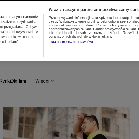
Wraz z naszymi partnerami przetwarzamy dane
161
Zaufanych Partnerów
Przechowywanie informacji na urządzeniu lub dostęp do nich.
treści. Wykorzystywanie profili w celu doboru spersonalizo
ządzeniu użytkownika i
spersonalizowanych reklam. Pomiar efektywności treś
bu przeglądania. Odbywa
spersonalizowanych reklam. Pomiar efektywności reklam. 
ania przechowywanych w
lub kombinacji danych z różnych źródeł. Rozwój i 
ograniczonych danych do wyboru reklam.
zetwarzaniu w oparciu o
ie i reklam”.
Lista partnerów (dostawców)
Rynki
Dla firm
Więcej