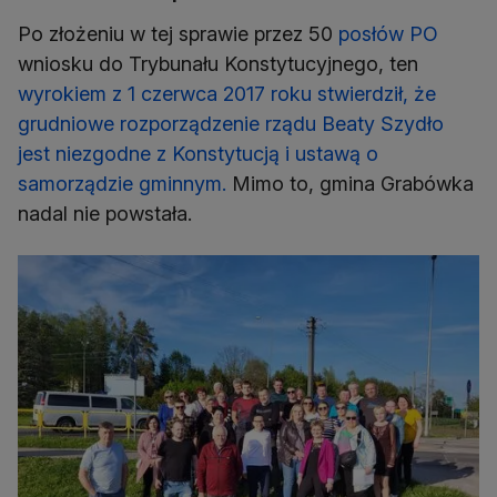
Po złożeniu w tej sprawie przez 50
posłów PO
wniosku do Trybunału Konstytucyjnego, ten
wyrokiem z 1 czerwca 2017 roku stwierdził, że
grudniowe rozporządzenie rządu Beaty Szydło
jest niezgodne z Konstytucją i ustawą o
samorządzie gminnym.
Mimo to, gmina Grabówka
nadal nie powstała.