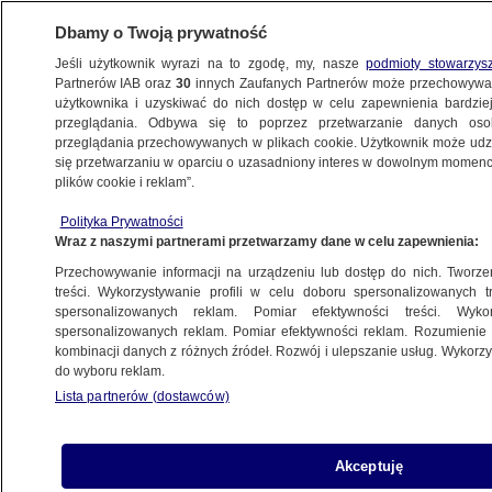
Dbamy o Twoją prywatność
Jeśli użytkownik wyrazi na to zgodę, my, nasze
podmioty stowarzys
Partnerów IAB oraz
30
innych Zaufanych Partnerów może przechowywa
użytkownika i uzyskiwać do nich dostęp w celu zapewnienia bardzi
przeglądania. Odbywa się to poprzez przetwarzanie danych os
przeglądania przechowywanych w plikach cookie. Użytkownik może udzie
BIAŁYSTOK
się przetwarzaniu w oparciu o uzasadniony interes w dowolnym momencie
plików cookie i reklam”.
Grabówka chce się odłączyć od Supraśla.
Polityka Prywatności
Burmistrz ostrzega: wchłonie was
Wraz z naszymi partnerami przetwarzamy dane w celu zapewnienia:
Białystok
Przechowywanie informacji na urządzeniu lub dostęp do nich. Tworzeni
treści. Wykorzystywanie profili w celu doboru spersonalizowanych tr
1.05.2024, 16:34
spersonalizowanych reklam. Pomiar efektywności treści. Wyko
spersonalizowanych reklam. Pomiar efektywności reklam. Rozumienie o
kombinacji danych z różnych źródeł. Rozwój i ulepszanie usług. Wykor
Udostępnij
do wyboru reklam.
Lista partnerów (dostawców)
Nowa odsłona 20-letniego sporu o przyszłość
jednej z gmin pod Białymstokiem. Minister spraw
wewnętrznych Marcin Kierwiński zapowiedział
Akceptuję