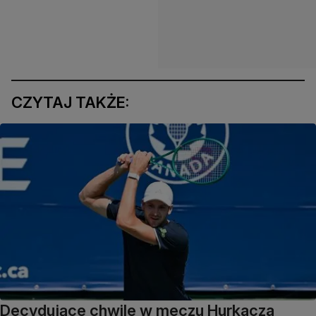
CZYTAJ TAKŻE:
Decydujące chwile w meczu Hurkacza