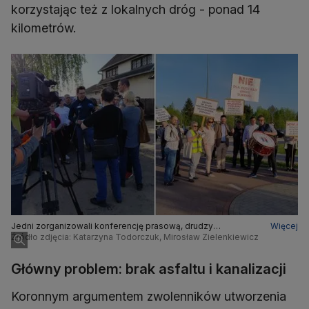
korzystając też z lokalnych dróg - ponad 14
kilometrów.
Jedni zorganizowali konferencję prasową, drudzy
Więcej
protestowali na rondzie
Źródło zdjęcia: Katarzyna Todorczuk, Mirosław Zielenkiewicz
Główny problem: brak asfaltu i kanalizacji
Koronnym argumentem zwolenników utworzenia