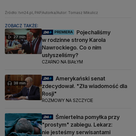
Źródło: tvn24.pl, PAP
Autorka/Autor: Tomasz Mikulicz
ZOBACZ TAKŻE:
Pojechaliśmy
PREMIERA
27 min
w rodzinne strony Karola
Nawrockiego. Co o nim
usłyszeliśmy?
CZARNO NA BIAŁYM
Amerykański senat
38 min
zdecydował. "Zła wiadomość dla
Rosji"
ROZMOWY NA SZCZYCIE
Śmiertelna pomyłka przy
"prostym" zabiegu. Lekarz:
nie jesteśmy serwisantami