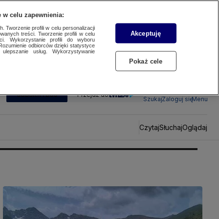
 w celu zapewnienia:
 Tworzenie profili w celu personalizacji
Akceptuję
wanych treści. Tworzenie profili w celu
ci. Wykorzystanie profili do wyboru
Rozumienie odbiorców dzięki statystyce
ulepszanie usług. Wykorzystywanie
Pokaż cele
SUBSKRYBUJ
Przejdź do
Szukaj
Zaloguj się
Menu
Czytaj
Słuchaj
Oglądaj