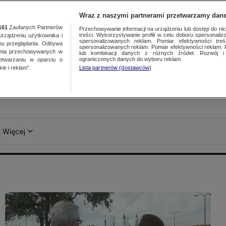
Wraz z naszymi partnerami przetwarzamy dane
161
Zaufanych Partnerów
Przechowywanie informacji na urządzeniu lub dostęp do nich.
treści. Wykorzystywanie profili w celu doboru spersonalizo
ządzeniu użytkownika i
spersonalizowanych reklam. Pomiar efektywności treś
bu przeglądania. Odbywa
spersonalizowanych reklam. Pomiar efektywności reklam. 
ania przechowywanych w
lub kombinacji danych z różnych źródeł. Rozwój i 
ograniczonych danych do wyboru reklam.
zetwarzaniu w oparciu o
ie i reklam”.
Lista partnerów (dostawców)
Więcej