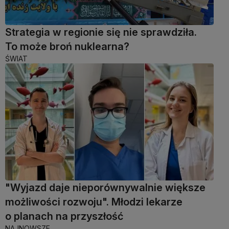
Strategia w regionie się nie sprawdziła.
To może broń nuklearna?
ŚWIAT
"Wyjazd daje nieporównywalnie większe
możliwości rozwoju". Młodzi lekarze
o planach na przyszłość
NAJNOWSZE