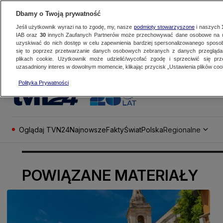
Dbamy o Twoją prywatność
Jeśli użytkownik wyrazi na to zgodę, my, nasze
podmioty stowarzyszone
i naszych
IAB oraz
30
innych Zaufanych Partnerów może przechowywać dane osobowe na ur
uzyskiwać do nich dostęp w celu zapewnienia bardziej spersonalizowanego sposo
się to poprzez przetwarzanie danych osobowych zebranych z danych przegląd
plikach cookie. Użytkownik może udzielić/wycofać zgodę i sprzeciwić się pr
uzasadniony interes w dowolnym momencie, klikając przycisk „Ustawienia plików cook
Polityka Prywatności
Oglądaj TVN24
Najnowsze
Fakty
Świat
Polska
Regionalne
POWIĄZANE MATERIAŁY