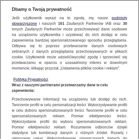
Dbamy o Twoją prywatność
Jeśli użytkownik wyrazi na to zgodę, my, nasze
podmioty
stowarzyszone
i naszych
161
Zaufanych Partnerów IAB oraz
30
SUBSKRYBUJ
innych Zaufanych Partnerów może przechowywać dane osobowe
na urządzeniu użytkownika i uzyskiwać do nich dostęp w celu
zapewnienia bardziej spersonalizowanego sposobu przeglądania.
Odbywa się to poprzez przetwarzanie danych osobowych
zebranych z danych przeglądania przechowywanych w plikach
cookie. Użytkownik może udzielić/wycofać zgodę i sprzeciwić się
przetwarzaniu w oparciu o uzasadniony interes w dowolnym
momencie, klikając przycisk „Ustawienia plików cookie i reklam”.
Polityka Prywatności
Wraz z naszymi partnerami przetwarzamy dane w celu
zapewnienia:
Przechowywanie informacji na urządzeniu lub dostęp do nich.
Adrian Szczepański
Tworzenie profili w celu personalizacji treści. Wykorzystywanie profili
w celu doboru spersonalizowanych treści. Tworzenie profili w celu
Dziennikarz tvn24.pl
spersonalizowanych reklam. Pomiar efektywności treści.
Wykorzystanie profili do wyboru spersonalizowanych reklam.
Pomiar efektywności reklam. Rozumienie odbiorców dzięki
POWIĄZANE MATERIAŁY
statystyce lub kombinacji danych z różnych źródeł. Rozwój i
ulepszanie usług. Wykorzystywanie ograniczonych danych do