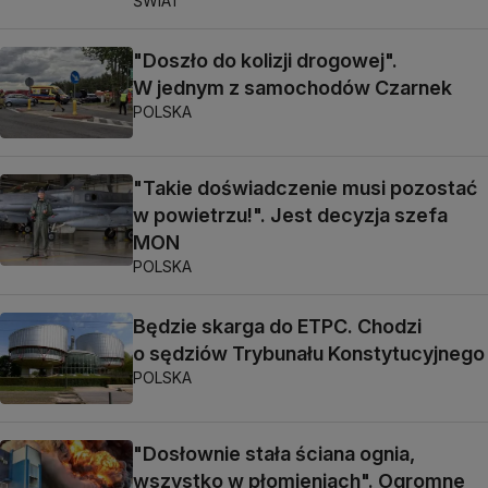
ŚWIAT
"Doszło do kolizji drogowej".
W jednym z samochodów Czarnek
POLSKA
"Takie doświadczenie musi pozostać
w powietrzu!". Jest decyzja szefa
MON
POLSKA
Będzie skarga do ETPC. Chodzi
o sędziów Trybunału Konstytucyjnego
POLSKA
"Dosłownie stała ściana ognia,
wszystko w płomieniach". Ogromne