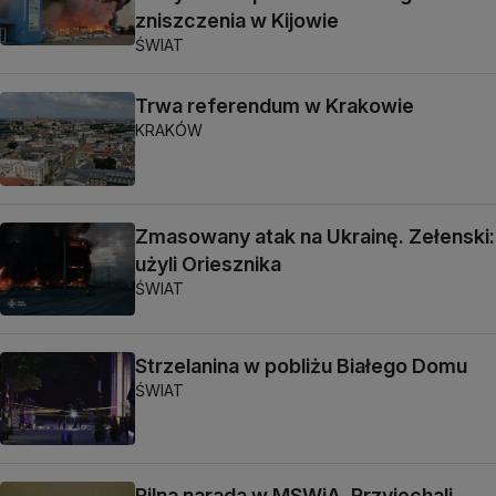
zniszczenia w Kijowie
ŚWIAT
Trwa referendum w Krakowie
KRAKÓW
Zmasowany atak na Ukrainę. Zełenski:
użyli Oriesznika
ŚWIAT
Strzelanina w pobliżu Białego Domu
ŚWIAT
Pilna narada w MSWiA. Przyjechali