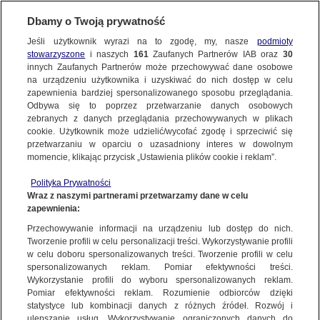
Dbamy o Twoją prywatność
SUBSKRYBUJ
Jeśli użytkownik wyrazi na to zgodę, my, nasze
podmioty
stowarzyszone
i naszych
161
Zaufanych Partnerów IAB oraz
30
ŚWIAT
innych Zaufanych Partnerów może przechowywać dane osobowe
na urządzeniu użytkownika i uzyskiwać do nich dostęp w celu
Rozbił się samolot ze spadochroniarzami.
zapewnienia bardziej spersonalizowanego sposobu przeglądania.
Wszyscy zginęli
Odbywa się to poprzez przetwarzanie danych osobowych
zebranych z danych przeglądania przechowywanych w plikach
cookie. Użytkownik może udzielić/wycofać zgodę i sprzeciwić się
Oprac.
Adrian Szczepański
przetwarzaniu w oparciu o uzasadniony interes w dowolnym
momencie, klikając przycisk „Ustawienia plików cookie i reklam”.
14.06.2026, 20:53
Polityka Prywatności
Wraz z naszymi partnerami przetwarzamy dane w celu
Udostępnij
zapewnienia:
Przechowywanie informacji na urządzeniu lub dostęp do nich.
Tworzenie profili w celu personalizacji treści. Wykorzystywanie profili
w celu doboru spersonalizowanych treści. Tworzenie profili w celu
spersonalizowanych reklam. Pomiar efektywności treści.
Wykorzystanie profili do wyboru spersonalizowanych reklam.
Pomiar efektywności reklam. Rozumienie odbiorców dzięki
statystyce lub kombinacji danych z różnych źródeł. Rozwój i
ulepszanie usług. Wykorzystywanie ograniczonych danych do