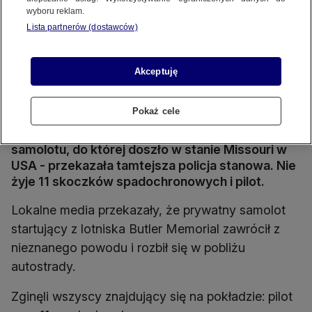
wyboru reklam.
Lista partnerów (dostawców)
Akceptuję
Butler w stanie Missouri
Źródło zdj. gł.: Google Maps
Pokaż cele
12 osób zginęło w niedzielę w katastrofie
samolotu, do której doszło w stanie Missouri w
USA - przekazała tamtejsza policja stanowa. Nie
żyje 11 skoczków spadochronowych i pilot.
Lokalne media przekazały, że prywatny samolot
startujący z lotniska Butler Memorial zawrócił z
nieznanego powodu i rozbił się w pobliżu
autostrady.
Zginęli wszyscy znajdujący się na pokładzie: pilot