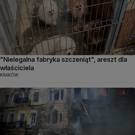
"Nielegalna fabryka szczeniąt", areszt dla
właściciela
KRAKÓW