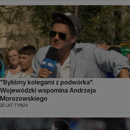
"Byliśmy kolegami z podwórka".
Wojewódzki wspomina Andrzeja
Morozowskiego
25 LAT TVN24