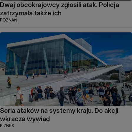
Dwaj obcokrajowcy zgłosili atak. Policja
zatrzymała także ich
POZNAŃ
Seria ataków na systemy kraju. Do akcji
wkracza wywiad
BIZNES