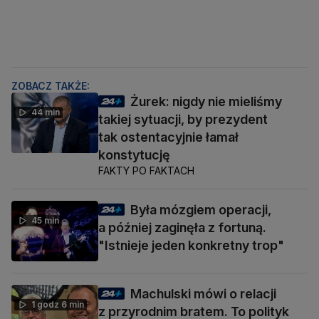
ZOBACZ TAKŻE:
Żurek: nigdy nie mieliśmy
44 min
takiej sytuacji, by prezydent
tak ostentacyjnie łamał
konstytucję
FAKTY PO FAKTACH
Była mózgiem operacji,
45 min
a później zaginęła z fortuną.
"Istnieje jeden konkretny trop"
Machulski mówi o relacji
1 godz 6 min
z przyrodnim bratem. To polityk