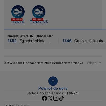
NA ŻYWO
NA ŻYWO
TVN24
TVN24 BiS
NAJNOWSZE INFORMACJE:
11:52
Zginęła kobieta.
11:46
Grenlandia kontra
Szukają kierowcy i
USA. "Mocne ostrzeżeni
świadków
Więcej
ABW
Adam Bodnar
Adam Niedzielski
Adam Szłapka
Administracja Donalda Trumpa
Agencja Bezpieczeństwa Wewnętrznego
Agrounia
Alaksandr Łukaszenka
Aleksander Kwaśniewski
Aleksandra Dulkiewicz
Alert RCB
Powrót do góry
Ambasada USA w Polsce
Andrzej Duda
Białoruś
Dołącz do społeczności TVN24:
Bitcoin
Biuro Bezpieczeństwa Narodowego
Bliski Wschód
Bomba atomowa
Borys Budka