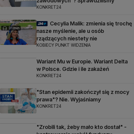
zawodowych"? Sprawdziliśmy
KONKRET24
Cecylia Malik: zmienia się trochę
31 min
nasze myślenie, ale u osób
rządzących niestety nie
KOBIECY PUNKT WIDZENIA
Wariant Mu w Europie. Wariant Delta
w Polsce. Gdzie i ile zakażeń
KONKRET24
"Stan epidemii zakończył się z mocy
prawa"? Nie. Wyjaśniamy
KONKRET24
"Zrobili tak, żeby mało kto dostał" -