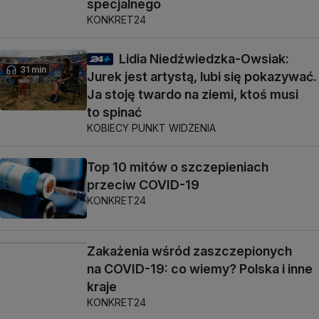
specjalnego
KONKRET24
Lidia Niedźwiedzka-Owsiak:
31 min
Jurek jest artystą, lubi się pokazywać.
Ja stoję twardo na ziemi, ktoś musi
to spinać
KOBIECY PUNKT WIDZENIA
Top 10 mitów o szczepieniach
przeciw COVID-19
KONKRET24
Zakażenia wśród zaszczepionych
na COVID-19: co wiemy? Polska i inne
kraje
KONKRET24