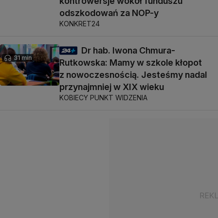
kontrowersje wokół funduszu
odszkodowań za NOP-y
KONKRET24
Dr hab. Iwona Chmura-
31 min
Rutkowska: Mamy w szkole kłopot
z nowoczesnością. Jesteśmy nadal
przynajmniej w XIX wieku
KOBIECY PUNKT WIDZENIA