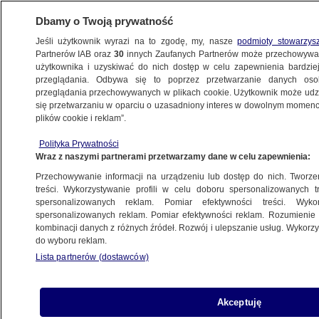
Dbamy o Twoją prywatność
Jeśli użytkownik wyrazi na to zgodę, my, nasze
podmioty stowarzys
Partnerów IAB oraz
30
innych Zaufanych Partnerów może przechowywa
ZDROWIE
użytkownika i uzyskiwać do nich dostęp w celu zapewnienia bardzi
przeglądania. Odbywa się to poprzez przetwarzanie danych os
przeglądania przechowywanych w plikach cookie. Użytkownik może udzie
NAJNOWSZE INFORMACJE
się przetwarzaniu w oparciu o uzasadniony interes w dowolnym momencie
plików cookie i reklam”.
Czas oczekiwania do specjalisty
Polityka Prywatności
"wzrasta rekordowo"? Nie wszędzie,
Wraz z naszymi partnerami przetwarzamy dane w celu zapewnienia:
ale w dwóch przypadkach
Przechowywanie informacji na urządzeniu lub dostęp do nich. Tworzeni
szczególnie
treści. Wykorzystywanie profili w celu doboru spersonalizowanych tr
spersonalizowanych reklam. Pomiar efektywności treści. Wyko
KONKRET24
spersonalizowanych reklam. Pomiar efektywności reklam. Rozumienie o
kombinacji danych z różnych źródeł. Rozwój i ulepszanie usług. Wykor
do wyboru reklam.
Ilu zaszczepionych zostało
Lista partnerów (dostawców)
zakażonych, czy ilu zakażonych jest
zaszczepionych? Resort myli dane
KONKRET24
Akceptuję