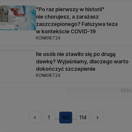
"Po raz pierwszy w historii"
nie chorujesz, a zarażasz
zaszczepionego? Fałszywa teza
w kontekście COVID-19
KONKRET24
Ile osób nie stawiło się po drugą
dawkę? Wyjaśniamy, dlaczego warto
dokończyć szczepienie
KONKRET24
1
102
114
...
...