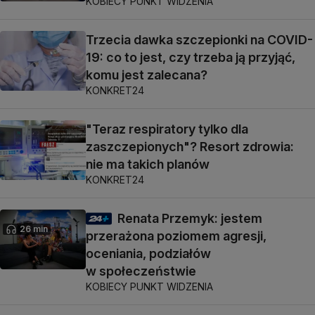
KOBIECY PUNKT WIDZENIA
Trzecia dawka szczepionki na COVID-
19: co to jest, czy trzeba ją przyjąć,
komu jest zalecana?
KONKRET24
"Teraz respiratory tylko dla
zaszczepionych"? Resort zdrowia:
nie ma takich planów
KONKRET24
Renata Przemyk: jestem
26 min
przerażona poziomem agresji,
oceniania, podziałów
w społeczeństwie
KOBIECY PUNKT WIDZENIA