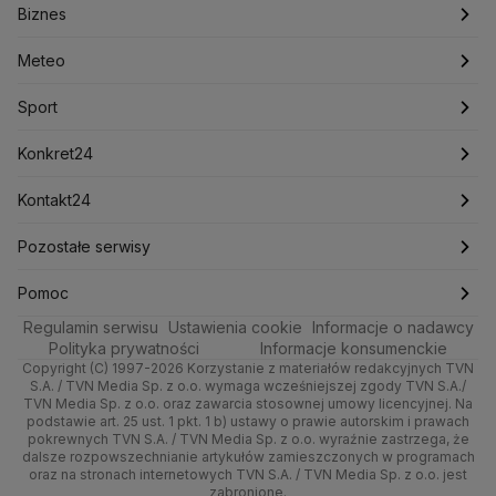
Biznes
Podcasty
Kryptowaluty
Fakty po Faktach
Krzysztof Bosak
Krzysztof Hetman
Warszawa
Biznes
Lasy Państwowe
Lech Wałęsa
Lewica
Meteo
Artykuły
Fakty o Świecie
Łódź
Najnowsze
Meteo
Lotnisko Chopina
Lotto
Maciej Wąsik
Marcin Przydacz
Marcin Kierwiński
Marian Banaś
Sport
Newslettery
Ludzie Faktów
Katowice
Notowania
Pogoda godzinowa
Sport
Mariusz Błaszczak
Mariusz Kamiński
Mark Zuckerberg
Mateusz Morawiecki
Zdrowie
Kraków
Pieniądze
Pogoda długoterminowa
Piłka Nożna
Konkret24
Michał Kamiński
Technologia
Poznań
Nieruchomości
Pogoda na jutro
Ministerstwo Aktywów Państwowych
Tenis
Najnowsze
Kontakt24
Ministerstwo Edukacji i Nauki
Kultura i styl
Trójmiasto
Rynki
Pogoda na weekend
Kolarstwo
Polska
Najnowsze
Pozostałe serwisy
Ministerstwo Infrastruktury
Ministerstwo Kultury
Ministerstwo Obrony Narodowej
Ciekawostki
Wrocław
Dla firm
Najnowsze
Skoki Narciarskie
Świat
Gorące Tematy
TVN
Pomoc
Ministerstwo Rolnictwa
Regulamin serwisu
Quizy
Ustawienia cookie
Informacje o nadawcy
Ministerstwo Rozwoju i Technologii
Kielce
Handel
Polska
Sporty zimowe
Polityka
Wyślij zgłoszenie
Dzień Dobry TVN
Centrum pomocy
Polityka prywatności
Informacje konsumenckie
Ministerstwo Sportu i Turystyki
Copyright (C) 1997-2026 Korzystanie z materiałów redakcyjnych TVN
Tematy
Kujawsko-pomorskie
Ze świata
Prognoza
Lekkoatletyka
Zdrowie
Uwaga TVN
Ministerstwo Cyfryzacji
Test zgodności
S.A. / TVN Media Sp. z o.o. wymaga wcześniejszej zgody TVN S.A./
TVN Media Sp. z o.o. oraz zawarcia stosownej umowy licencyjnej. Na
Ministerstwo Edukacji Narodowej
Lublin
podstawie art. 25 ust. 1 pkt. 1 b) ustawy o prawie autorskim i prawach
Tech
Świat
Siatkówka
Tech
HGTV
Oglądaj na TV
Ministerstwo Finansów
pokrewnych TVN S.A. / TVN Media Sp. z o.o. wyraźnie zastrzega, że
dalsze rozpowszechnianie artykułów zamieszczonych w programach
Ministerstwo Klimatu i Środowiska
Lubuskie
Moto
Nauka
F1
Nauka
TVN Turbo
Zrealizuj voucher
oraz na stronach internetowych TVN S.A. / TVN Media Sp. z o.o. jest
Ministerstwo Nauki i Szkolnictwa Wyższego
zabronione.