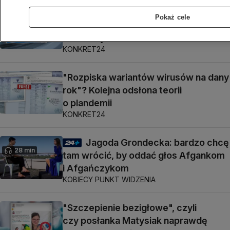
Szczepionka Pfizera "od teraz
Pokaż cele
nie będzie dwudawkowa"? Koncern
komentuje
KONKRET24
"Rozpiska wariantów wirusów na dany
rok"? Kolejna odsłona teorii
o plandemii
KONKRET24
Jagoda Grondecka: bardzo chcę
28 min
tam wrócić, by oddać głos Afgankom
i Afgańczykom
KOBIECY PUNKT WIDZENIA
"Szczepienie bezigłowe", czyli
czy posłanka Matysiak naprawdę