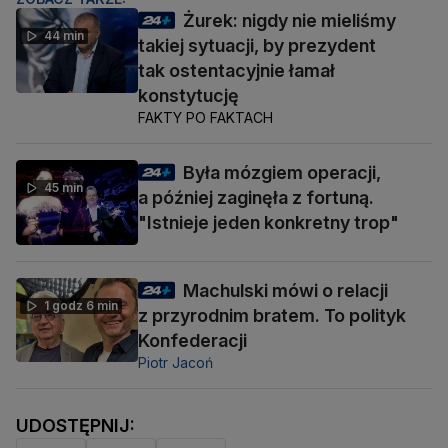
Żurek: nigdy nie mieliśmy
44 min
takiej sytuacji, by prezydent
tak ostentacyjnie łamał
konstytucję
FAKTY PO FAKTACH
Była mózgiem operacji,
45 min
a później zaginęła z fortuną.
"Istnieje jeden konkretny trop"
Machulski mówi o relacji
1 godz 6 min
z przyrodnim bratem. To polityk
Konfederacji
Piotr Jacoń
UDOSTĘPNIJ: