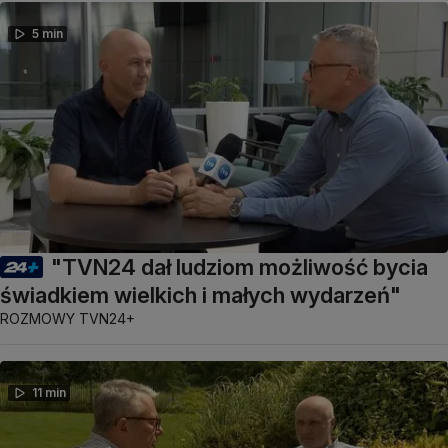
5 min
"TVN24 dał ludziom możliwość bycia
świadkiem wielkich i małych wydarzeń"
ROZMOWY TVN24+
11 min