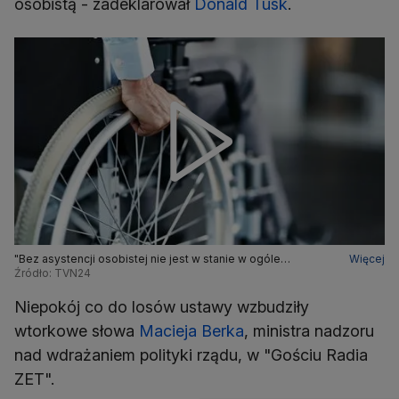
osobistą - zadeklarował
Donald Tusk
.
"Bez asystencji osobistej nie jest w stanie w ogóle
Więcej
funkcjonować". Czekają na ustawę
Źródło: TVN24
Niepokój co do losów ustawy wzbudziły
wtorkowe słowa
Macieja Berka
, ministra nadzoru
nad wdrażaniem polityki rządu, w "Gościu Radia
ZET".