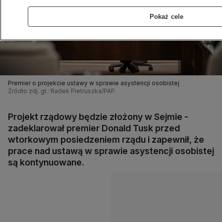
Pokaż cele
Premier o projekcie ustawy w sprawie asystencji osobistej
Źródło zdj. gł.: Radek Pietruszka/PAP
Projekt rządowy będzie złożony w Sejmie -
zadeklarował premier Donald Tusk przed
wtorkowym posiedzeniem rządu i zapewnił, że
prace nad ustawą w sprawie asystencji osobistej
są kontynuowane.