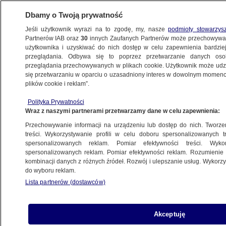
Dbamy o Twoją prywatność
Jeśli użytkownik wyrazi na to zgodę, my, nasze
podmioty stowarzys
Partnerów IAB oraz
30
innych Zaufanych Partnerów może przechowywa
ZDROWIE
użytkownika i uzyskiwać do nich dostęp w celu zapewnienia bardzi
przeglądania. Odbywa się to poprzez przetwarzanie danych os
przeglądania przechowywanych w plikach cookie. Użytkownik może udzie
ZDROWIE
się przetwarzaniu w oparciu o uzasadniony interes w dowolnym momencie
plików cookie i reklam”.
"Nie rezygnujemy". Premier o ustawie
Polityka Prywatności
o asystencji
Wraz z naszymi partnerami przetwarzamy dane w celu zapewnienia:
Przechowywanie informacji na urządzeniu lub dostęp do nich. Tworzeni
29.07.2025, 13:49
treści. Wykorzystywanie profili w celu doboru spersonalizowanych tr
spersonalizowanych reklam. Pomiar efektywności treści. Wyko
Posłuchaj artykułu
spersonalizowanych reklam. Pomiar efektywności reklam. Rozumienie o
Czyta lektor AI
kombinacji danych z różnych źródeł. Rozwój i ulepszanie usług. Wykor
do wyboru reklam.
Lista partnerów (dostawców)
Akceptuję