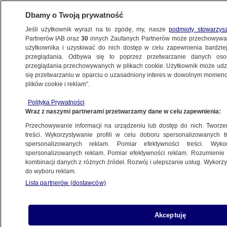
Dbamy o Twoją prywatność
Jeśli użytkownik wyrazi na to zgodę, my, nasze
podmioty stowarzys
Partnerów IAB oraz
30
innych Zaufanych Partnerów może przechowywa
ZDROWIE
użytkownika i uzyskiwać do nich dostęp w celu zapewnienia bardzi
przeglądania. Odbywa się to poprzez przetwarzanie danych os
przeglądania przechowywanych w plikach cookie. Użytkownik może udzie
ZDROWIE
się przetwarzaniu w oparciu o uzasadniony interes w dowolnym momencie
plików cookie i reklam”.
Plan naprawy zdrowia. Czego żąda
Polityka Prywatności
premier, a czego oczekuje społeczeństwo?
Wraz z naszymi partnerami przetwarzamy dane w celu zapewnienia:
Przechowywanie informacji na urządzeniu lub dostęp do nich. Tworzeni
Piotr Wójcik
treści. Wykorzystywanie profili w celu doboru spersonalizowanych tr
spersonalizowanych reklam. Pomiar efektywności treści. Wyko
7.07.2026, 11:19
spersonalizowanych reklam. Pomiar efektywności reklam. Rozumienie o
kombinacji danych z różnych źródeł. Rozwój i ulepszanie usług. Wykor
do wyboru reklam.
Posłuchaj artykułu
Czyta lektor AI
Lista partnerów (dostawców)
Akceptuję