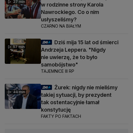
27 min
w rodzinne strony Karola
Nawrockiego. Co o nim
usłyszeliśmy?
CZARNO NA BIAŁYM
Dziś mija 15 lat od śmierci
57 min
Andrzeja Leppera. "Nigdy
nie uwierzę, że to było
samobójstwo"
TAJEMNICE III RP
Żurek: nigdy nie mieliśmy
44 min
takiej sytuacji, by prezydent
tak ostentacyjnie łamał
konstytucję
FAKTY PO FAKTACH