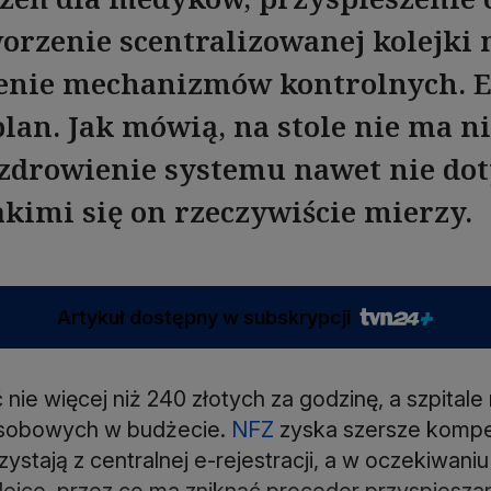
tworzenie scentralizowanej kolejki 
enie mechanizmów kontrolnych. E
plan. Jak mówią, na stole nie ma n
zdrowienie systemu nawet nie dot
akimi się on rzeczywiście mierzy.
Artykuł dostępny w subskrypcji
ie więcej niż 240 złotych za godzinę, a szpitale 
sobowych w budżecie.
NFZ
zyska szersze kompe
zystają z centralnej e-rejestracji, a w oczekiwani
lejce, przez co ma zniknąć proceder przyspieszan