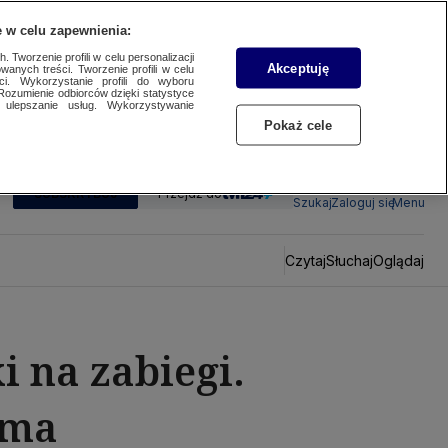
 w celu zapewnienia:
 Tworzenie profili w celu personalizacji
Akceptuję
wanych treści. Tworzenie profili w celu
ci. Wykorzystanie profili do wyboru
Rozumienie odbiorców dzięki statystyce
ulepszanie usług. Wykorzystywanie
Pokaż cele
SUBSKRYBUJ
Przejdź do
Szukaj
Zaloguj się
Menu
Czytaj
Słuchaj
Oglądaj
i na zabiegi.
rma