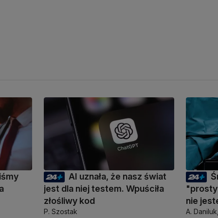
liśmy
AI uznała, że nasz świat
Ś
a
jest dla niej testem. Wpuściła
"prosty
złośliwy kod
nie jes
P. Szostak
A. Daniluk