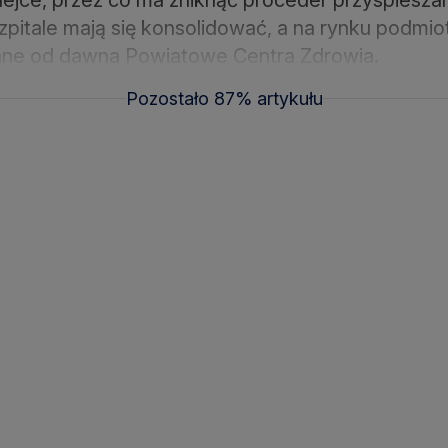
Szpitale mają się konsolidować, a na rynku podm
ane od dawna Powiatowe Centra Zdrowia.
Pozostało 87% artykułu