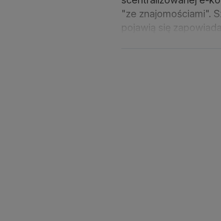
"ze znajomościami". 
pojawią się zapowiad