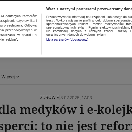
Wraz z naszymi partnerami przetwarzamy dane
161
Zaufanych Partnerów
Przechowywanie informacji na urządzeniu lub dostęp do nich.
treści. Wykorzystywanie profili w celu doboru spersonalizo
ządzeniu użytkownika i
spersonalizowanych reklam. Pomiar efektywności treś
bu przeglądania. Odbywa
spersonalizowanych reklam. Pomiar efektywności reklam. 
ania przechowywanych w
lub kombinacji danych z różnych źródeł. Rozwój i 
ograniczonych danych do wyboru reklam.
zetwarzaniu w oparciu o
ie i reklam”.
Lista partnerów (dostawców)
Więcej
ZDROWIE
|
8.07.2026, 17:03
dla medyków i e-kolejk
sperci: to nie jest refo