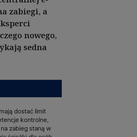
na zabiegi, a
ksperci
iczego nowego,
ykają sedna
mają dostać limit
tencje kontrolne,
u na zabieg staną w
ia ścieżki dla osób