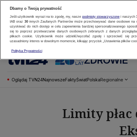
Dbamy o Twoją prywatność
Jeśli użytkownik wyrazi na to zgodę, my, nasze
podmioty stowarzyszone
i naszych
IAB oraz
30
innych Zaufanych Partnerów może przechowywać dane osobowe na ur
uzyskiwać do nich dostęp w celu zapewnienia bardziej spersonalizowanego sposo
się to poprzez przetwarzanie danych osobowych zebranych z danych przegląd
plikach cookie. Użytkownik może udzielić/wycofać zgodę i sprzeciwić się pr
uzasadniony interes w dowolnym momencie, klikając przycisk „Ustawienia plików cook
Polityka Prywatności
ZDROWIE
Oglądaj TVN24
Najnowsze
Fakty
Świat
Polska
Regionalne
Limity płac 
Ek