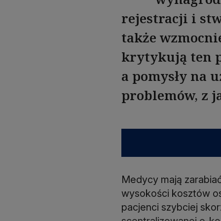
rejestracji i s
także wzmocni
krytykują ten 
a pomysły na u
problemów, z j
Medycy mają zarabiać n
wysokości kosztów o
pacjenci szybciej skor
scentralizowanej e-ko