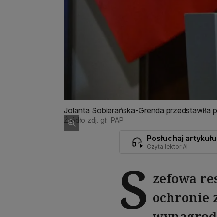
Jolanta Sobierańska-Grenda przedstawiła p
Źródło zdj. gł.: PAP
Posłuchaj artykułu
Czyta lektor AI
S
zefowa re
ochronie 
wynagrodz