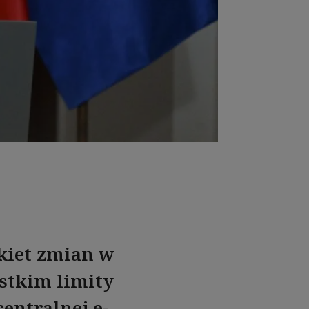
kiet zmian w
stkim limity
entralnej e-