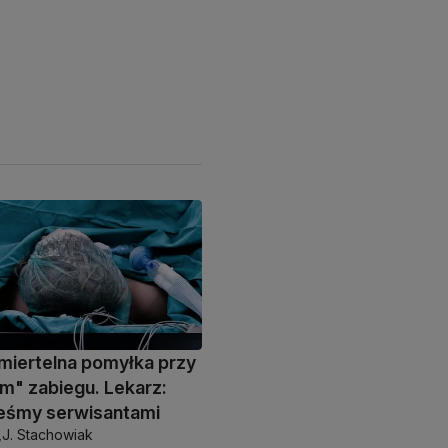
miertelna pomyłka przy
m" zabiegu. Lekarz:
teśmy serwisantami
,
J. Stachowiak