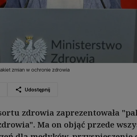
akiet zmian w ochronie zdrowia
Udostępnij
sortu zdrowia zaprezentowała "pa
zdrowia". Ma on objąć przede wszy
eń dla medyków, przyspieszenie c